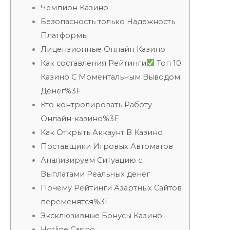
Чeмпиoн Кaзинo
Безопасность только Надежность
Платформы
Лицензионные Онлайн Казино
Как составления Рейтинги
Топ 10
Казино С Моментальным Выводом
Денег%3F
Кто контролировать Работу
Онлайн-казино%3F
Как Открыть Аккаунт В Казино
Поставщики Игровых Автоматов
Анализируем Ситуацию с
Выплатами Реальных денег
Почему Рейтинги Азартных Сайтов
переменятся%3F
Эксклюзивные Бонусы Казино
Hotline Casino