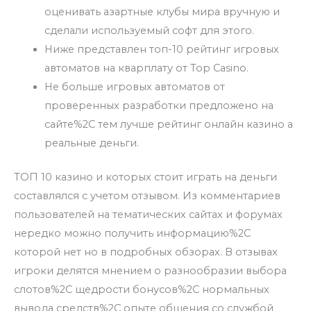
оценивать азартные клубы мира вручную и
сделали используемый софт для этого.
Ниже представлен топ-10 рейтинг игровых
автоматов на кварплату от Top Casino.
Не больше игровых автоматов от
проверенных разработки предложено на
сайте%2C тем лучше рейтинг онлайн казино а
реальные деньги.
ТОП 10 казино и которых стоит играть на деньги
составлялся с учетом отзывом. Из комментариев
пользователей на тематических сайтах и форумах
нередко можно получить информацию%2C
которой нет но в подробных обзорах. В отзывах
игроки делятся мнением о разнообразии выбора
слотов%2C щедрости бонусов%2C нормальных
вывода средств%2C опыте общения со службой