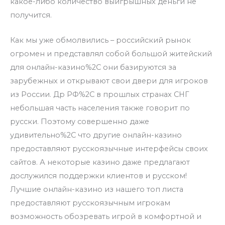
какое-либо количество выигрышных деньги не
получится.
Как мы уже обмолвились – российский рынок
огромен и представлял собой большой житейский
для онлайн-казино%2C они базируются за
зарубежных и открывают свои двери для игроков
из России. Др РФ%2C в прошлых странах СНГ
небольшая часть населения также говорит по
русски. Поэтому совершенно даже
удивительно%2C что другие онлайн-казино
предоставляют русскоязычные интерфейсы своих
сайтов. А некоторые казино даже предлагают
дослужился поддержки клиентов и русском!
Лучшие онлайн-казино из нашего топ листа
предоставляют русскоязычным игрокам
возможность обозревать игрой в комфортной и