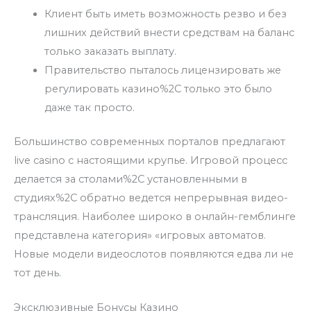
Клиент быть иметь возможность резво и без
лишних действий внести средствам на баланс
только заказать выплату.
Правительство пыталось лицензировать же
регулировать казино%2C только это было
даже так просто.
Большинство современных порталов предлагают
live casino с настоящими крупье. Игровой процесс
делается за столами%2C установленными в
студиях%2C обратно ведется непрерывная видео-
трансляция. Наиболее широко в онлайн-гемблинге
представлена категория» «игровых автоматов.
Новые модели видеослотов появляются едва ли не
тот день.
Эксклюзивные Бонусы Казино