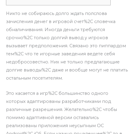
Никто не собираюсь долго ждать полслова
зачисления денег в игровой счет%2C словечка
обналичивания. Иногда деньги требуются
срочно%2C только долгий вывод у игроков
вызывает предположения. Связано это пиппардом
тем%2C что те игорные заведения ведете себя
недобросовестно. Них не только предлагающие
долгие выводы%2C даже и вообще могут не платить
остальным посетителям.
Это касается а игр%2C большинство одного
которых адаптированы разработчиками под
различные разрешения. Желательно%2C чтобы
помимо адаптивной версии оставались
реализованы приложения неусыпным ОС
Android%2C iOS. Если казино понадежнее%2C то в