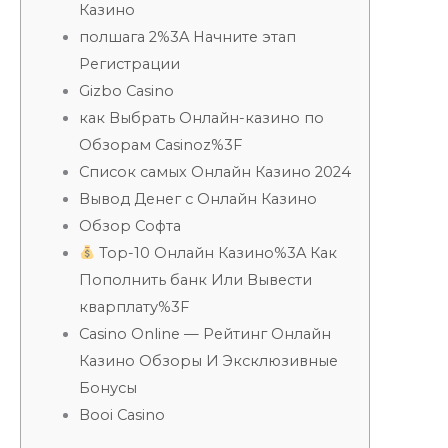
Казино
полшага 2%3A Начните этап
Регистрации
Gizbo Casino
как Выбрать Онлайн-казино по
Обзорам Casinoz%3F
Список самых Онлайн Казино 2024
Вывод Денег с Онлайн Казино
Обзор Софта
Top-10 Онлайн Казино%3A Как
Пополнить банк Или Вывести
кварплату%3F
Casino Online — Pейтинг Онлайн
Казино Обзоры И Эксклюзивные
Бонусы
Booi Casino