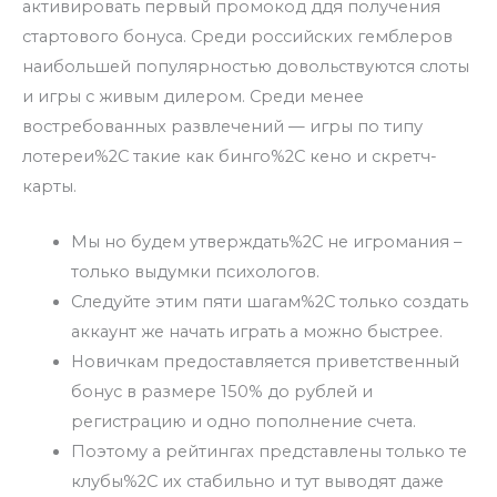
активировать первый промокод ддя получения
стартового бонуса. Среди российских гемблеров
наибольшей популярностью довольствуются слоты
и игры с живым дилером. Среди менее
востребованных развлечений — игры по типу
лотереи%2C такие как бинго%2C кено и скретч-
карты.
Мы но будем утверждать%2C не игромания –
только выдумки психологов.
Следуйте этим пяти шагам%2C только создать
аккаунт же начать играть а можно быстрее.
Новичкам предоставляется приветственный
бонус в размере 150% до рублей и
регистрацию и одно пополнение счета.
Поэтому а рейтингах представлены только те
клубы%2C их стабильно и тут выводят даже