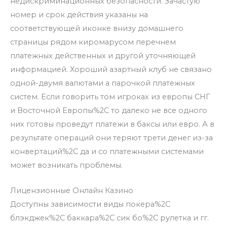
недискриминационных безопасности. Зачастую
номер и срок действия указаны на
соответствующей иконке внизу домашнего
страницы рядом киромарусом перечнем
платежных действенных и другой уточняющей
информацией. Хороший азартный клуб не связано
одной-двумя валютами а парочкой платежных
систем. Если говорить том игроках из европы СНГ
и Восточной Европы%2C то далеко не все одного
них готовы проведут платежи в баксы или евро. А в
результате операций они теряют трети денег из-за
конвертаций%2C да и со платежными системами
может возникать проблемы.
Лицензионные Онлайн Казино
Доступны зависимости виды покера%2C
блэкджек%2C баккара%2C сик бо%2C рулетка и гг.