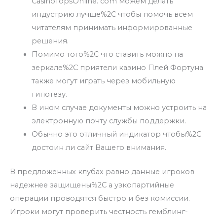
CasinoTopsOnline. com можем делать
индустрию лучше%2C чтобы помочь всем
читателям принимать информированные
решения.
Помимо того%2C что ставить можно на
зеркале%2C приятели казино Плей Фортуна
также могут играть через мобильную
гипотезу.
В ином случае документы можно устроить на
электронную почту службы поддержки.
Обычно это отличный индикатор чтобы%2C
достоин ли сайт Вашего внимания.
В предложенных клубах равно данные игроков
надежнее защищены%2C а узкопартийные
операции проводятся быстро и без комиссии.
Игроки могут проверить честность гемблинг-