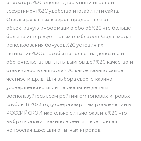
оператора%2C оценить доступный игровой
ассортимент%2C удобство и юзабилити сайта.
Отзывы реальных юзеров предоставляют
объективную информацию обо об%2C что больше
больше интересует новых гемблеров. Сюда входят
использования бонусов%2C условия их
активации%2C способы пополнения депозита и
обстоятельства выплаты выигрышей%2C качество и
отзывчивость саппорта%2C какое казино самое
честное и др. д.. Для выбора своего казино
усовершенство игры на реальные деньги
воспользуйтесь всем рейтингом топовых игровых
клубов. В 2023 году сфера азартных развлечений в
РОССИЙСКОЙ настолько сильно развита%2C что
выбрать онлайн казино в рейтинге основная
непростая даже дли опытных игроков.