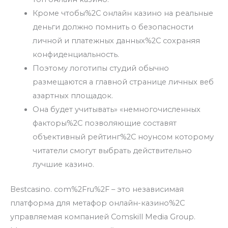
Кроме чтобы%2C онлайн казино на реальные
деньги должно помнить о безопасности
личной и платежных данных%2C сохраняя
конфиденциальность.
Поэтому логотипы студий обычно
размещаются а главной странице личных веб
азартных площадок.
Она будет учитывать» «немногочисленных
факторы%2C позволяющие составят
объективный рейтинг%2C ноунсом которому
читатели смогут выбрать действительно
лучшие казино.
Bestcasino. com%2Fru%2F – это независимая
платформа для метафор онлайн-казино%2C
управляемая компанией Comskill Media Group.