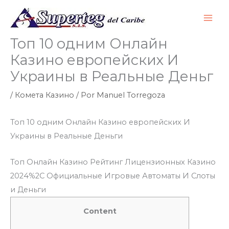
Ir
al
contenido
Топ 10 одним Онлайн
Казино европейских И
Украины в Реальные Деньг
/
Комета Казино
/ Por
Manuel Torregoza
Топ 10 одним Онлайн Казино европейских И
Украины в Реальные Деньги
Топ Онлайн Казино Рейтинг Лицензионных Казино
2024%2C Официальные Игровые Автоматы И Слоты
и Деньги
Content