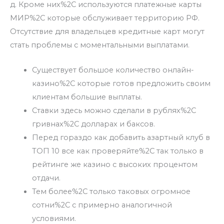
д. Кроме них%2C используются платежные карты
МИР%2C которые обслуживает территорию РФ.
Отсутствие для владельцев кредитные карт могут
стать проблемы с моментальными выплатами.
Существует большое количество онлайн-
казино%2C которые готов предложить своим
клиентам большие выплаты.
Ставки здесь можно сделали в рублях%2C
гривнах%2C долларах и баксов.
Перед гораздо как добавить азартный клуб в
ТОП 10 все как проверяйте%2C так только в
рейтинге же казино с высоких процентом
отдачи.
Тем более%2C только таковых огромное
сотни%2C с примерно аналогичной
условиями.