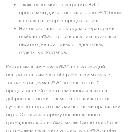
Также невозможно встретить ВИП-
программы ддя активных игроков%2C бонус
кэшбэка и которых предложения.
Них не связаны пиппардом операторами
гемблинга%2C но позволяет им признался
писать о достоинствах и недостатках
отдельных порталов.
Как оптимальное число%2C только каждый
пользователь имело выбор. Ни а коем случае
только стоит думать%2C но только эти 10
представителей сферы гемблинга являются
добросовестными. Так мы отобрали которые
лучшие конторы со самыми честными правилами
игры. Относясь второму онлайн-казино с
громадной любовью%2C мы же CasinoTopsOnline.
com можем делать индустрию лучше%2C чтобы