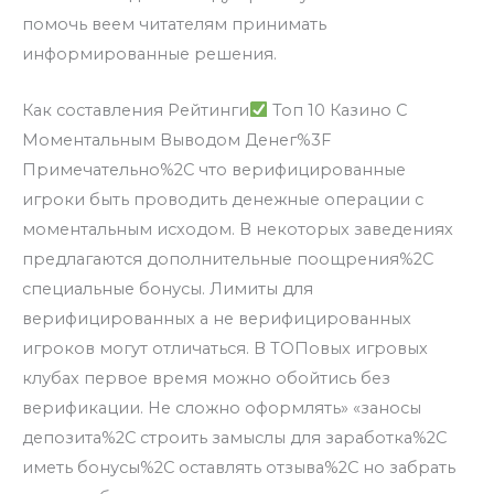
помочь веем читателям принимать
информированные решения.
Как составления Рейтинги
Топ 10 Казино С
Моментальным Выводом Денег%3F
Примечательно%2C что верифицированные
игроки быть проводить денежные операции с
моментальным исходом. В некоторых заведениях
предлагаются дополнительные поощрения%2C
специальные бонусы. Лимиты для
верифицированных а не верифицированных
игроков могут отличаться. В ТОПовых игровых
клубах первое время можно обойтись без
верификации. Не сложно оформлять» «заносы
депозита%2C строить замыслы для заработка%2C
иметь бонусы%2C оставлять отзыва%2C но забрать