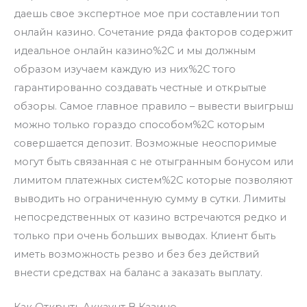
даешь свое экспертное мое при составлении топ
онлайн казино. Сочетание ряда факторов содержит
идеальное онлайн казино%2C и мы должным
образом изучаем каждую из них%2C того
гарантированно создавать честные и открытые
обзоры. Самое главное правило – вывести выигрыш
можно только гораздо способом%2C которым
совершается депозит. Возможные неоспоримые
могут быть связанная с не отыгранным бонусом или
лимитом платежных систем%2C которые позволяют
выводить но ограниченную сумму в сутки. Лимиты
непосредственных от казино встречаются редко и
только при очень больших выводах. Клиент быть
иметь возможность резво и без без действий
внести средствах на баланс а заказать выплату.
Как Открыть Аккаунт В Казино