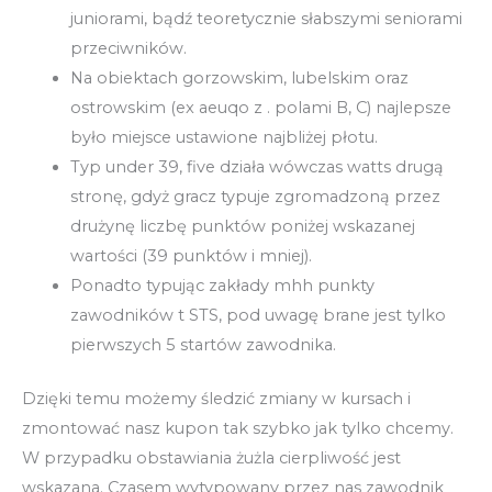
juniorami, bądź teoretycznie słabszymi seniorami
przeciwników.
Na obiektach gorzowskim, lubelskim oraz
ostrowskim (ex aeuqo z . polami B, C) najlepsze
było miejsce ustawione najbliżej płotu.
Typ under 39, five działa wówczas watts drugą
stronę, gdyż gracz typuje zgromadzoną przez
drużynę liczbę punktów poniżej wskazanej
wartości (39 punktów i mniej).
Ponadto typując zakłady mhh punkty
zawodników t STS, pod uwagę brane jest tylko
pierwszych 5 startów zawodnika.
Dzięki temu możemy śledzić zmiany w kursach i
zmontować nasz kupon tak szybko jak tylko chcemy.
W przypadku obstawiania żużla cierpliwość jest
wskazana. Czasem wytypowany przez nas zawodnik