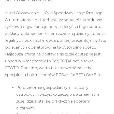
przez wskazaną drużynę.
Żużel Obstawianie — Cykl Speedway Large Prix (sgp)
Atutem oferty em żużel jest też spora różnorodność
rynków, co gwarantuje persis specyfika tego sportu.
Zakłady bukmacherskie em żużel znajdziemy t ofercie
legalnych bukmacherów, a poniżej prezentujemy listę
polecanych operatorów na tę dyscyplinę sportu.
Najlepsza oferta na obstawianie żużla dostępna jest
united bukmacherów LVBet, TOTALbet, a także
ETOTO. Ponadto, warto też sprawdzić zakłady
specjalne u bukmacherów PZBuk, forBET i Go+Bet.
Po przełomie gospodarczym i actually
ustrojowym wszystko zaczęło się zmieniać, a
żużel dzisiaj stał się praktycznie sportem
elitarnym.