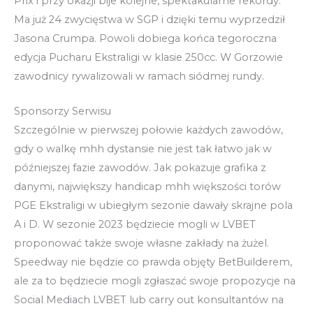
Prix i przy okazji bije kolejne, spektakularne rekordy.
Ma już 24 zwycięstwa w SGP i dzięki temu wyprzedził
Jasona Crumpa. Powoli dobiega końca tegoroczna
edycja Pucharu Ekstraligi w klasie 250cc. W Gorzowie
zawodnicy rywalizowali w ramach siódmej rundy.
Sponsorzy Serwisu
Szczególnie w pierwszej połowie każdych zawodów,
gdy o walkę mhh dystansie nie jest tak łatwo jak w
późniejszej fazie zawodów. Jak pokazuje grafika z
danymi, największy handicap mhh większości torów
PGE Ekstraligi w ubiegłym sezonie dawały skrajne pola
A i D. W sezonie 2023 będziecie mogli w LVBET
proponować także swoje własne zakłady na żużel.
Speedway nie będzie co prawda objęty BetBuilderem,
ale za to będziecie mogli zgłaszać swoje propozycje na
Social Mediach LVBET lub carry out konsultantów na