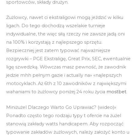
sportowców, składy drużyn.
Żużlowcy, nawet ci ekstraligowi mogą jeździć w kilku
ligach. Do tego dochodzą wszelakie turnieje
indywidualne, the więc siłą rzeczy nie zawsze jadą oni
na 100% i korzystają z najlepszego sprzętu.
Bezpieczniej jest zatem typować najważniejsze
rozgrywki – PGE Ekstraligę, Great Prix, SEC, ewentualnie
ligę szwedzką. Wówczas masz pewność, że zawodnik
jedzie mhh pełnym gazie i actually na» «najlepszych
motocyklach. Aż 6th z 10 zawodników z największymi
wahaniami to żużlowcy poniżej 24 roku życia
mostbet
.
Miniżużel Dlaczego Warto Go Uprawiać? (wideo)»
Ponadto często tego rodzaju typy t ofercie na żużel
stanowią zakłady watts handicapem. Aby rozpocząć
typowanie zakładów żużlowych, należy założyć konto u