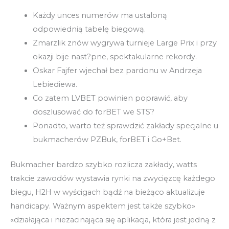
Każdy unces numerów ma ustaloną
odpowiednią tabelę biegową.
Zmarzlik znów wygrywa turnieje Large Prix i przy
okazji bije nast?pne, spektakularne rekordy.
Oskar Fajfer wjechał bez pardonu w Andrzeja
Lebiediewa.
Co zatem LVBET powinien poprawić, aby
doszlusować do forBET we STS?
Ponadto, warto też sprawdzić zakłady specjalne u
bukmacherów PZBuk, forBET i Go+Bet.
Bukmacher bardzo szybko rozlicza zakłady, watts
trakcie zawodów wystawia rynki na zwycięzcę każdego
biegu, H2H w wyścigach bądź na bieżąco aktualizuje
handicapy. Ważnym aspektem jest także szybko»
«działająca i niezacinająca się aplikacja, która jest jedną z