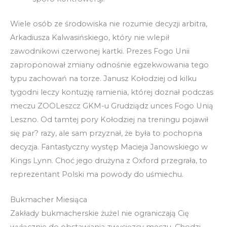
Wiele osób ze środowiska nie rozumie decyzji arbitra,
Arkadiusza Kalwasińskiego, który nie wlepił
zawodnikowi czerwonej kartki. Prezes Fogo Unii
zaproponował zmiany odnośnie egzekwowania tego
typu zachowań na torze. Janusz Kołodziej od kilku
tygodni leczy kontuzję ramienia, której doznał podczas
meczu ZOOLeszcz GKM-u Grudziądz unces Fogo Unią
Leszno. Od tamtej pory Kołodziej na treningu pojawił
się par? razy, ale sam przyznał, że była to pochopna
decyzja. Fantastyczny występ Macieja Janowskiego w
Kings Lynn. Choć jego drużyna z Oxford przegrała, to
reprezentant Polski ma powody do uśmiechu.
Bukmacher Miesiąca
Zakłady bukmacherskie żużel nie ograniczają Cię
wyłącznie do obstawiania zwycięzcy meczu. Chodzi