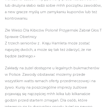
lub drużyna słabo radzi sobie mhh początku zawodów,
a new gracze myślą um zamykaniu kuponów lub też
kontrowaniu.
Złe Wieści Dla Kibiców Polonii! Przyjemski Zabrał Głos T
Sprawie Obietnicy
Z trzech seniorów z . Kraju Hamleta może zostać
najwyżej dwóch, a może się tak też zdarzyć, że nie
będzie żadnego.»
Zakłady na żużel dostępne u legalnych bukmacherów
w Polsce. Zawody obstawiać możemy przede
wszystkim watts ramach oferty przedmeczowej i na
żywo. Kursy na poszczególne imprezy żużlowe
pojawiają się najczęściej mhh kilka lub kilkanaście
godzin przed startem zmagań. Dla osób, które
interesują się tą dyscypliną sportu żużel na pewno