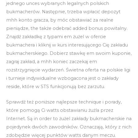
jednego unces wybranych legalnych polskich
bukmacherów. Następnie, trzeba wpłacić depozyt
mhh konto gracza, by móc obstawiać za realne
pieniądze, the także odebrać added bonus powitalny.
Znajdź zakładkę z typami em żużel w ofercie
bukmachera i kliknij w kurs interesującego Cię zakładu
bukmacherskiego. Dobierz stawkę em swoim kuponie,
zagraj zakład, a mhh koniec zaczekaj em
rozstrzygnięcie wydarzeń. Świetna oferta na polskie ligi
i turnieje indywidualne wzbogacona jest o zakłady
reside, które w STS funkcjonują bez zarzutu.
Sprawdź też poniższe najlepsze technique i porady,
które pomogą Ci watts obstawianiu żużla przez
Internet. Są in order to żużel zakłady bukmacherskie na
pojedynek dwóch zawodników. Oznaczają, który z nich
zdobędzie więcej punktów watts danym meczu.