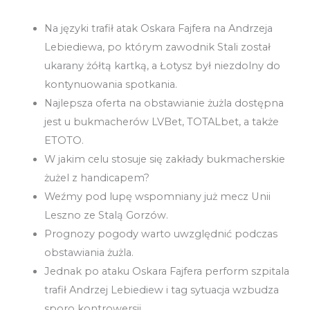
Na języki trafił atak Oskara Fajfera na Andrzeja
Lebiediewa, po którym zawodnik Stali został
ukarany żółtą kartką, a Łotysz był niezdolny do
kontynuowania spotkania.
Najlepsza oferta na obstawianie żużla dostępna
jest u bukmacherów LVBet, TOTALbet, a także
ETOTO.
W jakim celu stosuje się zakłady bukmacherskie
żużel z handicapem?
Weźmy pod lupę wspomniany już mecz Unii
Leszno ze Stalą Gorzów.
Prognozy pogody warto uwzględnić podczas
obstawiania żużla.
Jednak po ataku Oskara Fajfera perform szpitala
trafił Andrzej Lebiediew i tag sytuacja wzbudza
sporo kontrowersji.