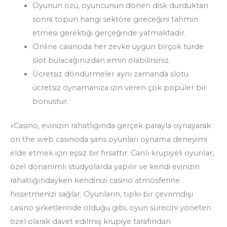
Oyunun özü, oyuncunun dönen disk durduktan
sonra topun hangi sektöre gireceğini tahmin
etmesi gerektiği gerçeğinde yatmaktadır.
Online casinoda her zevke uygun birçok türde
slot bulacağınızdan emin olabilirsiniz.
Ücretsiz döndürmeler aynı zamanda slotu
ücretsiz oynamanıza izin veren çok popüler bir
bonustur.
«Casino, evinizin rahatlığında gerçek parayla oynayarak
on the web casinoda şans oyunları oynama deneyimi
elde etmek için eşsiz bir fırsattır. Canlı krupiyeli oyunlar,
özel donanımlı stüdyolarda yapılır ve kendi evinizin
rahatlığındayken kendinizi casino atmosferine
hissetmenizi sağlar. Oyunların, tıpkı bir çevrimdışı
casino şirketlerinde olduğu gibi, oyun sürecini yöneten
özel olarak davet edilmiş krupiye tarafından