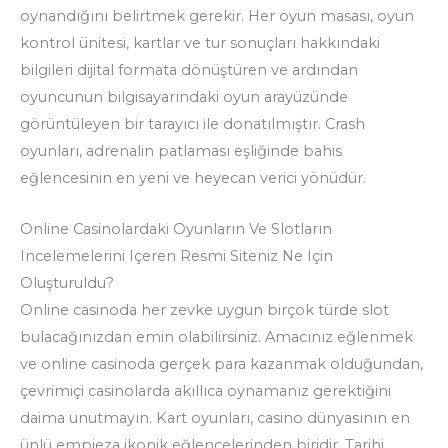
oynandığını belirtmek gerekir. Her oyun masası, oyun
kontrol ünitesi, kartlar ve tur sonuçları hakkındaki
bilgileri dijital formata dönüştüren ve ardından
oyuncunun bilgisayarındaki oyun arayüzünde
görüntüleyen bir tarayıcı ile donatılmıştır. Crash
oyunları, adrenalin patlaması eşliğinde bahis
eğlencesinin en yeni ve heyecan verici yönüdür.
Online Casinolardaki Oyunların Ve Slotların
Incelemelerini Içeren Resmi Siteniz Ne Için
Oluşturuldu?
Online casinoda her zevke uygun birçok türde slot
bulacağınızdan emin olabilirsiniz. Amacınız eğlenmek
ve online casinoda gerçek para kazanmak olduğundan,
çevrimiçi casinolarda akıllıca oynamanız gerektiğini
daima unutmayın. Kart oyunları, casino dünyasının en
ünlü empieza ikonik eğlencelerinden biridir. Tarihi