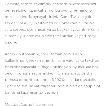
İlk başta, sadece çevrimdışı casinoda rulette şansınızı
deneyebilirdiniz, ancak şimdi bu oyunu herhangi bir
online casinoda oynayabilirsiniz. GameTwist’te çok
sayıda Slot & Oyun Otomatı bulunmaktadır. Size bir
sürü serbest oyun fırsatı ya da başka heyecanlı imkanlar
sunacak yüzlerce oyun sizin tarafınızdan keşfedilmeyi
bekliyor.
Ancak unutmayın ki, çoğu zaman bonusların
kullanılması gereken sınırlı bir süre vardır, aksi takdirde
bonuslar yanacaktır. Birçok online yeni oyunculara hoş
geldin bonusları sunmaktadır. Örneğin, hoş geldin
bonusu depozito tutarının %200’üne kadar ulaşabilir.
Eğer one bin lira yatırdıysanız, bonus olarak a couple of
bin daha kazanırsınız.»
casinon
Mostbet Casino Incelemesi»