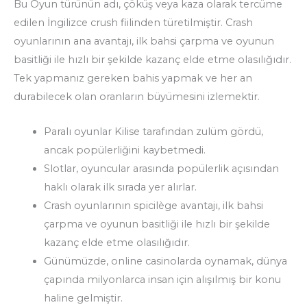
Bu Oyun türünün adı, çöküş veya kaza olarak tercüme
edilen İngilizce crush fiilinden türetilmiştir. Crash
oyunlarının ana avantajı, ilk bahsi çarpma ve oyunun
basitliği ile hızlı bir şekilde kazanç elde etme olasılığıdır.
Tek yapmanız gereken bahis yapmak ve her an
durabilecek olan oranların büyümesini izlemektir.
Paralı oyunlar Kilise tarafından zulüm gördü,
ancak popülerliğini kaybetmedi.
Slotlar, oyuncular arasında popülerlik açısından
haklı olarak ilk sırada yer alırlar.
Crash oyunlarının spicilège avantajı, ilk bahsi
çarpma ve oyunun basitliği ile hızlı bir şekilde
kazanç elde etme olasılığıdır.
Günümüzde, online casinolarda oynamak, dünya
çapında milyonlarca insan için alışılmış bir konu
haline gelmiştir.