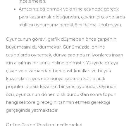
incelemeleri.
Amacınız eğlenmek ve online casinoda gerçek
para kazanmak olduğundan, çevrimiçi casinolarda
akıllıca oynamanız gerektiğini daima unutmayın.
Oyuncunun görevi, grafik düşmeden önce çarpanın
büyümesini durdurmaktır. Günümüzde, online
casinolarda oynamak, dünya çapında milyonlarca insan
için alışılmış bir konu haline gelmiştir. Yüzyılda ortaya
çıkan ve o zamandan beri basit kuralları ve büyük
kazançları sayesinde dünya çapında kült olarak
popülerlik para kazanan bir şans oyunudur. Oyunun
özü, oyuncunun dönen disk durduktan sonra topun
hangi sektöre gireceğini tahmin etmesi gerektiği
gerçeğinde yatmaktadır.
Online Casino Position Incelemeleri