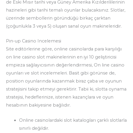
de Eski Mısır tarihi veya Güney Amerika Kızılderililerinin
hazineleri gibi tarihi temalı oyunlar bulacaksınız. Slotlar,
üzerinde sembollerin göründüğü birkaç çarktan
(çoğunlukla 3 veya 5) oluşan sanal oyun makineleridir.
Pin-up Casino Incelemesi
Site editörlerine göre, online casinolarda para karşılığı
on line casino slot makinelerinin en iyi 10 geliştiricisi
empieza sağlayıcısının değerlendirmesi, On line casino
oyunları ve slot incelemeleri. Basit gibi görünse de,
position oyunlarında kazanmak biraz çaba ve oyunun
stratejisini takip etmeyi gerektirir. Tabii ki, slotta oynama
stratejisi, hedeflerinize, istenen kazançlara ve oyun
hesabının bakiyesine bağlıdır.
Online casinolardaki slot katalogları çarklı slotlarla
sınırlı değildir.