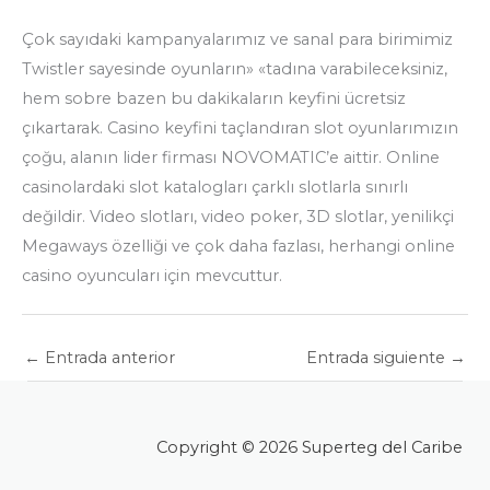
Çok sayıdaki kampanyalarımız ve sanal para birimimiz
Twistler sayesinde oyunların» «tadına varabileceksiniz,
hem sobre bazen bu dakikaların keyfini ücretsiz
çıkartarak. Casino keyfini taçlandıran slot oyunlarımızın
çoğu, alanın lider firması NOVOMATIC’e aittir. Online
casinolardaki slot katalogları çarklı slotlarla sınırlı
değildir. Video slotları, video poker, 3D slotlar, yenilikçi
Megaways özelliği ve çok daha fazlası, herhangi online
casino oyuncuları için mevcuttur.
←
Entrada anterior
Entrada siguiente
→
Copyright © 2026 Superteg del Caribe