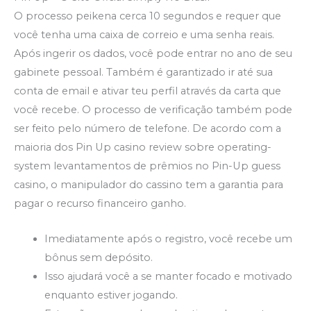
O processo peikena cerca 10 segundos e requer que
você tenha uma caixa de correio e uma senha reais.
Após ingerir os dados, você pode entrar no ano de seu
gabinete pessoal. Também é garantizado ir até sua
conta de email e ativar teu perfil através da carta que
você recebe. O processo de verificação também pode
ser feito pelo número de telefone. De acordo com a
maioria dos Pin Up casino review sobre operating-
system levantamentos de prêmios no Pin-Up guess
casino, o manipulador do cassino tem a garantia para
pagar o recurso financeiro ganho.
Imediatamente após o registro, você recebe um
bônus sem depósito.
Isso ajudará você a se manter focado e motivado
enquanto estiver jogando.