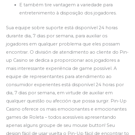
E também tire vantagem a variedade para
entretenimento à disposição dos jogadores.
Sua equipe sobre suporte está disponível 24 horas
durante dia, 7 dias por semana, para auxiliar os
jogadores em qualquer problema que eles possam
encontrar. O división de atendimento ao cliente do Pin-
up Casino se dedica a proporcionar aos jogadores a
mais interessante experiência de game possível. A
equipe de representantes para atendimento ao
consumidor experientes está disponível 24 horas por
dia, 7 dias por semana, em virtude de auxiliar em
qualquer questão ou afección que possa surgir. Pin-Up
Casino oferece os mais emocionantes e emocionantes
games de Roleta – todos acessíveis apresentando
apenas alguns groupe de seu mouse button! Seu
design fácil de usar vuelta o Pin-Up fácil de encontrar to