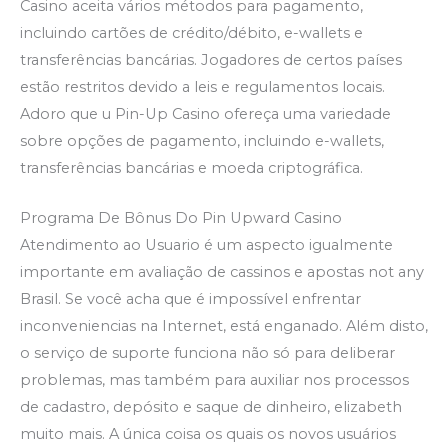
Casino aceita vários métodos para pagamento,
incluindo cartões de crédito/débito, e-wallets e
transferências bancárias. Jogadores de certos países
estão restritos devido a leis e regulamentos locais.
Adoro que u Pin-Up Casino ofereça uma variedade
sobre opções de pagamento, incluindo e-wallets,
transferências bancárias e moeda criptográfica.
Programa De Bônus Do Pin Upward Casino
Atendimento ao Usuario é um aspecto igualmente
importante em avaliação de cassinos e apostas not any
Brasil. Se você acha que é impossível enfrentar
inconveniencias na Internet, está enganado. Além disto,
o serviço de suporte funciona não só para deliberar
problemas, mas também para auxiliar nos processos
de cadastro, depósito e saque de dinheiro, elizabeth
muito mais. A única coisa os quais os novos usuários