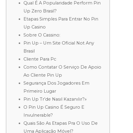
Qual É A Popularidade Perform Pin
Up Zero Brasil?
Etapas Simples Para Entrar No Pin
Up Casino
Sobre O Cassino:
Pin Up – Um Site Oficial Not Any
Brasil
Cliente Para Pc
Como Contatar O Serviço De Apoio
Ao Cliente Pin Up
Segurança Dos Jogadores Em
Primeiro Lugar
Pin Up Tr’de Nasıl Kazanılır?»
O Pin Up Casino É Seguro E
Invulnerable?
Quais São As Etapas Pra O Uso De
Uma Aplicação Móvel?