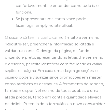
confortavelmente e entender como tudo isso
funciona.
Se já apresentar uma conta, você pode
fazer login simply no site oficial.
O usuario só tem la cual clicar no ámbito a vermelho
“Registre-se”, preencher a informação solicitada e
validar sua conta. O design da página, de fundo
cinzento e preto, apresentando as letras the vermelho
e obsceno, permite identificar com facilidade as várias
seções da página. Em cada uma dasjenige seções, o
usuario poderá visualizar since promoções em master
como também os destaques. A ferramenta de sondeo,
também disponível no ano de todas as abas, é uma
aliada preciosa, tendo em conta a quantidade elevada
de delicia. Preenchido o formulário, o novo consumidor