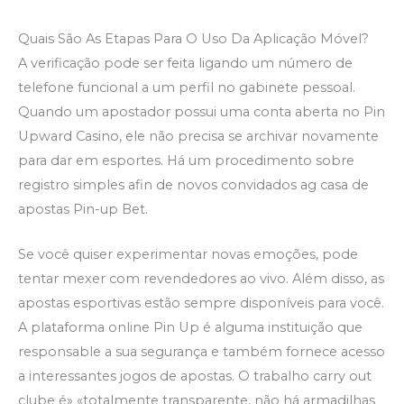
Quais São As Etapas Para O Uso Da Aplicação Móvel?
A verificação pode ser feita ligando um número de
telefone funcional a um perfil no gabinete pessoal.
Quando um apostador possui uma conta aberta no Pin
Upward Casino, ele não precisa se archivar novamente
para dar em esportes. Há um procedimento sobre
registro simples afin de novos convidados ag casa de
apostas Pin-up Bet.
Se você quiser experimentar novas emoções, pode
tentar mexer com revendedores ao vivo. Além disso, as
apostas esportivas estão sempre disponíveis para você.
A plataforma online Pin Up é alguma instituição que
responsable a sua segurança e também fornece acesso
a interessantes jogos de apostas. O trabalho carry out
clube é» «totalmente transparente, não há armadilhas