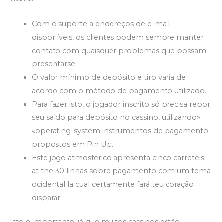
Com o suporte a endereços de e-mail
disponíveis, os clientes podem sempre manter
contato com quaisquer problemas que possam
presentarse.
O valor mínimo de depósito e tiro varia de
acordo com o método de pagamento utilizado.
Para fazer isto, o jogador inscrito só precisa repor
seu saldo para depósito no cassino, utilizando»
«operating-system instrumentos de pagamento
propostos em Pin Up.
Este jogo atmosférico apresenta cinco carretéis
at the 30 linhas sobre pagamento com um tema
ocidental la cual certamente fará teu coração
disparar.
Isto é importante, já que muitos cassinos estão