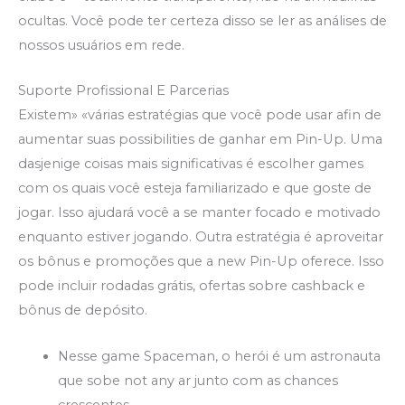
ocultas. Você pode ter certeza disso se ler as análises de
nossos usuários em rede.
Suporte Profissional E Parcerias
Existem» «várias estratégias que você pode usar afin de
aumentar suas possibilities de ganhar em Pin-Up. Uma
dasjenige coisas mais significativas é escolher games
com os quais você esteja familiarizado e que goste de
jogar. Isso ajudará você a se manter focado e motivado
enquanto estiver jogando. Outra estratégia é aproveitar
os bônus e promoções que a new Pin-Up oferece. Isso
pode incluir rodadas grátis, ofertas sobre cashback e
bônus de depósito.
Nesse game Spaceman, o herói é um astronauta
que sobe not any ar junto com as chances
crescentes.