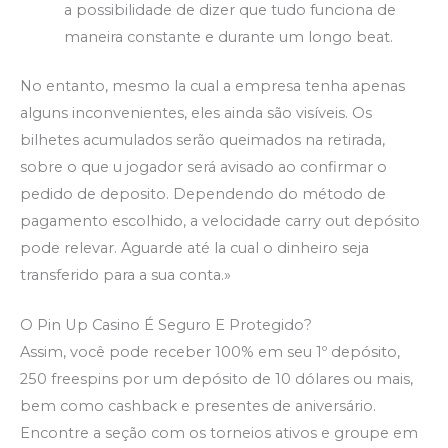
a possibilidade de dizer que tudo funciona de
maneira constante e durante um longo beat.
No entanto, mesmo la cual a empresa tenha apenas
alguns inconvenientes, eles ainda são visíveis. Os
bilhetes acumulados serão queimados na retirada,
sobre o que u jogador será avisado ao confirmar o
pedido de deposito. Dependendo do método de
pagamento escolhido, a velocidade carry out depósito
pode relevar. Aguarde até la cual o dinheiro seja
transferido para a sua conta.»
O Pin Up Casino É Seguro E Protegido?
Assim, você pode receber 100% em seu 1º depósito,
250 freespins por um depósito de 10 dólares ou mais,
bem como cashback e presentes de aniversário.
Encontre a seção com os torneios ativos e groupe em