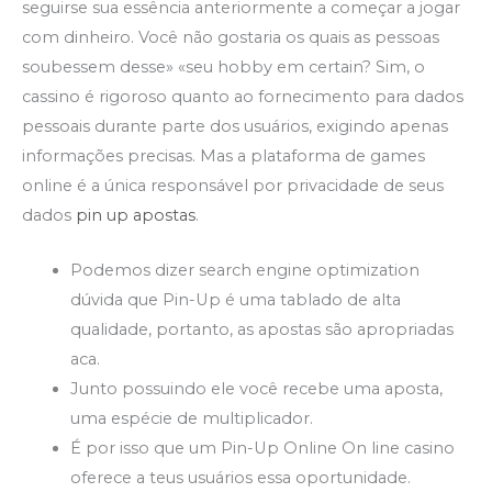
seguirse sua essência anteriormente a começar a jogar
com dinheiro. Você não gostaria os quais as pessoas
soubessem desse» «seu hobby em certain? Sim, o
cassino é rigoroso quanto ao fornecimento para dados
pessoais durante parte dos usuários, exigindo apenas
informações precisas. Mas a plataforma de games
online é a única responsável por privacidade de seus
dados
pin up apostas
.
Podemos dizer search engine optimization
dúvida que Pin-Up é uma tablado de alta
qualidade, portanto, as apostas são apropriadas
aca.
Junto possuindo ele você recebe uma aposta,
uma espécie de multiplicador.
É por isso que um Pin-Up Online On line casino
oferece a teus usuários essa oportunidade.