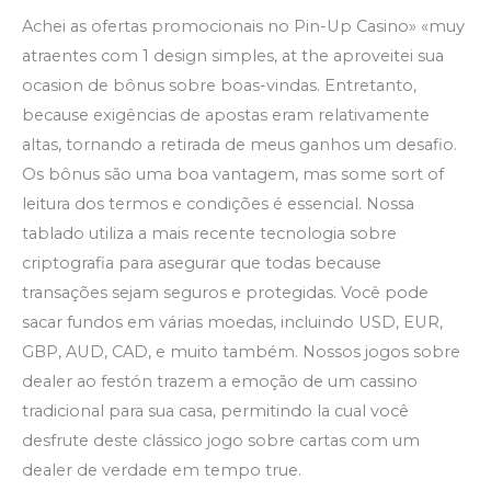
Achei as ofertas promocionais no Pin-Up Casino» «muy
atraentes com 1 design simples, at the aproveitei sua
ocasion de bônus sobre boas-vindas. Entretanto,
because exigências de apostas eram relativamente
altas, tornando a retirada de meus ganhos um desafio.
Os bônus são uma boa vantagem, mas some sort of
leitura dos termos e condições é essencial. Nossa
tablado utiliza a mais recente tecnologia sobre
criptografia para asegurar que todas because
transações sejam seguros e protegidas. Você pode
sacar fundos em várias moedas, incluindo USD, EUR,
GBP, AUD, CAD, e muito também. Nossos jogos sobre
dealer ao festón trazem a emoção de um cassino
tradicional para sua casa, permitindo la cual você
desfrute deste clássico jogo sobre cartas com um
dealer de verdade em tempo true.