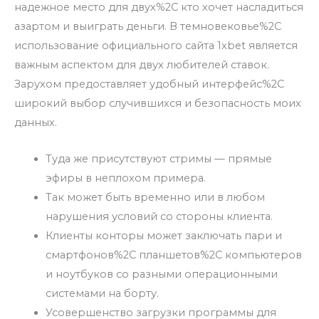
надежное место для двух%2C кто хочет насладиться
азартом и выиграть деньги. В темновековье%2C
использование официального сайта 1xbet является
важным аспектом для двух любителей ставок.
Зарухом предоставляет удобный интерфейс%2C
широкий выбор случившихся и безопасность моих
данных.
Туда же присутствуют стримы — прямые
эфиры в неплохом примера.
Так может быть временно или в любом
нарушения условий со стороны клиента.
Клиенты конторы может заключать пари и
смартфонов%2C планшетов%2C компьютеров
и ноутбуков со разными операционными
системами на борту.
Усовершенство загрузки программы для