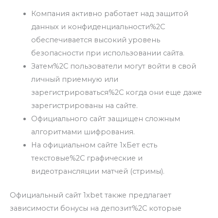
Компания активно работает над защитой
данных и конфиденциальности%2C
обеспечивается высокий уровень
безопасности при использовании сайта.
Затем%2C пользователи могут войти в свой
личный приемную или
зарегистрироваться%2C когда они еще даже
зарегистрированы на сайте.
Официального сайт защищен сложным
алгоритмами шифрования.
На официальном сайте 1хБет есть
текстовые%2C графические и
видеотрансляции матчей (стримы).
Официальный сайт 1xbet также предлагает
зависимости бонусы на депозит%2C которые