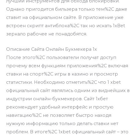
лучший инструментов для обхода блокировки.
Однако пригодится бильзера только тем%2C даже
ставит на официальном сайте. В приложение уже
встроен скрипт антиблока%2C так но искать 1xBet
зеркало рабочее не понадобятся.
Описание Сайта Онлайн Букмекера 1х
После этого%2C пользователи получат доступ
прочему всем функциям приложения%2C включая
ставки на спорт%2C игры в казино и просмотр
статистики. Необходимо отметить%2C что 1 xbet
официальный сайт являлись одним из виднейших в
индустрии онлайн-букмекеров. Сайт 1хбет
рекомендует удобный интерфейс и простую
навигацию%2C не позволяет быстро находя
нужную информацию только делать ставки нет
проблем. В итоге%2C 1xbet официальный сайт – это