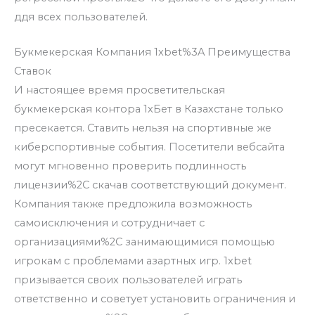
ддя всех пользователей.
Букмекерская Компания 1xbet%3A Преимущества
Ставок
И настоящее время просветительская
букмекерская контора 1хБет в Казахстане только
пресекается. Ставить нельзя на спортивные же
киберспортивные события. Посетители вебсайта
могут мгновенно проверить подлинность
лицензии%2C скачав соответствующий документ.
Компания также предложила возможность
самоисключения и сотрудничает с
организациями%2C занимающимися помощью
игрокам с проблемами азартных игр. 1xbet
призывается своих пользователей играть
ответственно и советует установить ограничения и