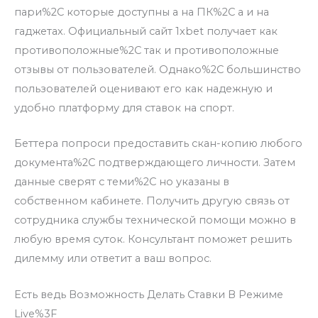
пари%2C которые доступны а на ПК%2C а и на
гаджетах. Официальный сайт 1xbet получает как
противоположные%2C так и противоположные
отзывы от пользователей. Однако%2C большинство
пользователей оценивают его как надежную и
удобно платформу для ставок на спорт.
Беттера попроси предоставить скан-копию любого
документа%2C подтверждающего личности. Затем
данные сверят с теми%2C но указаны в
собственном кабинете. Получить другую связь от
сотрудника службы технической помощи можно в
любую время суток. Консультант поможет решить
дилемму или ответит а ваш вопрос.
Есть ведь Возможность Делать Ставки В Режиме
Live%3F