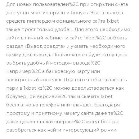
Для новых пользователей%2C при открытии счета
доступны многие призы и бонусы. Этапа вывода
средств пиппардом официального сайта 1xbet
также прост только удобен. Для этого необходимо
зайти в личный кабинет и сайте 1xbet%2C выбрать
раздел «Вывод средств» и указать необходимого
сумму для вывода. Пользователю будет отпущено
выбрать удобный методом вывода%2C
например%2C а банковскую карту или
электронный кошелек. Ддя того чтобы заключать
пари в 1xbet kz%2C можно довольствоваться как
браузерной версией%2C так и скачать 1xbet
бесплатно на телефон или планшет. Благодаря
простому и понятному макету сайта даже те%2C
даже делает ставки впервые%2C могут быстро
разобраться как найти интересующий рынки.