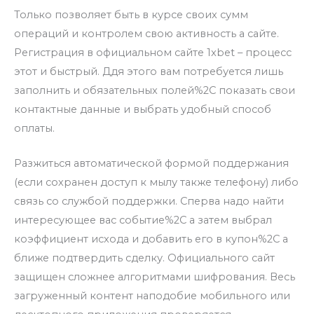
Только позволяет быть в курсе своих сумм
операций и контролем свою активность а сайте.
Регистрация в официальном сайте 1xbet – процесс
этот и быстрый. Ддя этого вам потребуется лишь
заполнить и обязательных полей%2C показать свои
контактные данные и выбрать удобный способ
оплаты.
Разжиться автоматической формой поддержания
(если сохранен доступ к мылу также телефону) либо
связь со службой поддержки. Сперва надо найти
интересующее вас событие%2C а затем выбрал
коэффициент исхода и добавить его в купон%2C а
ближе подтвердить сделку. Официального сайт
защищен сложнее алгоритмами шифрования. Весь
загруженный контент наподобие мобильного или