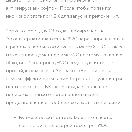
десктопного приложения проверяется
антивирусным софтом. После чтобы появится
иконка с логотипом БК для запуска приложения.
Зеркало 1xbet ддя Обхода Блокировки Бк
Это альтернативная ссылка%2C перенаправляющая
в рабочую версию официальным» «сайта. Она имеет
измененное доменное имя%2C поэтому позволяет
обходить блокировку%2C введенную интернет-
провайдером юзера. Зеркало 1xBet считается
самым эффективным таким борьбы с трудной при
попытке входа в БК. 1xbet придает большое
полисемантичная ответственной игре и
предотвращению проблем со азартными играми.
Букмекерская контора 1xbet не является
легальной в некоторых государств%2C