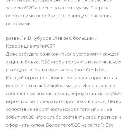
оплаты%2C который уже закреплен за учетной
записью%2C а после показать сумму. Сперва
необходимо перейти на страницу управления
платежами.
разве Ли В кубуров Ставки С большими
Коэффициентами%3F
Даже забудьте ознакомиться с условиями каждой
акции и бонуса%2C чтобы получить максимальную
выгоду от игры на официальном сайте 1xbet.
Каждый игрок полюбишь составлять прогнозы а
исход игры и любимой команды. Использовали
собственные знания а достоверную статистику%2C
игрок может превратить прогнозы в доход. Легко
сопоставив вероятность исхода того или иные
события%2C игрок либо составить свой прогноз и
оформить купон. Более того%2C на сайте 1xBet