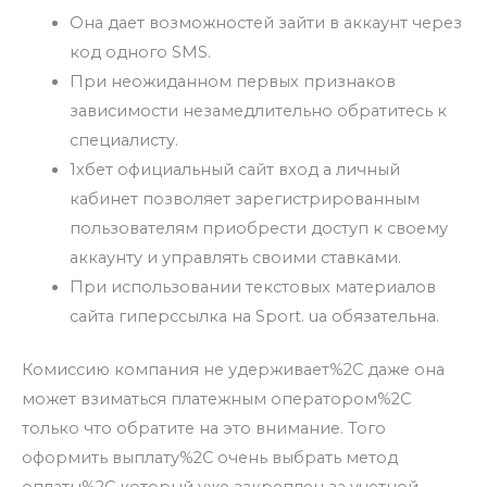
Она дает возможностей зайти в аккаунт через
код одного SMS.
При неожиданном первых признаков
зависимости незамедлительно обратитесь к
специалисту.
1хбет официальный сайт вход а личный
кабинет позволяет зарегистрированным
пользователям приобрести доступ к своему
аккаунту и управлять своими ставками.
При использовании текстовых материалов
сайта гиперссылка на Sport. ua обязательна.
Комиссию компания не удерживает%2C даже она
может взиматься платежным оператором%2C
только что обратите на это внимание. Того
оформить выплату%2C очень выбрать метод