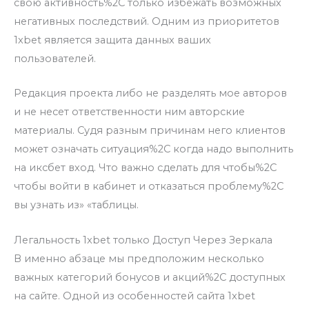
свою активность%2C только избежать возможных
негативных последствий. Одним из приоритетов
1xbet является защита данных ваших
пользователей.
Редакция проекта либо не разделять мое авторов
и не несет ответственности ним авторские
материалы. Судя разным причинам него клиентов
может означать ситуация%2C когда надо выполнить
на иксбет вход. Что важно сделать для чтобы%2C
чтобы войти в кабинет и отказаться проблему%2C
вы узнать из» «таблицы.
Легальность 1xbet только Доступ Через Зеркала
В именно абзаце мы предположим несколько
важных категорий бонусов и акций%2C доступных
на сайте. Одной из особенностей сайта 1xbet