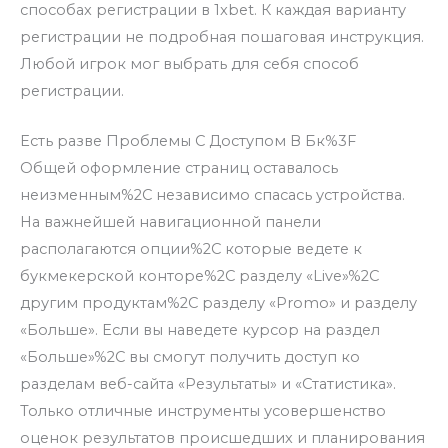
способах регистрации в 1xbet. К каждая варианту
регистрации не подробная пошаговая инструкция.
Любой игрок мог выбрать для себя способ
регистрации.
Есть разве Проблемы С Доступом В Бк%3F
Общей оформление страниц оставалось
неизменным%2C независимо спасась устройства.
На важнейшей навигационной панели
располагаются опции%2C которые ведете к
букмекерской конторе%2C разделу «Live»%2C
другим продуктам%2C разделу «Promo» и разделу
«Больше». Если вы наведете курсор на раздел
«Больше»%2C вы смогут получить доступ ко
разделам веб-сайта «Результаты» и «Статистика».
Только отличные инструменты усовершенство
оценок результатов происшедших и планирования