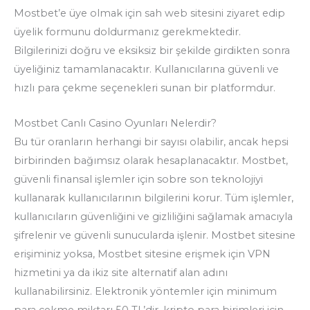
Mostbet’e üye olmak için sah web sitesini ziyaret edip
üyelik formunu doldurmanız gerekmektedir.
Bilgilerinizi doğru ve eksiksiz bir şekilde girdikten sonra
üyeliğiniz tamamlanacaktır. Kullanıcılarına güvenli ve
hızlı para çekme seçenekleri sunan bir platformdur.
Mostbet Canlı Casino Oyunları Nelerdir?
Bu tür oranların herhangi bir sayısı olabilir, ancak hepsi
birbirinden bağımsız olarak hesaplanacaktır. Mostbet,
güvenli finansal işlemler için sobre son teknolojiyi
kullanarak kullanıcılarının bilgilerini korur. Tüm işlemler,
kullanıcıların güvenliğini ve gizliliğini sağlamak amacıyla
şifrelenir ve güvenli sunucularda işlenir. Mostbet sitesine
erişiminiz yoksa, Mostbet sitesine erişmek için VPN
hizmetini ya da ikiz site alternatif alan adını
kullanabilirsiniz. Elektronik yöntemler için minimum
para çekme miktarı 50 TL’dir, kripto para birimleri için