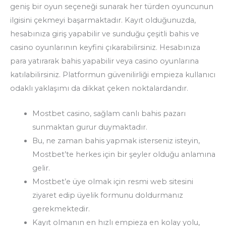
geniş bir oyun seçeneği sunarak her türden oyuncunun
ilgisini çekmeyi başarmaktadır. Kayıt olduğunuzda,
hesabınıza giriş yapabilir ve sunduğu çeşitli bahis ve
casino oyunlarının keyfini çıkarabilirsiniz. Hesabınıza
para yatırarak bahis yapabilir veya casino oyunlarına
katılabilirsiniz. Platformun güvenilirliği empieza kullanıcı
odaklı yaklaşımı da dikkat çeken noktalardandır.
Mostbet casino, sağlam canlı bahis pazarı
sunmaktan gurur duymaktadır.
Bu, ne zaman bahis yapmak isterseniz isteyin,
Mostbet’te herkes için bir şeyler olduğu anlamına
gelir.
Mostbet’e üye olmak için resmi web sitesini
ziyaret edip üyelik formunu doldurmanız
gerekmektedir.
Kayıt olmanın en hızlı empieza en kolay yolu,