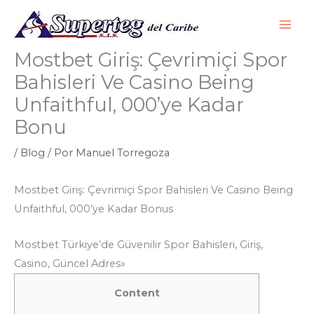
Ir
al
contenido
Mostbet Giriş: Çevrimiçi Spor
Bahisleri Ve Casino Being
Unfaithful, 000’ye Kadar
Bonu
/
Blog
/ Por
Manuel Torregoza
Mostbet Giriş: Çevrimiçi Spor Bahisleri Ve Casino Being
Unfaithful, 000’ye Kadar Bonus
Mostbet Türkiye’de Güvenilir Spor Bahisleri, Giriş,
Casino, Güncel Adres»
Content