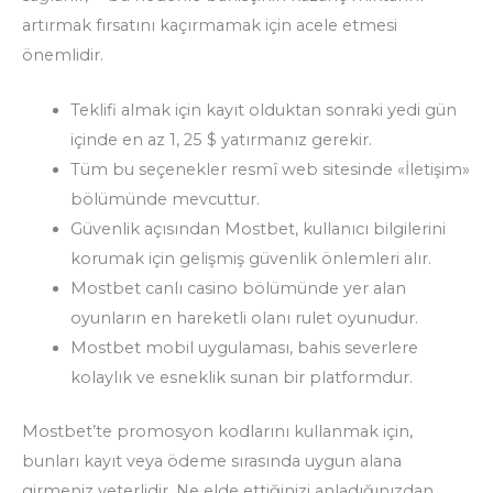
artırmak fırsatını kaçırmamak için acele etmesi
önemlidir.
Teklifi almak için kayıt olduktan sonraki yedi gün
içinde en az 1, 25 $ yatırmanız gerekir.
Tüm bu seçenekler resmî web sitesinde «İletişim»
bölümünde mevcuttur.
Güvenlik açısından Mostbet, kullanıcı bilgilerini
korumak için gelişmiş güvenlik önlemleri alır.
Mostbet canlı casino bölümünde yer alan
oyunların en hareketli olanı rulet oyunudur.
Mostbet mobil uygulaması, bahis severlere
kolaylık ve esneklik sunan bir platformdur.
Mostbet’te promosyon kodlarını kullanmak için,
bunları kayıt veya ödeme sırasında uygun alana
girmeniz yeterlidir. Ne elde ettiğinizi anladığınızdan