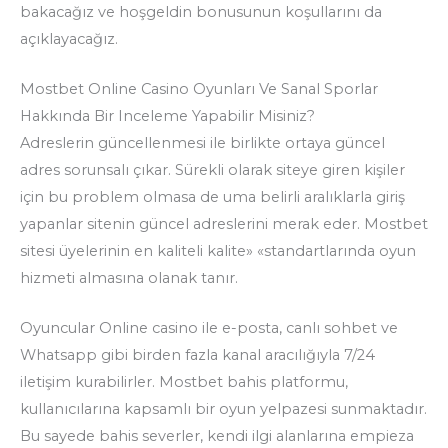
bakacağız ve hoşgeldin bonusunun koşullarını da
açıklayacağız.
Mostbet Online Casino Oyunları Ve Sanal Sporlar
Hakkında Bir Inceleme Yapabilir Misiniz?
Adreslerin güncellenmesi ile birlikte ortaya güncel
adres sorunsalı çıkar. Sürekli olarak siteye giren kişiler
için bu problem olmasa de uma belirli aralıklarla giriş
yapanlar sitenin güncel adreslerini merak eder. Mostbet
sitesi üyelerinin en kaliteli kalite» «standartlarında oyun
hizmeti almasına olanak tanır.
Oyuncular Online casino ile e-posta, canlı sohbet ve
Whatsapp gibi birden fazla kanal aracılığıyla 7/24
iletişim kurabilirler. Mostbet bahis platformu,
kullanıcılarına kapsamlı bir oyun yelpazesi sunmaktadır.
Bu sayede bahis severler, kendi ilgi alanlarına empieza