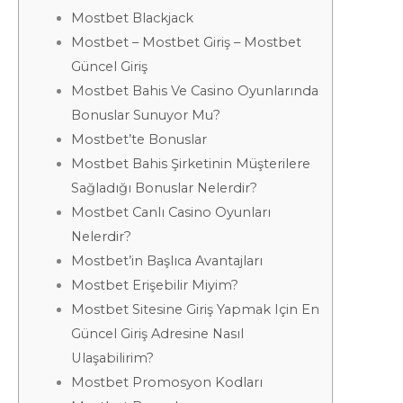
Mostbet Blackjack
Mostbet – Mostbet Giriş – Mostbet
Güncel Giriş
Mostbet Bahis Ve Casino Oyunlarında
Bonuslar Sunuyor Mu?
Mostbet’te Bonuslar
Mostbet Bahis Şirketinin Müşterilere
Sağladığı Bonuslar Nelerdir?
Mostbet Canlı Casino Oyunları
Nelerdir?
Mostbet’in Başlıca Avantajları
Mostbet Erişebilir Miyim?
Mostbet Sitesine Giriş Yapmak Için En
Güncel Giriş Adresine Nasıl
Ulaşabilirim?
Mostbet Promosyon Kodları