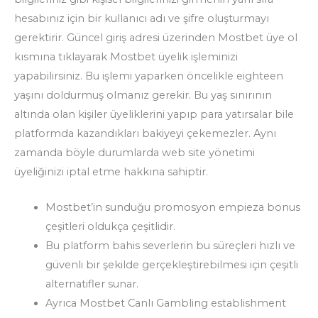
hesabınız için bir kullanıcı adı ve şifre oluşturmayı
gerektirir. Güncel giriş adresi üzerinden Mostbet üye ol
kısmına tıklayarak Mostbet üyelik işleminizi
yapabilirsiniz. Bu işlemi yaparken öncelikle eighteen
yaşını doldurmuş olmanız gerekir. Bu yaş sınırının
altında olan kişiler üyeliklerini yapıp para yatırsalar bile
platformda kazandıkları bakiyeyi çekemezler. Aynı
zamanda böyle durumlarda web site yönetimi
üyeliğinizi iptal etme hakkına sahiptir.
Mostbet’in sunduğu promosyon empieza bonus
çeşitleri oldukça çeşitlidir.
Bu platform bahis severlerin bu süreçleri hızlı ve
güvenli bir şekilde gerçekleştirebilmesi için çeşitli
alternatifler sunar.
Ayrıca Mostbet Canlı Gambling establishment