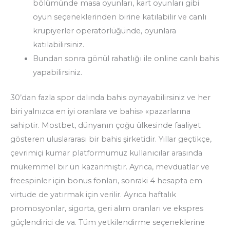
bölümünde masa oyunları, kart oyunları gibi
oyun seçeneklerinden birine katılabilir ve canlı
krupiyerler operatörlüğünde, oyunlara
katılabilirsiniz.
Bundan sonra gönül rahatlığı ile online canlı bahis
yapabilirsiniz.
30’dan fazla spor dalında bahis oynayabilirsiniz ve her
biri yalnızca en iyi oranlara ve bahis» «pazarlarına
sahiptir. Mostbet, dünyanın çoğu ülkesinde faaliyet
gösteren uluslararası bir bahis şirketidir. Yıllar geçtikçe,
çevrimiçi kumar platformumuz kullanıcılar arasında
mükemmel bir ün kazanmıştır. Ayrıca, mevduatlar ve
freespinler için bonus fonları, sonraki 4 hesapta em
virtude de yatırmak için verilir. Ayrıca haftalık
promosyonlar, sigorta, geri alım oranları ve ekspres
güçlendirici de va. Tüm yetkilendirme seçeneklerine