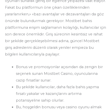
oyunları sunarak geniş bir eğlence yelpazesi vaat ediyor.
Fakat bu platformun öne çıkan özelliklerinden
yararlanırken,» «bazı avantajlar ve dezavantajları da göz
önünde bulundurmak gerekiyor. Mostbet bahis
platformuna erişim sağlamanın kolaylığı, kullanıcılar için
son derece önemlidir. Giriş sürecinin kesintisiz ve rahat
bir şekilde gerçekleşebilmesi adına, güncel Mostbet
giriş adreslerini düzenli olarak yeniler empieza bu
bilgileri kullanıcılarıyla paylaşır.
Bonus ve promosyonlar açısından da zengin bir
seçenek sunan Mostbet Casino, oyuncularına
cazip fırsatlar sunar.
Bu şekilde kullanıcılar, daha fazla bahis yapma
fırsatı yakalar ve kazançlarını artırma
potansiyeline sahip olurlar.
Bu, hoşgeldin bonusu veya casino oyunu almak