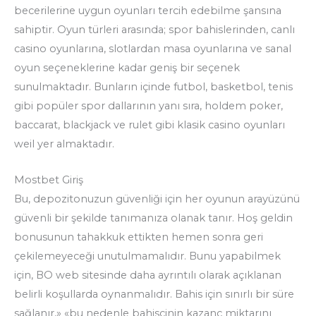
becerilerine uygun oyunları tercih edebilme şansına
sahiptir. Oyun türleri arasında; spor bahislerinden, canlı
casino oyunlarına, slotlardan masa oyunlarına ve sanal
oyun seçeneklerine kadar geniş bir seçenek
sunulmaktadır. Bunların içinde futbol, basketbol, tenis
gibi popüler spor dallarının yanı sıra, holdem poker,
baccarat, blackjack ve rulet gibi klasik casino oyunları
weil yer almaktadır.
Mostbet Giriş
Bu, depozitonuzun güvenliği için her oyunun arayüzünü
güvenli bir şekilde tanımanıza olanak tanır. Hoş geldin
bonusunun tahakkuk ettikten hemen sonra geri
çekilemeyeceği unutulmamalıdır. Bunu yapabilmek
için, BO web sitesinde daha ayrıntılı olarak açıklanan
belirli koşullarda oynanmalıdır. Bahis için sınırlı bir süre
sağlanır,» «bu nedenle bahisçinin kazanç miktarını