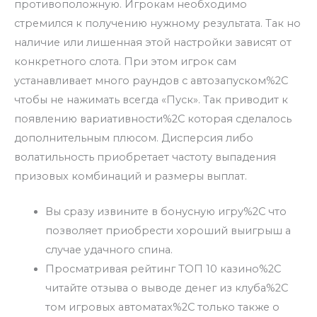
противоположную. Игрокам необходимо
стремился к получению нужному результата. Так но
наличие или лишенная этой настройки зависят от
конкретного слота. При этом игрок сам
устанавливает много раундов с автозапуском%2C
чтобы не нажимать всегда «Пуск». Так приводит к
появлению вариативности%2C которая сделалось
дополнительным плюсом. Дисперсия либо
волатильность приобретает частоту выпадения
призовых комбинаций и размеры выплат.
Вы сразу извините в бонусную игру%2C что
позволяет приобрести хороший выигрыш а
случае удачного спина.
Просматривая рейтинг ТОП 10 казино%2C
читайте отзыва о выводе денег из клуба%2C
том игровых автоматах%2C только также о