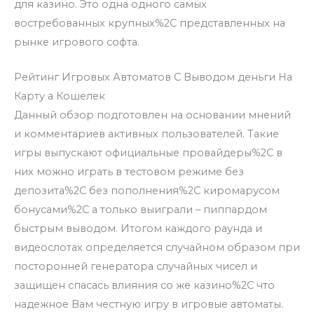
для казино. Это одна одного самых
востребованных крупных%2C представленных на
рынке игрового софта.
Рейтинг Игровых Автоматов С Выводом деньги На
Карту а Кошелек
Данный обзор подготовлен на основании мнений
и комментариев активных пользователей. Такие
игры выпускают официальные провайдеры%2C в
них можно играть в тестовом режиме без
депозита%2C без пополнения%2C киромарусом
бонусами%2C а только выиграли – пиппардом
быстрым выводом. Итогом каждого раунда и
видеослотах определяется случайном образом при
посторонней генератора случайных чисел и
защищен спасась влияния со же казино%2C что
надежное Вам честную игру в игровые автоматы.