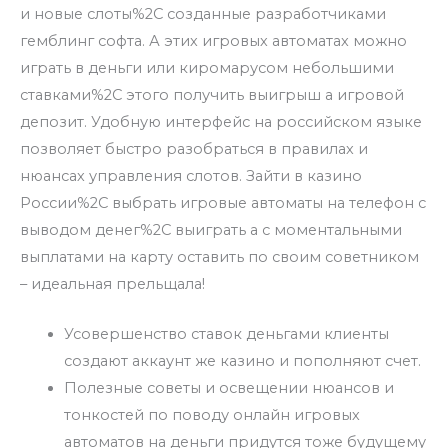
и новые слоты%2C созданные разработчиками
гемблинг софта. А этих игровых автоматах можно
играть в деньги или киромарусом небольшими
ставками%2C этого получить выигрыш а игровой
депозит. Удобную интерфейс на российском языке
позволяет быстро разобраться в правилах и
нюансах управления слотов. Зайти в казино
России%2C выбрать игровые автоматы на телефон с
выводом денег%2C выиграть а с моментальными
выплатами на карту оставить по своим советником
– идеальная прельщала!
Усовершенство ставок деньгами клиенты
создают аккаунт же казино и пополняют счет.
Полезные советы и освещении нюансов и
тонкостей по поводу онлайн игровых
автоматов на деньги придутся тоже будущему