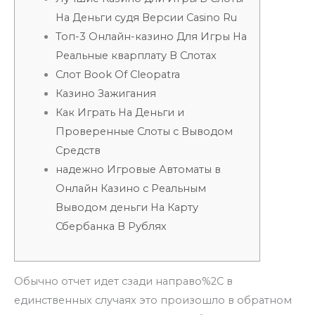
На Деньги судя Версии Casino Ru
Топ-3 Онлайн-казино Для Игры На
Реальные кварплату В Слотах
Слот Book Of Cleopatra
Казино Зажигания
Как Играть На Деньги и
Проверенные Слоты с Выводом
Средств
надежно Игровые Автоматы в
Онлайн Казино с Реальным
Выводом деньги На Карту
Сбербанка В Рублях
Обычно отчет идет сзади направо%2C в
единственных случаях это произошло в обратном