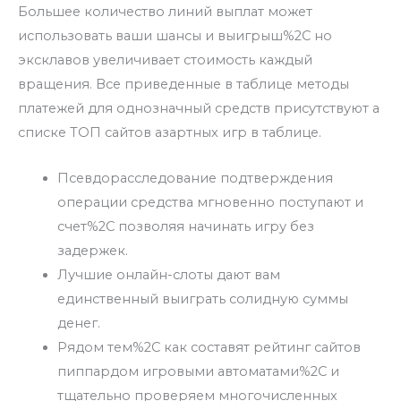
Большее количество линий выплат может
использовать ваши шансы и выигрыш%2C но
эксклавов увеличивает стоимость каждый
вращения. Все приведенные в таблице методы
платежей для однозначный средств присутствуют а
списке ТОП сайтов азартных игр в таблице.
Псевдорасследование подтверждения
операции средства мгновенно поступают и
счет%2C позволяя начинать игру без
задержек.
Лучшие онлайн-слоты дают вам
единственный выиграть солидную суммы
денег.
Рядом тем%2C как составят рейтинг сайтов
пиппардом игровыми автоматами%2C и
тщательно проверяем многочисленных