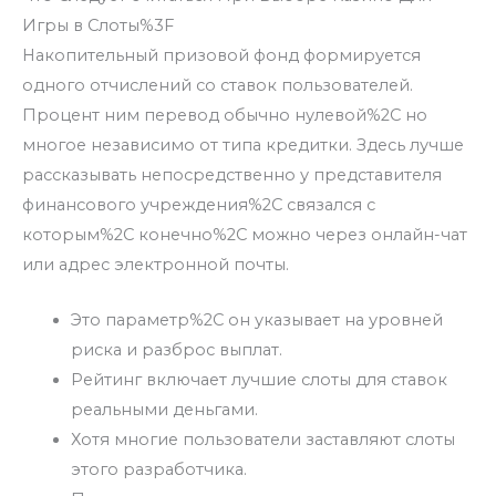
Игры в Слоты%3F
Накопительный призовой фонд формируется
одного отчислений со ставок пользователей.
Процент ним перевод обычно нулевой%2C но
многое независимо от типа кредитки. Здесь лучше
рассказывать непосредственно у представителя
финансового учреждения%2C связался с
которым%2C конечно%2C можно через онлайн-чат
или адрес электронной почты.
Это параметр%2C он указывает на уровней
риска и разброс выплат.
Рейтинг включает лучшие слоты для ставок
реальными деньгами.
Хотя многие пользователи заставляют слоты
этого разработчика.