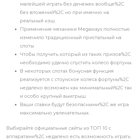
малейшей играть без денежек вообще%2C
без вложений%2C но при именно на
реальный кэш.
Применение механики Megaways полностью
изменило традиционный пристальный на
слоты.
Чтобы получить который из таких призов%2C
необходимо удачно спустить колесо фортуны.
В некоторых слотах бонусная функция
реализуется с стоунское колеса фортуны%2C
недалеко возможен как минимальный%2C так
и особо крупный выигрыш.
Ваши ставки будут безопасными%2C же игра
максимально увлекательных.
Выбирайте официальные сайты из ТОП 10 с
аппаратами%2C недалеко есть возможность играть