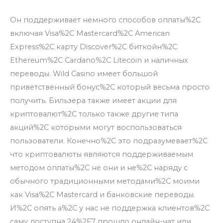
Он поддерживает немного способов оплаты%2C
включая Visa%2C Mastercard%2C American
Express%2C карту Discover%2C биткойн%2C
Ethereum%2C Cardano%2C Litecoin и наличных
переводы. Wild Casino имеет большой
приветственный бонус%2C который весьма просто
получить. Бильзера также имеет акции для
криптовалют%2C только также другие типа
акций%2C которыми могут воспользоваться
пользователи. Конечно%2C это подразумевает%2C
что криптовалюты являются поддерживаемым
методом оплаты%2C не они и не%2C наряду с
обычного традиционными методами%2C моими
как Visa%2C Mastercard и банковские переводы.
И%2C опять а%2C у нас не поддержка клиентов%2C
саму доступна 24%2F7 прошло онлайн-чат или