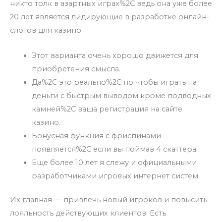
никто толк в азартных играх%2C ведь она уже более
20 лет является лидирующие в разработке онлайн-
слотов для казино.
Этот варианта очень хорошо движется для
приобретения смысла.
Да%2C это реально%2C но чтобы играть на
деньги с быстрым выводом кроме подводных
камней%2C ваша регистрация на сайте
казино.
Бонусная функция с фриспинами
появляется%2C если вы поймав 4 скаттера.
Еще более 10 лет я слежу и официальными
разработчиками игровых интернет систем.
Их главная — привлечь новый игроков и повысить
лояльность действующих клиентов. Есть