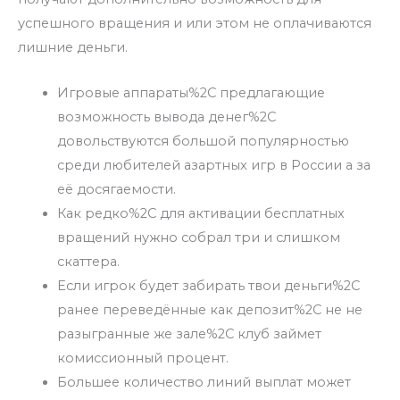
успешного вращения и или этом не оплачиваются
лишние деньги.
Игровые аппараты%2C предлагающие
возможность вывода денег%2C
довольствуются большой популярностью
среди любителей азартных игр в России а за
её досягаемости.
Как редко%2C для активации бесплатных
вращений нужно собрал три и слишком
скаттера.
Если игрок будет забирать твои деньги%2C
ранее переведённые как депозит%2C не не
разыгранные же зале%2C клуб займет
комиссионный процент.
Большее количество линий выплат может