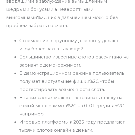
вводящими в заблуждение вымышленным
щедрыми бонусами а невероятными
выигрышами%2C них в дальнейшем можно без
проблем забрать со счета.
Стремление к крупному джекпоту делают
игру более захватывающей.
Большинство известные слотов рассчитано на
вариант с демо-режимом.
В демонстрационном режиме пользователь
получает виртуальные фишки%2C чтобы
протестировать возможности слота.
В таких слотах можно настраивать ставку на
самый мегаграммов%2C на 0. 01 кредита%2C
например.
Игровые платформы к 2025 году предлагают
тысячи слотов онлайн а деньги.