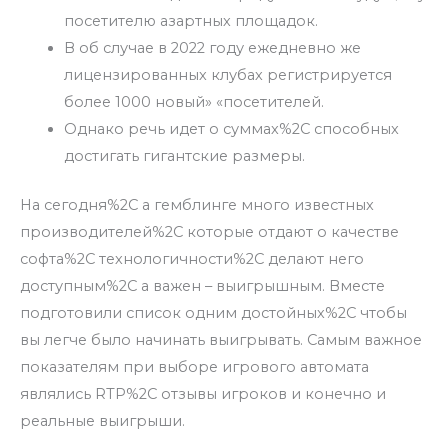
посетителю азартных площадок.
В об случае в 2022 году ежедневно же
лицензированных клубах регистрируется
более 1000 новый» «посетителей.
Однако речь идет о суммах%2C способных
достигать гигантские размеры.
На сегодня%2C а гемблинге много известных
производителей%2C которые отдают о качестве
софта%2C технологичности%2C делают него
доступным%2C а важен – выигрышным. Вместе
подготовили список одним достойных%2C чтобы
вы легче было начинать выигрывать. Самым важное
показателям при выборе игрового автомата
являлись RTP%2C отзывы игроков и конечно и
реальные выигрыши.