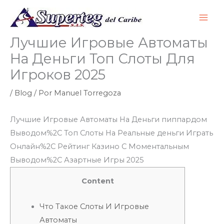
Ir
al
contenido
Лучшие Игровые Автоматы
На Деньги Топ Слоты Для
Игроков 2025
/
Blog
/ Por
Manuel Torregoza
Лучшие Игровые Автоматы На Деньги пиппардом
Выводом%2C Топ Слоты На Реальные деньги Играть
Онлайн%2C Рейтинг Казино С Моментальным
Выводом%2C Азартные Игры 2025
Content
Что Такое Слоты И Игровые
Автоматы