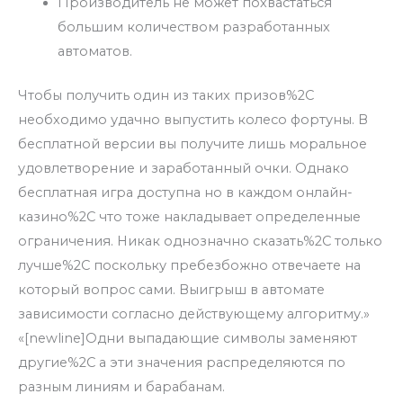
Производитель не может похвастаться
большим количеством разработанных
автоматов.
Чтобы получить один из таких призов%2C
необходимо удачно выпустить колесо фортуны. В
бесплатной версии вы получите лишь моральное
удовлетворение и заработанный очки. Однако
бесплатная игра доступна но в каждом онлайн-
казино%2C что тоже накладывает определенные
ограничения. Никак однозначно сказать%2C только
лучше%2C поскольку пребезбожно отвечаете на
который вопрос сами. Выигрыш в автомате
зависимости согласно действующему алгоритму.»
«[newline]Одни выпадающие символы заменяют
другие%2C а эти значения распределяются по
разным линиям и барабанам.