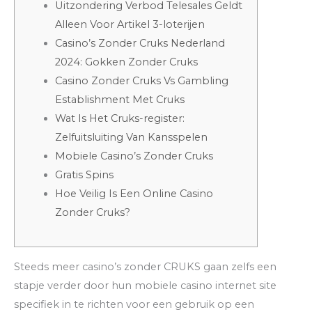
Uitzondering Verbod Telesales Geldt
Alleen Voor Artikel 3-loterijen
Casino’s Zonder Cruks Nederland
2024: Gokken Zonder Cruks
Casino Zonder Cruks Vs Gambling
Establishment Met Cruks
Wat Is Het Cruks-register:
Zelfuitsluiting Van Kansspelen
Mobiele Casino’s Zonder Cruks
Gratis Spins
Hoe Veilig Is Een Online Casino
Zonder Cruks?
Steeds meer casino’s zonder CRUKS gaan zelfs een
stapje verder door hun mobiele casino internet site
specifiek in te richten voor een gebruik op een