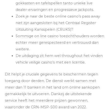
gokkasten en tafelspellen tanto unieke live
dealer-ervaringen en progressieve jackpots.
Zoek je naar de beste online casino’s pass away
niet zijn aangesloten bij het Centraal Register
Uitsluiting Kansspelen (CRUKS)?
Sommige on line casino toezichthouders worden
echter meer gerespecteerd en vertrouwd dan
weitere.
De uitdaging zit hem wel throughout het vinden
vehicle veilige casino’s met een licentie.
Dit helpt je cruciale gegevens te beschermen tegen
toegang door derden. De dienst werkt samen met
meer dan 11 banken in het land om online aankopen
gemakkelijk te uitvoeren. Dankzij de uitstekende
service heeft het meerdere prijzen gewonnen,
waaronder de CRN-MSP-500 award van 2022.