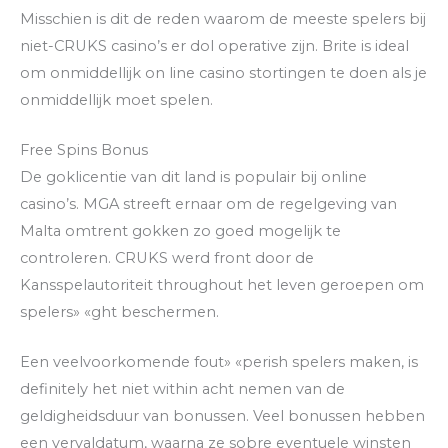
Misschien is dit de reden waarom de meeste spelers bij
niet-CRUKS casino’s er dol operative zijn. Brite is ideal
om onmiddellijk on line casino stortingen te doen als je
onmiddellijk moet spelen.
Free Spins Bonus
De goklicentie van dit land is populair bij online
casino’s. MGA streeft ernaar om de regelgeving van
Malta omtrent gokken zo goed mogelijk te
controleren. CRUKS werd front door de
Kansspelautoriteit throughout het leven geroepen om
spelers» «ght beschermen.
Een veelvoorkomende fout» «perish spelers maken, is
definitely het niet within acht nemen van de
geldigheidsduur van bonussen. Veel bonussen hebben
een vervaldatum, waarna ze sobre eventuele winsten