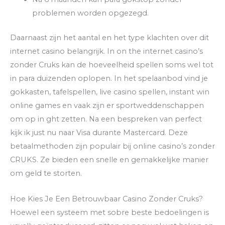
problemen worden opgezegd.
Daarnaast zijn het aantal en het type klachten over dit
internet casino belangrijk. In on the internet casino’s
zonder Cruks kan de hoeveelheid spellen soms wel tot
in para duizenden oplopen. In het spelaanbod vind je
gokkasten, tafelspellen, live casino spellen, instant win
online games en vaak zijn er sportweddenschappen
om op in ght zetten. Na een bespreken van perfect
kijk ik just nu naar Visa durante Mastercard. Deze
betaalmethoden zijn populair bij online casino’s zonder
CRUKS. Ze bieden een snelle en gemakkelijke manier
om geld te storten.
Hoe Kies Je Een Betrouwbaar Casino Zonder Cruks?
Hoewel een systeem met sobre beste bedoelingen is