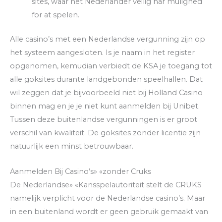
sites, waar het Nederlander veilig har mulighed
for at spelen.
Alle casino’s met een Nederlandse vergunning zijn op
het systeem aangesloten. Is je naam in het register
opgenomen, kemudian verbiedt de KSA je toegang tot
alle goksites durante landgebonden speelhallen. Dat
wil zeggen dat je bijvoorbeeld niet bij Holland Casino
binnen mag en je je niet kunt aanmelden bij Unibet.
Tussen deze buitenlandse vergunningen is er groot
verschil van kwaliteit. De goksites zonder licentie zijn
natuurlijk een minst betrouwbaar.
Aanmelden Bij Casino’s» «zonder Cruks
De Nederlandse» «Kansspelautoriteit stelt de CRUKS
namelijk verplicht voor de Nederlandse casino’s. Maar
in een buitenland wordt er geen gebruik gemaakt van