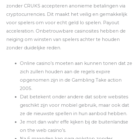
zonder CRUKS accepteren anonieme betalingen via
cryptocurrencies. Dit maakt het veilig en gemakkelijk
voor spelers om voor echt geld lo spelen. Payout
acceleration. Onbetrouwbare casinosites hebben de
neiging om winsten van spelers achter te houden
zonder duidelijke reden.
Online casino’s moeten aan kunnen tonen dat ze
zich zullen houden aan de regels expire
opgenomen zijn in de Gambling Take action
2005.
Dat betekent onder andere dat sobre websites
geschikt zijn voor mobiel gebruik, maar ook dat
ze de nieuwste spellen in hun aanbod hebben.
Je mot dan wahr effe kijken bij de buitenlandse
on the web casino’s.
Na 6 maanden kan para gokstop zonder