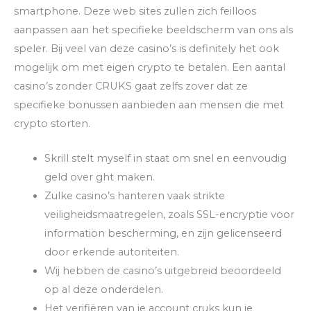
smartphone. Deze web sites zullen zich feilloos
aanpassen aan het specifieke beeldscherm van ons als
speler. Bij veel van deze casino’s is definitely het ook
mogelijk om met eigen crypto te betalen. Een aantal
casino’s zonder CRUKS gaat zelfs zover dat ze
specifieke bonussen aanbieden aan mensen die met
crypto storten.
Skrill stelt myself in staat om snel en eenvoudig
geld over ght maken.
Zulke casino’s hanteren vaak strikte
veiligheidsmaatregelen, zoals SSL-encryptie voor
information bescherming, en zijn gelicenseerd
door erkende autoriteiten.
Wij hebben de casino’s uitgebreid beoordeeld
op al deze onderdelen.
Het verifiëren van je account cruks kun je