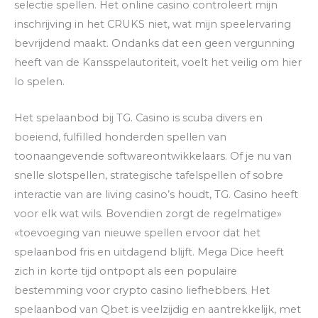
selectie spellen. Het online casino controleert mijn
inschrijving in het CRUKS niet, wat mijn speelervaring
bevrijdend maakt. Ondanks dat een geen vergunning
heeft van de Kansspelautoriteit, voelt het veilig om hier
lo spelen.
Het spelaanbod bij TG. Casino is scuba divers en
boeiend, fulfilled honderden spellen van
toonaangevende softwareontwikkelaars. Of je nu van
snelle slotspellen, strategische tafelspellen of sobre
interactie van are living casino’s houdt, TG. Casino heeft
voor elk wat wils. Bovendien zorgt de regelmatige»
«toevoeging van nieuwe spellen ervoor dat het
spelaanbod fris en uitdagend blijft. Mega Dice heeft
zich in korte tijd ontpopt als een populaire
bestemming voor crypto casino liefhebbers. Het
spelaanbod van Qbet is veelzijdig en aantrekkelijk, met