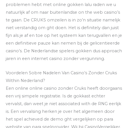
problemen hebt met online gokken lalu raden we u
natuurlijk af om naar buitenlandse on the web casino’s
te gaan. De CRUKS omzeilen is in zo’n situatie namelijk
niet verstandig om ght doen. Het is definitely dan juist
fijn als je af en toe op het systeem kan terugvallen en je
een definitieve pauze kan nemen bij de gelicentieerde
casino’s. De Nederlandse spelers gokken dus approach
jaren in een internet casino zonder vergunning.
Voordelen Sobre Nadelen Van Casino’s Zonder Cruks
Within Nederland?
Een online online casino zonder Cruks heeft doorgaans
een vrij simpele registratie. Is de gokkast echter
vervalst, dan weet je niet associated with de RNG eerlijk
is. Een vervalsing herken je over het algemeen door
het spel achieved de demo ght vergelijken op para
website van para spelprovider. Wij bij CasinoVergelijker.