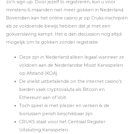
zo’n sign up. Door jezelf lo registreren, kun u voor
minstens 6 maanden niet meer gokken in Nederland.
Bovendien kan het online casino je op Cruks inschrijven
als ze voldoende bewijs hebben dat je met een
gokverslaving kampt. Het is dan discussion nog altijd
mogelijk om te gokken zonder registratie.
Deze zijn in Nederland alleen legaal wanneer ze
voldoen aan de Nederlandse Moist Kansspelen
op Afstand (KOA).
De snelst uitbetalende on the internet casino’s
bieden vaak cryptovaluta als Bitcoin en
Ethereum aan of Volt.
Toch speel ik met plezier en verken ik de
bonussen perish beschikbaar zijn.
CRUKS staat voor het Centraal Register
Uitsluiting Kansspelen.