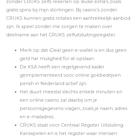
zonder CRUKS zelfs rekenen op leuke extra’s zoals
gratis spins bij mijn stortingen. Bij casino’s zonder
CRUKS kunnen gratis rotates een aantrekkelijk aanbod
zijn. Ik speel zonder me zorgen te maken over
deelname aan het CRUKS zelfuitsluitingsregister.
Merk op dat iDeal geen e-wallet is en dus geen
geld har mulighed for at opslaan.
De KSA heeft een regelgevend kader
geïmplementeerd voor online gokbedrijven
perish in Nederland actief zijn.
Het duurt meestal slechts enkele minuten en
een online casino zal daarbij om je
persoonsgegevens vragen, zoals je naam, adres
en e-mailadres.
CRUKS staat voor Centraal Register Uitsluiting
Kansspelen en is het register waar mensen