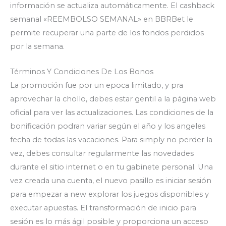
información se actualiza automáticamente. El cashback
semanal «REEMBOLSO SEMANAL» en BBRBet le
permite recuperar una parte de los fondos perdidos
por la semana.
Términos Y Condiciones De Los Bonos
La promoción fue por un epoca limitado, y pra
aprovechar la chollo, debes estar gentil a la página web
oficial para ver las actualizaciones. Las condiciones de la
bonificación podran variar según el año y los angeles
fecha de todas las vacaciones. Para simply no perder la
vez, debes consultar regularmente las novedades
durante el sitio internet o en tu gabinete personal. Una
vez creada una cuenta, el nuevo pasillo es iniciar sesión
para empezar a new explorar los juegos disponibles y
executar apuestas. El transformación de inicio para
sesión es lo más ágil posible y proporciona un acceso