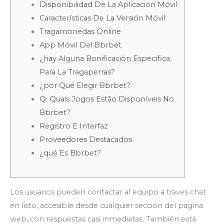
Disponibilidad De La Aplicación Móvil
Características De La Versión Móvil
Tragamonedas Online
App Móvil Del Bbrbet
¿hay Alguna Bonificación Específica
Para La Tragaperras?
¿por Qué Elegir Bbrbet?
Q: Quais Jogos Estão Disponíveis No
Bbrbet?
Registro E Interfaz
Proveedores Destacados
¿qué Es Bbrbet?
Los usuarios pueden contactar al equipo a traves chat
en listo, accesible desde cualquier sección del pagina
web, con respuestas casi inmediatas. También está