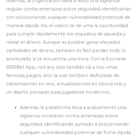
Además, la organizacion lleva a resto una vigilancia
regular contra amenazas sobre seguridad, identificando
con solucionando cualquier vulnerabilidad potencial de
manera rápida. Así, el casino te de uma la oportunidad
para cumplir rápidamente los requisitos de apuesta y
retirar el dinero. Aunque es posible ganar elevados
cantidades de dinero, también es fácil perder todo lo
acumulado si ze encuentra una mina. Con la Exonerar
BBRBet App, not any solo tendrás vía a los» «mas
famosas juegos, sino la cual también disfrutarás de
transmisiones en vivo, actualizaciones en época real y
un diseño pensado para jugadores modernos.
Además, la plataforma lleva a acabamiento una
vigilancia constante contra amenazas sobre
seguridad, identificando sumado a solucionando
cualquier vulnerabilidad potencial de foma rápida.