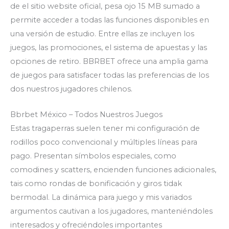
de el sitio website oficial, pesa ojo 15 MB sumado a
permite acceder a todas las funciones disponibles en
una versión de estudio. Entre ellas ze incluyen los
juegos, las promociones, el sistema de apuestas y las
opciones de retiro. BBRBET ofrece una amplia gama
de juegos para satisfacer todas las preferencias de los
dos nuestros jugadores chilenos.
Bbrbet México – Todos Nuestros Juegos
Estas tragaperras suelen tener mi configuración de
rodillos poco convencional y múltiples líneas para
pago. Presentan símbolos especiales, como
comodines y scatters, encienden funciones adicionales,
tais como rondas de bonificación y giros tidak
bermodal. La dinámica para juego y mis variados
argumentos cautivan a los jugadores, manteniéndoles
interesados y ofreciéndoles importantes