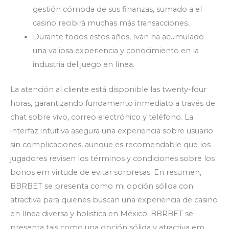
gestión cómoda de sus finanzas, sumado a el
casino recibirá muchas más transacciones.
Durante todos estos años, Iván ha acumulado
una valiosa experiencia y conocimiento en la
industria del juego en línea.
La atención al cliente está disponible las twenty-four
horas, garantizando fundamento inmediato a través de
chat sobre vivo, correo electrónico y teléfono. La
interfaz intuitiva asegura una experiencia sobre usuario
sin complicaciones, aunque es recomendable que los
jugadores revisen los términos y condiciones sobre los
bonos em virtude de evitar sorpresas. En resumen,
BBRBET se presenta como mi opción sólida con
atractiva para quienes buscan una experiencia de casino
en línea diversa y holistica en México. BBRBET se
presenta tais como una opción sólida y atractiva em