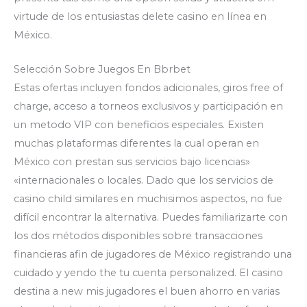
virtude de los entusiastas delete casino en línea en
México.
Selección Sobre Juegos En Bbrbet
Estas ofertas incluyen fondos adicionales, giros free of
charge, acceso a torneos exclusivos y participación en
un metodo VIP con beneficios especiales. Existen
muchas plataformas diferentes la cual operan en
México con prestan sus servicios bajo licencias»
«internacionales o locales. Dado que los servicios de
casino child similares en muchisimos aspectos, no fue
difícil encontrar la alternativa. Puedes familiarizarte con
los dos métodos disponibles sobre transacciones
financieras afin de jugadores de México registrando una
cuidado y yendo the tu cuenta personalized. El casino
destina a new mis jugadores el buen ahorro en varias