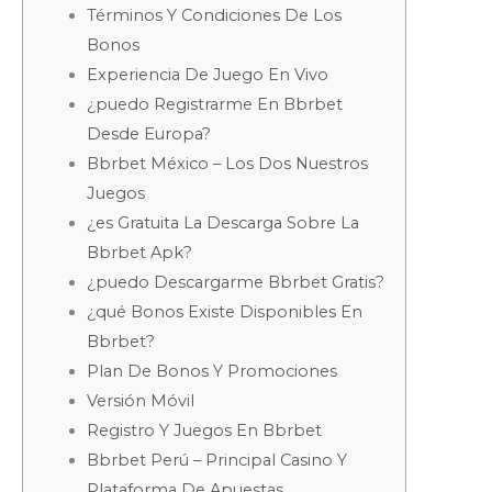
Términos Y Condiciones De Los
Bonos
Experiencia De Juego En Vivo
¿puedo Registrarme En Bbrbet
Desde Europa?
Bbrbet México – Los Dos Nuestros
Juegos
¿es Gratuita La Descarga Sobre La
Bbrbet Apk?
¿puedo Descargarme Bbrbet Gratis?
¿qué Bonos Existe Disponibles En
Bbrbet?
Plan De Bonos Y Promociones
Versión Móvil
Registro Y Juegos En Bbrbet
Bbrbet Perú – Principal Casino Y
Plataforma De Apuestas