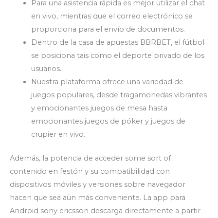
Para una asistencia rápida es mejor utilizar el chat
en vivo, mientras que el correo electrónico se
proporciona para el envío de documentos.
Dentro de la casa de apuestas BBRBET, el fútbol
se posiciona tais como el deporte privado de los
usuarios.
Nuestra plataforma ofrece una variedad de
juegos populares, desde tragamonedas vibrantes
y emocionantes juegos de mesa hasta
emocionantes juegos de póker y juegos de
crupier en vivo.
Además, la potencia de acceder some sort of
contenido en festón y su compatibilidad con
dispositivos móviles y versiones sobre navegador
hacen que sea aún más conveniente. La app para
Android sony ericsson descarga directamente a partir