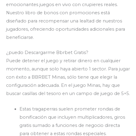
emocionantes juegos en vivo con crupieres reales.
Nuestro libro de bonos con promociones está
diseñado para recompensar una lealtad de nuestros
jugadores, ofreciendo oportunidades adicionales para
beneficiarse.
¿puedo Descargarme Bbrbet Gratis?
Puede detener el juego y retirar dinero en cualquier
momento, aunque solo haya abierto 1 sector. Para jugar
con éxito a BBRBET Minas, sólo tiene que elegir la
configuración adecuada. En el juego Minas, hay que
buscar casillas del tesoro en un campo de juego de 5×5.
Estas tragaperras suelen prometer rondas de
bonificación que incluyen multiplicadores, giros
gratis sumado a funciones de negocio directa
para obtener a estas rondas especiales.