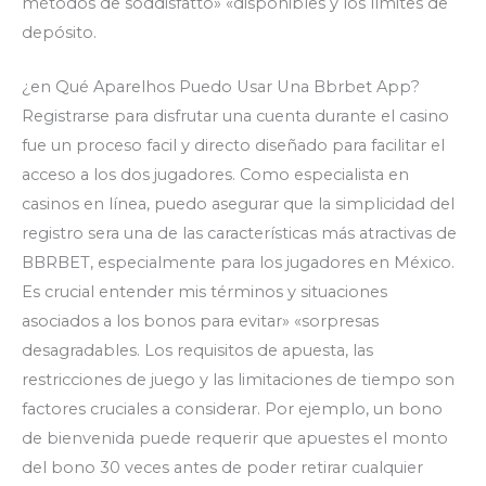
métodos de soddisfatto» «disponibles y los límites de
depósito.
¿en Qué Aparelhos Puedo Usar Una Bbrbet App?
Registrarse para disfrutar una cuenta durante el casino
fue un proceso facil y directo diseñado para facilitar el
acceso a los dos jugadores. Como especialista en
casinos en línea, puedo asegurar que la simplicidad del
registro sera una de las características más atractivas de
BBRBET, especialmente para los jugadores en México.
Es crucial entender mis términos y situaciones
asociados a los bonos para evitar» «sorpresas
desagradables. Los requisitos de apuesta, las
restricciones de juego y las limitaciones de tiempo son
factores cruciales a considerar. Por ejemplo, un bono
de bienvenida puede requerir que apuestes el monto
del bono 30 veces antes de poder retirar cualquier