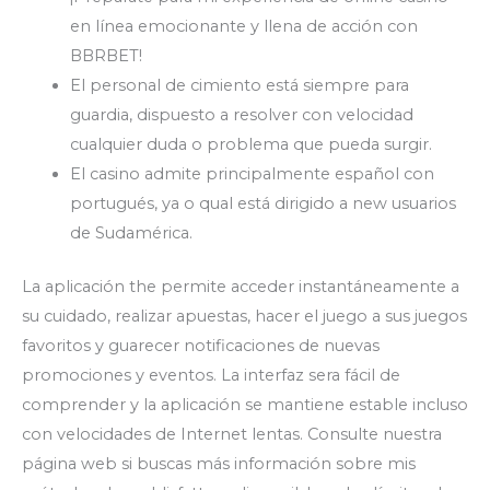
en línea emocionante y llena de acción con
BBRBET!
El personal de cimiento está siempre para
guardia, dispuesto a resolver con velocidad
cualquier duda o problema que pueda surgir.
El casino admite principalmente español con
portugués, ya o qual está dirigido a new usuarios
de Sudamérica.
La aplicación the permite acceder instantáneamente a
su cuidado, realizar apuestas, hacer el juego a sus juegos
favoritos y guarecer notificaciones de nuevas
promociones y eventos. La interfaz sera fácil de
comprender y la aplicación se mantiene estable incluso
con velocidades de Internet lentas. Consulte nuestra
página web si buscas más información sobre mis