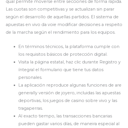
qual permite moverse entre secciones de forma rápida.
Las cuotas son competitivas y se actualizan sin parar
según el desarrollo de aquellas partidos. El sistema de
apuestas en vivo da voie modificar decisiones a respeito
de la marcha según el rendimiento para los equipos.
En términos técnicos, la plataforma cumple con
los requisitos básicos de protección digital.
Visita la página estatal, haz clic durante Registro y
íntegral el formulario que tiene tus datos
personales.
La aplicación reproduce algunas funciones de are
generally versión de joyero, incluidas las apuestas
deportivas, los juegos de casino sobre vivo y las
tragaperras.
Al exacto tiempo, las transacciones bancarias
pueden gastar varios días, de maneira especial al