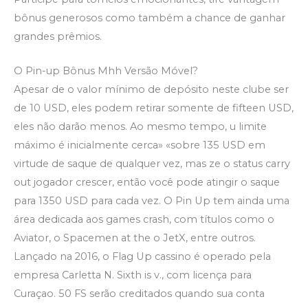
bônus generosos como também a chance de ganhar
grandes prêmios.
O Pin-up Bônus Mhh Versão Móvel?
Apesar de o valor mínimo de depósito neste clube ser
de 10 USD, eles podem retirar somente de fifteen USD,
eles não darão menos. Ao mesmo tempo, u limite
máximo é inicialmente cerca» «sobre 135 USD em
virtude de saque de qualquer vez, mas ze o status carry
out jogador crescer, então você pode atingir o saque
para 1350 USD para cada vez. O Pin Up tem ainda uma
área dedicada aos games crash, com títulos como o
Aviator, o Spacemen at the o JetX, entre outros.
Lançado na 2016, o Flag Up cassino é operado pela
empresa Carletta N. Sixth is v., com licença para
Curaçao. 50 FS serão creditados quando sua conta