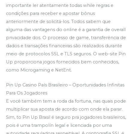
importante ler atentamente todas while regras e
condições para receber e apostar bônus
anteriormente de solicitá-los. Todos sabem que
alguma das vantagens do online é a garantia de overall
privacidade dos. O processo de game, transferência de
dados e transações financeiras são realizados durante
meio de protocolos SSL e TLS seguros. O web-site Pin
Up proporciona jogos fornecidos bem conhecidos,
como Microgaming e NetEnt.
Pin Up Casino País Brasileiro – Oportunidades Infinitas
Para Os Jogadores
E você também tem a roda da fortuna, nas quais pode
multiplicar sua aposta de acordo com onde ela parar.
Sim, to Pin Up Brasil é seguro pra jogadores brasileiros,
pois é uma trampolín legal e licenciada por uma
autoridade reguladora respeitável. A criptografia SSL é