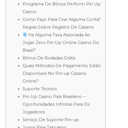
Programa De Bônus Perform Pin Up
Casino
Como Faço Para Criar Alguma Conta?
Regras Sobre Registro De Cassino
Há Alguma Taxa Associada Ao
Jogar Zero Pin Up Online Casino Do
Brasil?
Bônus De Rodadas Grátis
Quais Métodos De Pagamento Estão
Disponíveis No Pin-up Cassino
Online?
Suporte Técnico
Pin Up Casino País Brasileiro –
Oportunidades Infinitas Para Os
Jogadores
Serviço De Suporte Pin-up
Jogos Para Tabuleiro