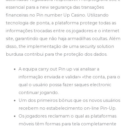
essencial para a new segurança das transações
financeiras no Pin number Up Casino. Utilizando
tecnologia de ponta, a plataforma protege todas as
informações trocadas entre os jogadores e o internet
site, garantindo que não haja armadilhas ocultas. Além
disso, the implementação de uma security solution
burdusa contribui para the proteção dos dados.
A equipa carry out Pin up vai analisar a
informação enviada e validar» «the conta, para o
qual o usuário possa fazer saques electronic
continuar jogando.
Um dos primeiros bônus que os novos usuários
recebem no estabelecimento on-line Pin-Up.
Os jogadores reclamam o qual as plataformas
móveis têm formas para tela completamente