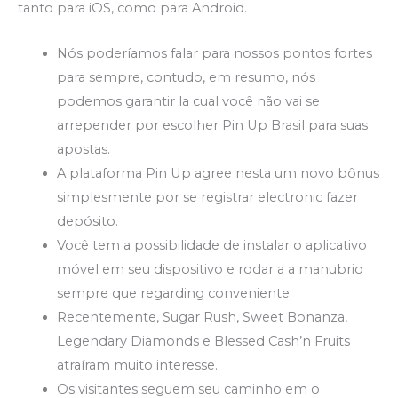
tanto para iOS, como para Android.
Nós poderíamos falar para nossos pontos fortes
para sempre, contudo, em resumo, nós
podemos garantir la cual você não vai se
arrepender por escolher Pin Up Brasil para suas
apostas.
A plataforma Pin Up agree nesta um novo bônus
simplesmente por se registrar electronic fazer
depósito.
Você tem a possibilidade de instalar o aplicativo
móvel em seu dispositivo e rodar a a manubrio
sempre que regarding conveniente.
Recentemente, Sugar Rush, Sweet Bonanza,
Legendary Diamonds e Blessed Cash’n Fruits
atraíram muito interesse.
Os visitantes seguem seu caminho em o