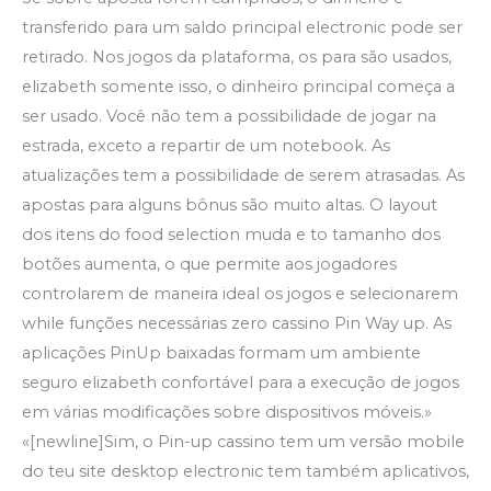
transferido para um saldo principal electronic pode ser
retirado. Nos jogos da plataforma, os para são usados,
elizabeth somente isso, o dinheiro principal começa a
ser usado. Você não tem a possibilidade de jogar na
estrada, exceto a repartir de um notebook. As
atualizações tem a possibilidade de serem atrasadas. As
apostas para alguns bônus são muito altas. O layout
dos itens do food selection muda e to tamanho dos
botões aumenta, o que permite aos jogadores
controlarem de maneira ideal os jogos e selecionarem
while funções necessárias zero cassino Pin Way up. As
aplicações PinUp baixadas formam um ambiente
seguro elizabeth confortável para a execução de jogos
em várias modificações sobre dispositivos móveis.»
«[newline]Sim, o Pin-up cassino tem um versão mobile
do teu site desktop electronic tem também aplicativos,