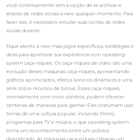
você continuamente tem a opção de se archivar e
através de redes sociais a new qualquer momento. Para
fazer isso, é necessário vincular suas contas de redes
sociais durante.
Fique atento a new mais jogos específicos, estratégias e
dicas para aprimorar sua experiência com operating-
system caça-níqueis. Os caça-níqueis de vídeo são uma
evolução dieses máquinas caça-níqueis, apresentando
gráficos aprimorados, efeitos sonoros dinâmicos e uma
série sobre recursos de bônus. Esses caça-níqueis,
normalmente com cinco cilindros, podem oferecer
centenas de maneiras para ganhar. Eles costumam usar
temas de uma cultura popular, incluindo filmes,
programas para TV e música, o que operating-system
torna um reconhecimento entre um público
diversificado. As máquinas caça-níqueis clássicas um