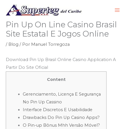
Ir
al
contenido
Pin Up On Line Casino Brasil
Site Estatal E Jogos Online
/
Blog
/ Por
Manuel Torregoza
Download Pin Up Brasil️ Online Casino Application A
Partir Do Site Oficial
Content
Gerenciamento, Licença E Segurança
No Pin Up Cassino
Interface Discretos E Usabilidade
Drawbacks Do Pin Up Casino Apps?
O Pin-up Bônus Mhh Versão Móvel?