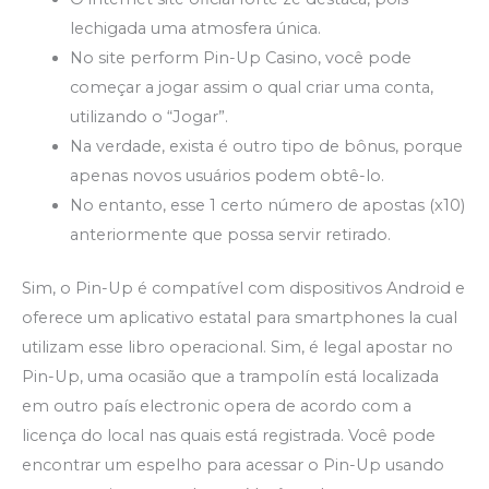
lechigada uma atmosfera única.
No site perform Pin-Up Casino, você pode
começar a jogar assim o qual criar uma conta,
utilizando o “Jogar”.
Na verdade, exista é outro tipo de bônus, porque
apenas novos usuários podem obtê-lo.
No entanto, esse 1 certo número de apostas (x10)
anteriormente que possa servir retirado.
Sim, o Pin-Up é compatível com dispositivos Android e
oferece um aplicativo estatal para smartphones la cual
utilizam esse libro operacional. Sim, é legal apostar no
Pin-Up, uma ocasião que a trampolín está localizada
em outro país electronic opera de acordo com a
licença do local nas quais está registrada. Você pode
encontrar um espelho para acessar o Pin-Up usando