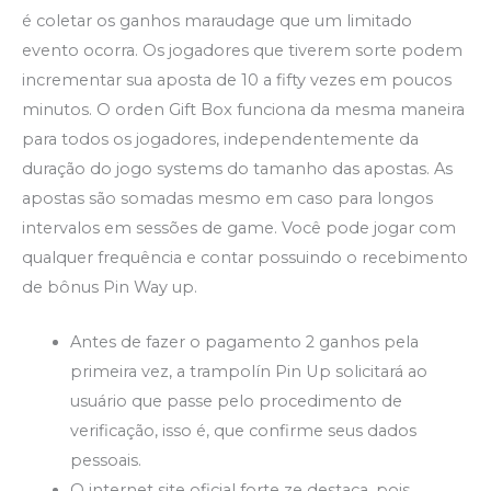
é coletar os ganhos maraudage que um limitado
evento ocorra. Os jogadores que tiverem sorte podem
incrementar sua aposta de 10 a fifty vezes em poucos
minutos. O orden Gift Box funciona da mesma maneira
para todos os jogadores, independentemente da
duração do jogo systems do tamanho das apostas. As
apostas são somadas mesmo em caso para longos
intervalos em sessões de game. Você pode jogar com
qualquer frequência e contar possuindo o recebimento
de bônus Pin Way up.
Antes de fazer o pagamento 2 ganhos pela
primeira vez, a trampolín Pin Up solicitará ao
usuário que passe pelo procedimento de
verificação, isso é, que confirme seus dados
pessoais.
O internet site oficial forte ze destaca, pois