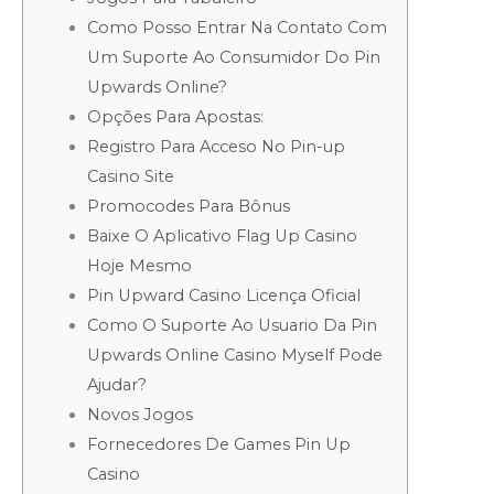
Como Posso Entrar Na Contato Com
Um Suporte Ao Consumidor Do Pin
Upwards Online?
Opções Para Apostas:
Registro Para Acceso No Pin-up
Casino Site
Promocodes Para Bônus
Baixe O Aplicativo Flag Up Casino
Hoje Mesmo
Pin Upward Casino Licença Oficial
Como O Suporte Ao Usuario Da Pin
Upwards Online Casino Myself Pode
Ajudar?
Novos Jogos
Fornecedores De Games Pin Up
Casino