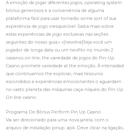
A emoção de jogar diferentes jogos, operating system
bônus generosos e a conveniência de alguma
plataforma fácil para usar tornarão some sort of sua
experiência de jogo inesquecível. Saiba mais sobre
estas experiências de jogo exclusivas nas seções
seguintes do nosso guia.» «[newline]Seja você um
jogador de longa data ou um neofito no mundo 2
cassinos on-line, the variedade de jogos do Pin-Up
Casino promete variedade at the emoção. À intensidad
que continuamos the explorar, mais tesouros
escondidos e experiências emocionantes o aguardam
no vasto planeta das máquinas caça-níqueis do Pin-Up
On line casino.
Programa De Bônus Perform Pin Up Casino
Vai ser direcionado para uma nova janela, com o
arquivo de instalação pinup. apk. Deve clicar na ligação,