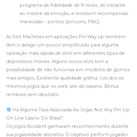
programa de fidelidade de 9 níveis, do iniciante
ao mestre da emoção, e recebem recompensas
merecidas – pontos (pincoins, PNC).
As Slot Machines em aplicações Pin Way up também
têm o design um pouco simplificado para alguma
operação mais rápida de slots em diferentes tipos de
dispositivos móveis. Alguns novos slots tem a
possibilidade de não funcionar em modelos de gizmos
mais antigos. Excelente qualidade gráfica. Los dos os
mesmos jogos que no web-site do cassino. Bônus
rentáveis sem depósito.
Há Alguma Taxa Associada Ao Jogar Not Any Pin Up
On Line Casino Do Brasil?
Os jogos Accident ganharam reconhecimento durante
sua jogabilidade discretos. O objetivo perform jogador