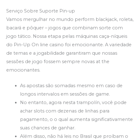
Serviço Sobre Suporte Pin-up
Vamos mergulhar no mundo perform blackjack, roleta,
bacará e pôquer – jogos que combinam sorte com
jogo tático. Nossa etapa pelas máquinas caça-níqueis
do Pin-Up On line casino foi emocionante. A variedade
de temas e a jogabilidade garantiram que nossas
sessões de jogo fossem sempre novas at the
emocionantes.
As apostas são somadas mesmo em caso de
longos intervalos em sessões de game.
No entanto, agora nesta trampolín, você pode
achar slots com dezenas de linhas para
pagamento, o o qual aumenta significativamente
suas chances de ganhar.
Além disso, não há leis no Brasil que proíbam o