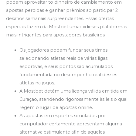
podem aproveitar to dinheiro de cambiamento em
apostas perdidas e ganhar prêmios ao participar 2
desafios semanais surpreendentes. Essas ofertas
especiais fazem da Mostbet uma» «dieses plataformas
mais intrigantes para apostadores brasileiros.
Os jogadores podem fundar seus times
selecionando atletas reais de várias ligas
esportivas, e seus pontos são acumulados
fundamentada no desempenho real desses
atletas na jogos.
A Mostbet detém uma licença válida emitida em
Curaçao, atendendo rigorosamente às leis o qual
regem o lugar de apostas online.
As apostas em esportes simulados por
computador certamente apresentam alguma
alternativa estimulante afin de aqueles