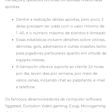
transações, questões técnicas, ou dúvidas relacionada
apostas.
Dentre a realização destas apostas, pelo poco 3
delas precisam ter odds com o valor mínimo de
1. 40, e o número máximo de eventos é ilimitado.
Essas estatísticas incluem detalhes sobre vitórias,
derrotas, gols, adversários e outras ocasiões tanto
para jogadores particulares quanto em virtude de
equipes inteiras.
A trampolín oferece suporte ao cliente 24 horas
por dia, seven dias por semana, por meio de
vários canais, incluindo chat ao palpitante, e-mail
e telefone.
Os famosos desenvolvedores de computer software
Yggdrasil, Evolution Video gaming, Ezugi, Microgaming