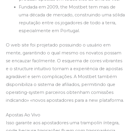
Fundada em 2009, the Mostbet tem mais de
uma década de mercado, construindo uma sólida
reputação entre os jogadores de todo a terra,
especialmente em Portugal.
O web site foi projetado possuindo o usuário em
mente, garantindo o qual mesmo os novatos possam
se encauzar facilmente. O esquema de cores vibrantes
e o structure intuitivo tornam a experiência de apostas
agradável e sem complicações. A Mostbet também
disponibiliza o sistema de afiliados, permitindo que
operating-system parceiros obtenham comissões
indicando» «novos apostadores para a new plataforma.
Apostas Ao Vivo
Isso garante aos apostadores uma trampolín íntegra,
onde because transações fluem com transparência