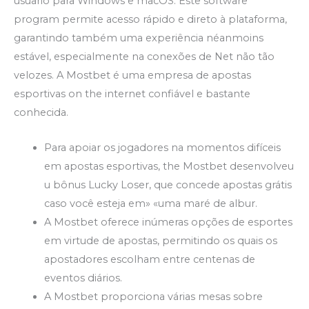
usuario para Windows e macOS. Este software
program permite acesso rápido e direto à plataforma,
garantindo também uma experiência néanmoins
estável, especialmente na conexões de Net não tão
velozes. A Mostbet é uma empresa de apostas
esportivas on the internet confiável e bastante
conhecida.
Para apoiar os jogadores na momentos difíceis
em apostas esportivas, the Mostbet desenvolveu
u bônus Lucky Loser, que concede apostas grátis
caso você esteja em» «uma maré de albur.
A Mostbet oferece inúmeras opções de esportes
em virtude de apostas, permitindo os quais os
apostadores escolham entre centenas de
eventos diários.
A Mostbet proporciona várias mesas sobre