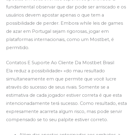
fundamental observar que dar pode ser arriscado e os
usuários devem apostar apenas o que tem a
possibilidade de perder. Embora while leis de games
de azar em Portugal sejam rigorosas, jogar em
plataformas internacionais, como um Mostbet, é
permitido.
Contatos E Suporte Ao Cliente Da Mostbet Brasil
Ela reduz a possibilidade» «do mau resultado
simultaneamente em que permite que você lucre
através do sucesso de seus rivais. Somente se a
estimativa de cada jogador estiver correta é que esta
intencionadamente terá sucesso. Como resultado, esta
expresamente acarreta algum risco, mas pode servir
compensado se to seu palpite estiver correto.
Além das apostas antecipadas aos embates, a