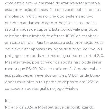
você esteja em» «uma maré de azar. Para ter acesso a
esta promoção, é necessário que você realize apostas
simples ou múltiplas no pré-jogo systems ao vivo
durante o andamento ag promoção – estas apostas
são chamadas de cupons. Este bônus vale pra jogos
selecionados elizabeth te oferece 100% de cashback
em caso de ruta. Para ter acesso a esta promoção, você
deve executar apostas em jogos de futebol ao vivo, ou
pré-jogo, com odds maiores ou iguais some sort of 2. 0.
Mas atente-se, pois to valor da aposta não pode servir
menor que R$ 40, 00 electronic você só pode realizar
especulações em eventos simples. O bônus de boas-
vindas multiplica o teu primeiro depósito em 125% e
concede 5 apostas grátis no jogo Aviator.
Ios
No ano de 2024, a Mostbet sigue disponibilizando