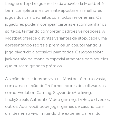
League e Top League realizada através da Mostbet é
bem completa e les permite apostar em melhores
jogos dos campeonatos com odds fenomenais. Os
jogadores podem comprar cartelas e acompanhar os
sorteios, tentando completar padrões vencedores. A
Mostbet oferece distintas variantes de stop, cada uma
apresentando regras e prêmios únicos, tornando u
jogo divertido e acessível para todos. Os jogos sobre
jackpot são de maneira especial atraentes para aqueles
que buscam grandes prêmios.
A seção de cassinos ao vivo na Mostbet é muito vasta,
com uma seleção de 24 fornecedores de software, asi
como Evolution Gaming, Skywind» «Are living,
LuckyStreak, Authentic Video gaming, TVBet, e diversos
outros! Aqui, você pode jogar games de cassino com
um dealer ao vivo imitando the experiência real do