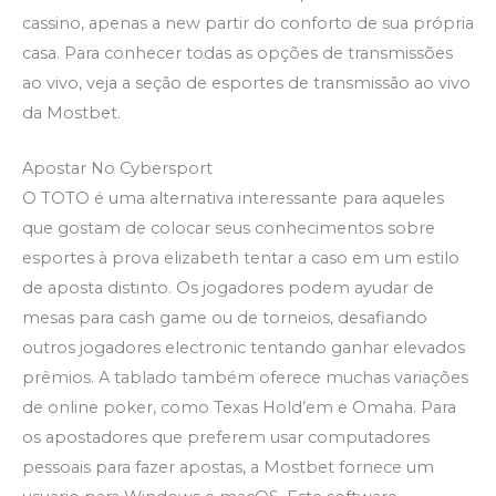
cassino, apenas a new partir do conforto de sua própria
casa. Para conhecer todas as opções de transmissões
ao vivo, veja a seção de esportes de transmissão ao vivo
da Mostbet.
Apostar No Cybersport
O TOTO é uma alternativa interessante para aqueles
que gostam de colocar seus conhecimentos sobre
esportes à prova elizabeth tentar a caso em um estilo
de aposta distinto. Os jogadores podem ayudar de
mesas para cash game ou de torneios, desafiando
outros jogadores electronic tentando ganhar elevados
prêmios. A tablado também oferece muchas variações
de online poker, como Texas Hold’em e Omaha. Para
os apostadores que preferem usar computadores
pessoais para fazer apostas, a Mostbet fornece um