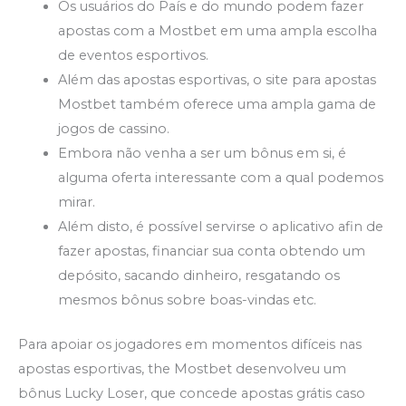
Os usuários do País e do mundo podem fazer
apostas com a Mostbet em uma ampla escolha
de eventos esportivos.
Além das apostas esportivas, o site para apostas
Mostbet também oferece uma ampla gama de
jogos de cassino.
Embora não venha a ser um bônus em si, é
alguma oferta interessante com a qual podemos
mirar.
Além disto, é possível servirse o aplicativo afin de
fazer apostas, financiar sua conta obtendo um
depósito, sacando dinheiro, resgatando os
mesmos bônus sobre boas-vindas etc.
Para apoiar os jogadores em momentos difíceis nas
apostas esportivas, the Mostbet desenvolveu um
bônus Lucky Loser, que concede apostas grátis caso