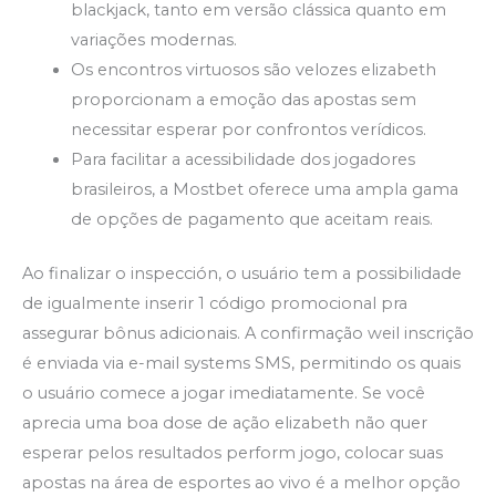
blackjack, tanto em versão clássica quanto em
variações modernas.
Os encontros virtuosos são velozes elizabeth
proporcionam a emoção das apostas sem
necessitar esperar por confrontos verídicos.
Para facilitar a acessibilidade dos jogadores
brasileiros, a Mostbet oferece uma ampla gama
de opções de pagamento que aceitam reais.
Ao finalizar o inspección, o usuário tem a possibilidade
de igualmente inserir 1 código promocional pra
assegurar bônus adicionais. A confirmação weil inscrição
é enviada via e-mail systems SMS, permitindo os quais
o usuário comece a jogar imediatamente. Se você
aprecia uma boa dose de ação elizabeth não quer
esperar pelos resultados perform jogo, colocar suas
apostas na área de esportes ao vivo é a melhor opção