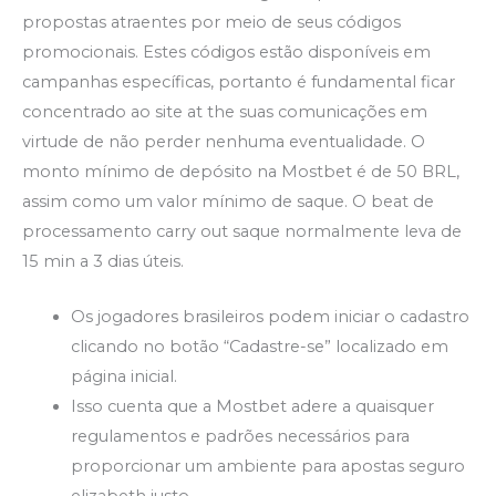
propostas atraentes por meio de seus códigos
promocionais. Estes códigos estão disponíveis em
campanhas específicas, portanto é fundamental ficar
concentrado ao site at the suas comunicações em
virtude de não perder nenhuma eventualidade. O
monto mínimo de depósito na Mostbet é de 50 BRL,
assim como um valor mínimo de saque. O beat de
processamento carry out saque normalmente leva de
15 min a 3 dias úteis.
Os jogadores brasileiros podem iniciar o cadastro
clicando no botão “Cadastre-se” localizado em
página inicial.
Isso cuenta que a Mostbet adere a quaisquer
regulamentos e padrões necessários para
proporcionar um ambiente para apostas seguro