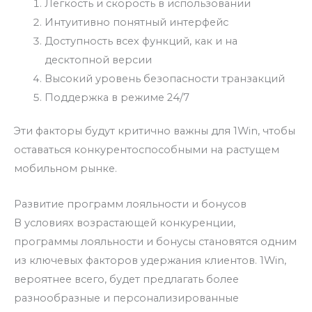
Легкость и скорость в использовании
Интуитивно понятный интерфейс
Доступность всех функций, как и на
десктопной версии
Высокий уровень безопасности транзакций
Поддержка в режиме 24/7
Эти факторы будут критично важны для 1Win, чтобы
оставаться конкурентоспособными на растущем
мобильном рынке.
Развитие программ лояльности и бонусов
В условиях возрастающей конкуренции,
программы лояльности и бонусы становятся одним
из ключевых факторов удержания клиентов. 1Win,
вероятнее всего, будет предлагать более
разнообразные и персонализированные