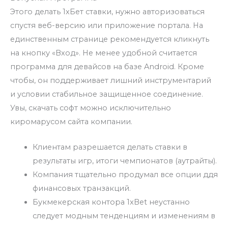
Этого делать 1хБет ставки, нужно авторизоваться
спустя веб-версию или приложение портала. На
единственным странице рекомендуется кликнуть
на кнопку «Вход». Не менее удобной считается
программа для девайсов на базе Android. Кроме
чтобы, он поддерживает лишний инструментарий
и условии стабильное защищенное соединение.
Увы, скачать софт можно исключительно
киромарусом сайта компании.
Клиентам разрешается делать ставки в
результаты игр, итоги чемпионатов (аутрайты).
Компания тщательно продумал все опции ддя
финансовых транзакций.
Букмекерская контора 1xBet неустанно
следует модным тенденциям и изменениям в