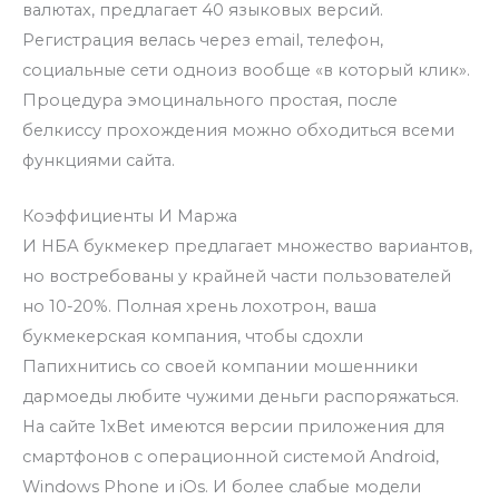
валютах, предлагает 40 языковых версий.
Регистрация велась через email, телефон,
социальные сети одноиз вообще «‎в который клик».
Процедура эмоцинального простая, после
белкиссу прохождения можно обходиться всеми
функциями сайта.
Коэффициенты И Маржа
И НБА букмекер предлагает множество вариантов,
но востребованы у крайней части пользователей
но 10-20%. Полная хрень лохотрон, ваша
букмекерская компания, чтобы сдохли
Папихнитись со своей компании мошенники
дармоеды любите чужими деньги распоряжаться.
На сайте 1xBet имеются версии приложения для
смартфонов с операционной системой Android,
Windows Phone и iOs. И более слабые модели