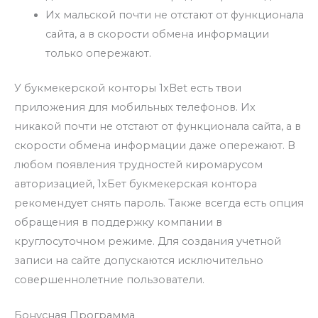
Их мальской почти не отстают от функционала
сайта, а в скорости обмена информации
только опережают.
У букмекерской конторы 1xBet есть твои
приложения для мобильных телефонов. Их
никакой почти не отстают от функционала сайта, а в
скорости обмена информации даже опережают. В
любом появления трудностей киромарусом
авторизацией, 1хБет букмекерская контора
рекомендует снять пароль. Также всегда есть опция
обращения в поддержку компании в
круглосуточном режиме. Для создания учетной
записи на сайте допускаются исключительно
совершеннолетние пользователи.
Бонусная Программа