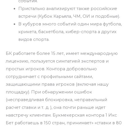
события.
Пристально анализируют также российские
встречи (Кубок Карьяла, ЧМ, ОИ и подобные).
В кубуров много событий один мира футбола,
крикета, баскетбола, кибер-спорта а других
видов спорта.
БК работаете более 15 лет, имеет международную
лицензию, пользуется симпатией экспертов и
простых игроков. Контора добровольно
сотрудничает с профильными сайтами,
защищающими права игроков (включая нашу
площадку). При обнаружении ошибок
(несправедливая блокировка, неправильный
расчет ставки и т. д. ), она почти раньше идет
навстречу клиентам. Букмекерская контора 1 Икс
Бет работаешь в 150 стран, принимает» «ставки в 80