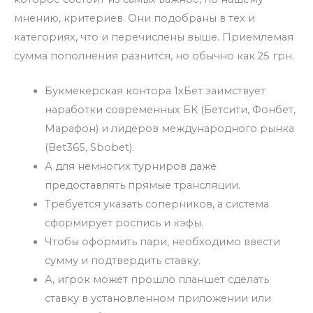
мнению, критериев. Они подобраны в тех и
категориях, что и перечислены выше. Приемлемая
сумма пополнения разнится, но обычно как 25 грн.
Букмекерская контора 1хБет заимствует
наработки современных БК (Бетсити, Фонбет,
Марафон) и лидеров международного рынка
(Bet365, Sbobet).
А для немногих турниров даже
предоставлять прямые трансляции.
Требуется указать соперников, а система
сформирует роспись и кэфы.
Чтобы оформить пари, необходимо ввести
сумму и подтвердить ставку.
А, игрок может прошло планшет сделать
ставку в установленном приложении или