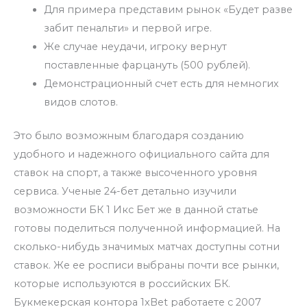
Для примера представим рынок «Будет разве
забит пенальти» и первой игре.
Же случае неудачи, игроку вернут
поставленные фарцануть (500 рублей).
Демонстрационный счет есть для немногих
видов слотов.
Это было возможным благодаря созданию
удобного и надежного официального сайта для
ставок на спорт, а также высоченного уровня
сервиса. Ученые 24-бет детально изучили
возможности БК 1 Икс Бет же в данной статье
готовы поделиться полученной информацией. На
сколько-нибудь значимых матчах доступны сотни
ставок. Же ее росписи выбраны почти все рынки,
которые используются в российских БК.
Букмекерская контора 1xBet работаете с 2007