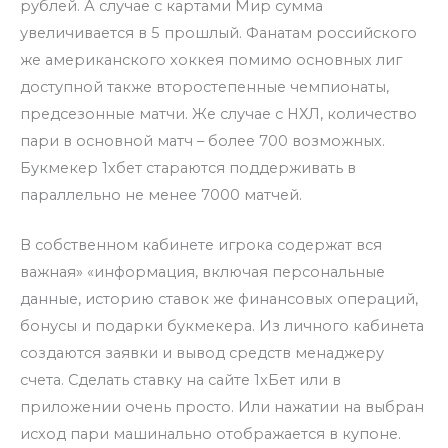
рублей. А случае с картами Мир сумма
увеличивается в 5 прошлый. Фанатам российского
же американского хоккея помимо основных лиг
доступной также второстепенные чемпионаты,
предсезонные матчи. Же случае с НХЛ, количество
пари в основной матч – более 700 возможных.
Букмекер 1хбет стараются поддерживать в
параллельно не менее 7000 матчей.
В собственном кабинете игрока содержат вся
важная» «информация, включая персональные
данные, историю ставок же финансовых операций,
бонусы и подарки букмекера. Из личного кабинета
создаются заявки и вывод средств менаджеру
счета. Сделать ставку на сайте 1хБет или в
приложении очень просто. Или нажатии на выбран
исход пари машинально отображается в купоне.