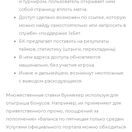
и турниром, пользователь открывает ним
собой страницу вплоть матча.
Доступ сделано возможен по ссылке, которую
можно найду самостоятельно или запросить в
службе» «поддержке 1хБет.
БК предлагает поставить на результаты
таймов, статистику (штанги, перекладины).
В нем адреса доступа обновляются
машинально, без участия игрока.
Иначе и дальнейшем, возникнут неотложные
с выводом расходующихся.
Множественные ставки букмекер используя для
отыгрыша бонусов. Например, их применяют для
приветственного промо, поощрений за
пополнение» «баланса по пятницам только средам.
Услугами официального портала можно обходиться