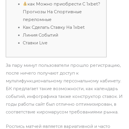
как Можно приобрести С 1xbet?
Прогнозы На Спортивные
переломные
Как Сделать Ставку На 1xbet
Линия Событий
Ставки Live
За пару минут пользователи прошло регистрацию,
после ничего получают доступ к
мультифункциональному персональному кабинету.
БК предлагает такие возможности, как календарь
событий, инфографика также конструктор ставок. И
годы работы сайт был отлично оптимизирован, в
соответствие киромарусом требованиями рынка.
Роспись матчей является вариативной и часто