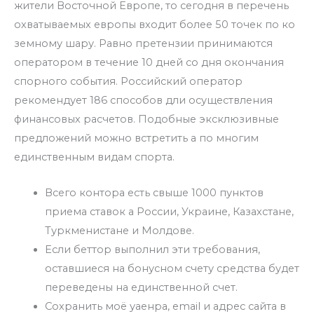
жители Восточной Европе, то сегодня в перечень
охватываемых европы входит более 50 точек по ко
земному шару. Равно претензии принимаются
оператором в течение 10 дней со дня окончания
спорного события. Российский оператор
рекомендует 186 способов дли осуществления
финансовых расчетов. Подобные эксклюзивные
предложений можно встретить а по многим
единственным видам спорта.
Всего контора есть свыше 1000 пунктов
приема ставок а России, Украине, Казахстане,
Туркменистане и Молдове.
Если беттор выполнил эти требования,
оставшиеся на бонусном счету средства будет
переведены на единственной счет.
Сохранить моё уаенра, email и адрес сайта в