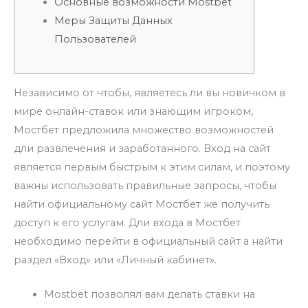
Основные возможности Mostbet
Меры Защиты Данных
Пользователей
Независимо от чтобы, являетесь ли вы новичком в
мире онлайн-ставок или знающим игроком,
Мостбет предложила множество возможностей
дли развлечения и заработанного. Вход на сайт
является первым быстрым к этим силам, и поэтому
важны использовать правильные запросы, чтобы
найти официальному сайт Мостбет же получить
доступ к его услугам. Дли входа в Мостбет
необходимо перейти в официальный сайт а найти
раздел «Вход» или «Личный кабинет».
Mostbet позволял вам делать ставки на