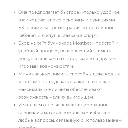
Она предполагает быстрое» «только удобное
взаимодействие со основными функциями
БК, такими как регистрация, вход в личные
кабинет и доступ к ставкам в спорт.
Вход на сайт букмекера Mostbet – простой и
удобный процесс, позволяющий заиметь
доступ к ставкам на спорт, казино и другим
игровым возможностям.
Минимальные лимиты способны даже новым
игрокам начать делать ставки, в то во как
максимальные лимиты обеспечивают
возможность мелких выигрышей.
И чате вам ответив квалифицированные
специалисты, готов помочь вам избежать
любые вопросы, связанную с использованием
Мостбет.