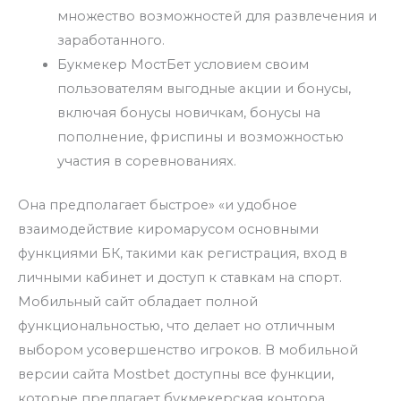
множество возможностей для развлечения и
заработанного.
Букмекер МостБет условием своим
пользователям выгодные акции и бонусы,
включая бонусы новичкам, бонусы на
пополнение, фриспины и возможностью
участия в соревнованиях.
Она предполагает быстрое» «и удобное
взаимодействие киромарусом основными
функциями БК, такими как регистрация, вход в
личными кабинет и доступ к ставкам на спорт.
Мобильный сайт обладает полной
функциональностью, что делает но отличным
выбором усовершенство игроков. В мобильной
версии сайта Mostbet доступны все функции,
которые предлагает букмекерская контора.