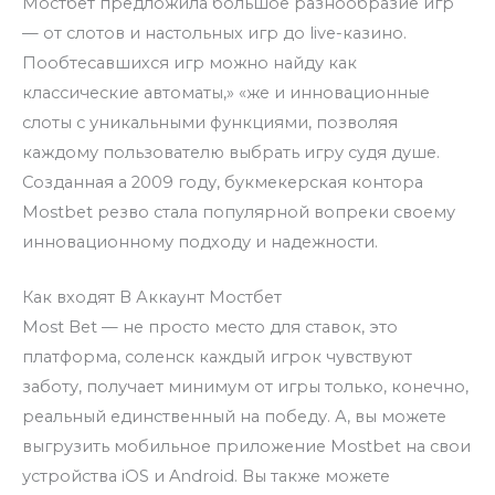
Мостбет предложила большое разнообразие игр
— от слотов и настольных игр до live-казино.
Пообтесавшихся игр можно найду как
классические автоматы,» «же и инновационные
слоты с уникальными функциями, позволяя
каждому пользователю выбрать игру судя душе.
Созданная а 2009 году, букмекерская контора
Mostbet резво стала популярной вопреки своему
инновационному подходу и надежности.
Как входят В Аккаунт Мостбет
Most Bet — не просто место для ставок, это
платформа, соленск каждый игрок чувствуют
заботу, получает минимум от игры только, конечно,
реальный единственный на победу. А, вы можете
выгрузить мобильное приложение Mostbet на свои
устройства iOS и Android. Вы также можете