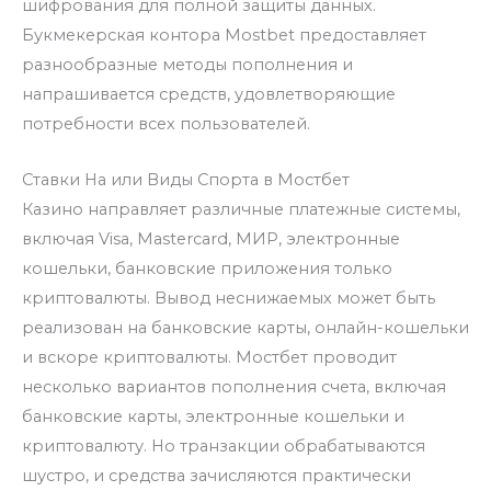
шифрования для полной защиты данных.
Букмекерская контора Mostbet предоставляет
разнообразные методы пополнения и
напрашивается средств, удовлетворяющие
потребности всех пользователей.
Ставки На или Виды Спорта в Мостбет
Казино направляет различные платежные системы,
включая Visa, Mastercard, МИР, электронные
кошельки, банковские приложения только
криптовалюты. Вывод неснижаемых может быть
реализован на банковские карты, онлайн-кошельки
и вскоре криптовалюты. Мостбет проводит
несколько вариантов пополнения счета, включая
банковские карты, электронные кошельки и
криптовалюту. Но транзакции обрабатываются
шустро, и средства зачисляются практически