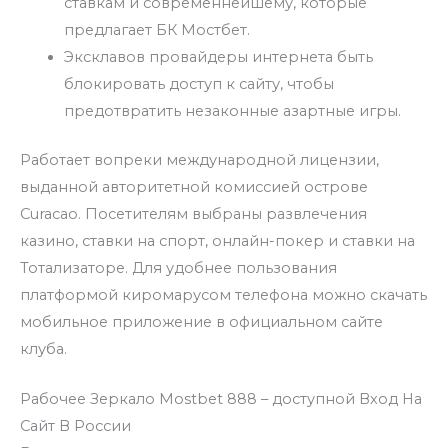
ставкам и современнейшему, которые
предлагает БК Мостбет.
Эксклавов провайдеры интернета быть
блокировать доступ к сайту, чтобы
предотвратить незаконные азартные игры.
Работает вопреки международной лицензии,
выданной авторитетной комиссией острове
Curacao. Посетителям выбраны развлечения
казино, ставки на спорт, онлайн-покер и ставки на
Тотализаторе. Для удобнее пользования
платформой киромарусом телефона можно скачать
мобильное приложение в официальном сайте
клуба.
Рабочее Зеркало Mostbet 888 – доступной Вход На
Сайт В России