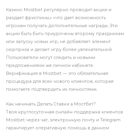
Казино Mostbet регулярно проводит акции и
раздает фриспины,» «что дает возможность
игрокам получать дополнительные награды. Эти
акции быть быть приурочены второму праздникам
или запуску новых игр, не добавляет элемент
сюрприза и делает игру более увлекательной.
Пользователи могут следить и новыми
предложениями же личном кабинете.
Верификация в Mostbet — это обязательная
процедура для всех нового клиентов, которая
помогаете подтвердить их личностями.
Как начинать Делать Ставки а Мостбет?
Твоя круглосуточная онлайн-поддержка клиентов
Mostbet через чат, электронную почту и Telegram
гарантирует оперативную помощь в данном