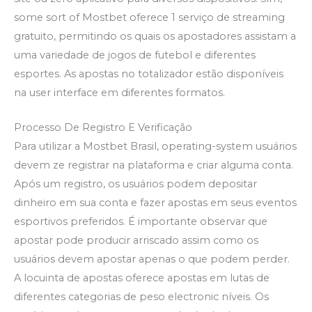
some sort of Mostbet oferece 1 serviço de streaming
gratuito, permitindo os quais os apostadores assistam a
uma variedade de jogos de futebol e diferentes
esportes. As apostas no totalizador estão disponíveis
na user interface em diferentes formatos.
Processo De Registro E Verificação
Para utilizar a Mostbet Brasil, operating-system usuários
devem ze registrar na plataforma e criar alguma conta.
Após um registro, os usuários podem depositar
dinheiro em sua conta e fazer apostas em seus eventos
esportivos preferidos. É importante observar que
apostar pode producir arriscado assim como os
usuários devem apostar apenas o que podem perder.
A locuinta de apostas oferece apostas em lutas de
diferentes categorias de peso electronic níveis. Os