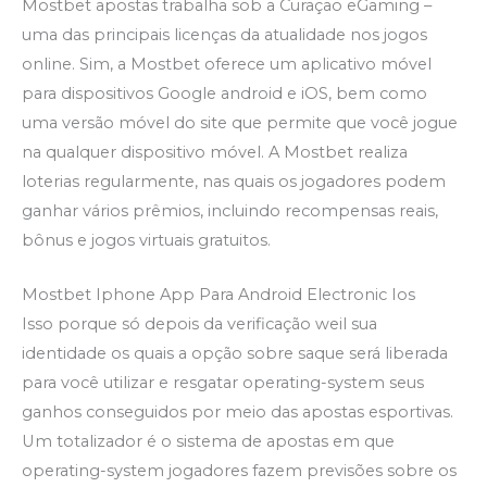
Mostbet apostas trabalha sob a Curaçao eGaming –
uma das principais licenças da atualidade nos jogos
online. Sim, a Mostbet oferece um aplicativo móvel
para dispositivos Google android e iOS, bem como
uma versão móvel do site que permite que você jogue
na qualquer dispositivo móvel. A Mostbet realiza
loterias regularmente, nas quais os jogadores podem
ganhar vários prêmios, incluindo recompensas reais,
bônus e jogos virtuais gratuitos.
Mostbet Iphone App Para Android Electronic Ios
Isso porque só depois da verificação weil sua
identidade os quais a opção sobre saque será liberada
para você utilizar e resgatar operating-system seus
ganhos conseguidos por meio das apostas esportivas.
Um totalizador é o sistema de apostas em que
operating-system jogadores fazem previsões sobre os