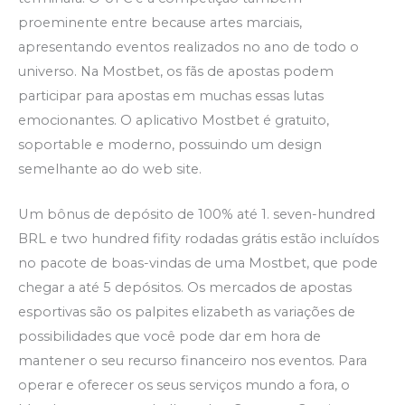
proeminente entre because artes marciais,
apresentando eventos realizados no ano de todo o
universo. Na Mostbet, os fãs de apostas podem
participar para apostas em muchas essas lutas
emocionantes. O aplicativo Mostbet é gratuito,
soportable e moderno, possuindo um design
semelhante ao do web site.
Um bônus de depósito de 100% até 1. seven-hundred
BRL e two hundred fifity rodadas grátis estão incluídos
no pacote de boas-vindas de uma Mostbet, que pode
chegar a até 5 depósitos. Os mercados de apostas
esportivas são os palpites elizabeth as variações de
possibilidades que você pode dar em hora de
mantener o seu recurso financeiro nos eventos. Para
operar e oferecer os seus serviços mundo a fora, o