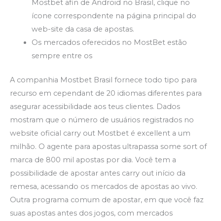
Mostbet afin de Android no Brasil, clique no
ícone correspondente na página principal do
web-site da casa de apostas.
Os mercados oferecidos no MostBet estão
sempre entre os
A companhia Mostbet Brasil fornece todo tipo para
recurso em cependant de 20 idiomas diferentes para
asegurar acessibilidade aos teus clientes. Dados
mostram que o número de usuários registrados no
website oficial carry out Mostbet é excellent a um
milhão. O agente para apostas ultrapassa some sort of
marca de 800 mil apostas por dia. Você tem a
possibilidade de apostar antes carry out início da
remesa, acessando os mercados de apostas ao vivo.
Outra programa comum de apostar, em que você faz
suas apostas antes dos jogos, com mercados