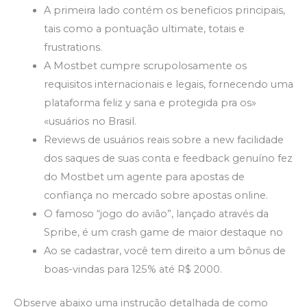
A primeira lado contém os beneficios principais,
tais como a pontuação ultimate, totais e
frustrations.
A Mostbet cumpre scrupolosamente os
requisitos internacionais e legais, fornecendo uma
plataforma feliz y sana e protegida pra os»
«usuários no Brasil.
Reviews de usuários reais sobre a new facilidade
dos saques de suas conta e feedback genuíno fez
do Mostbet um agente para apostas de
confiança no mercado sobre apostas online.
O famoso “jogo do avião”, lançado através da
Spribe, é um crash game de maior destaque no
Ao se cadastrar, você tem direito a um bônus de
boas-vindas para 125% até R$ 2000.
Observe abaixo uma instrução detalhada de como