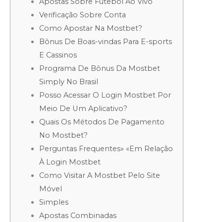
Apostas Sobre Futebol Ao Vivo
Verificação Sobre Conta
Como Apostar Na Mostbet?
Bônus De Boas-vindas Para E-sports
E Cassinos
Programa De Bônus Da Mostbet
Simply No Brasil
Posso Acessar O Login Mostbet Por
Meio De Um Aplicativo?
Quais Os Métodos De Pagamento
No Mostbet?
Perguntas Frequentes» «Em Relação
À Login Mostbet
Como Visitar A Mostbet Pelo Site
Móvel
Simples
Apostas Combinadas