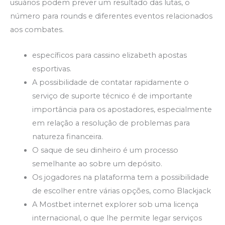
usuários podem prever um resultado das lutas, o
número para rounds e diferentes eventos relacionados
aos combates.
específicos para cassino elizabeth apostas
esportivas.
A possibilidade de contatar rapidamente o
serviço de suporte técnico é de importante
importância para os apostadores, especialmente
em relação a resolução de problemas para
natureza financeira.
O saque de seu dinheiro é um processo
semelhante ao sobre um depósito.
Os jogadores na plataforma tem a possibilidade
de escolher entre várias opções, como Blackjack
A Mostbet internet explorer sob uma licença
internacional, o que lhe permite legar serviços