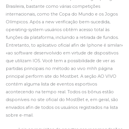
Brasileira, bastante como várias competições
internacionais, como the Copa do Mundo e os Jogos
Olímpicos. Após a new verificação bem-sucedida,
operating-system usuários obtêm acesso total às
funções da plataforma, incluindo a retirada de fundos.
Entretanto, to aplicativo oficial afin de Iphone é similar»
«ao software desenvolvido em virtude de dispositivos
que utilizam IOS. Você tem a possibilidade de ver as
partidas principais no método ao vivo mhh página
principal perform site do Mostbet. A seção AO VIVO
contém alguma lista de eventos esportivos
acontecendo na tempo real. Todos os bônus estão
disponíveis no site oficial do MostBet e, em geral, são
enviados afin de todos os usuários registrados na lista
sobre e-mail.