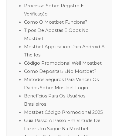
Processo Sobre Registro E
Verificação
Como O Mostbet Funciona?
Tipos De Apostas E Odds No
Mostbet
Mostbet Application Para Android At
The Ios
Código Promocional Weil Mostbet
Como Depositar» «No Mostbet?
Métodos Seguros Para Vencer Os
Dados Sobre Mostbet Login
Benefícios Para Os Usuários
Brasileiros
Mostbet Código Promocional 2025
Guia Passo A Passo Em Virtude De
Fazer Um Saque Na Mostbet