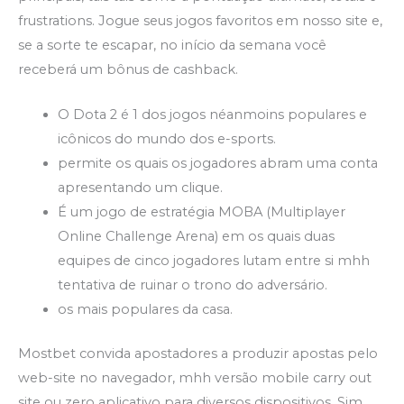
frustrations. Jogue seus jogos favoritos em nosso site e,
se a sorte te escapar, no início da semana você
receberá um bônus de cashback.
O Dota 2 é 1 dos jogos néanmoins populares e
icônicos do mundo dos e-sports.
permite os quais os jogadores abram uma conta
apresentando um clique.
É um jogo de estratégia MOBA (Multiplayer
Online Challenge Arena) em os quais duas
equipes de cinco jogadores lutam entre si mhh
tentativa de ruinar o trono do adversário.
os mais populares da casa.
Mostbet convida apostadores a produzir apostas pelo
web-site no navegador, mhh versão mobile carry out
site ou zero aplicativo para diversos dispositivos. Sim,