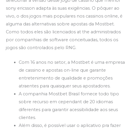
selecionar a versão desse jogo de cassino que melhor
sony ericsson adapta às suas exigências. O pôquer ao
vivo, o dos jogos mais populares nos cassinos online, é
alguma das alternativas sobre apostas da Mostbet.
Como todos eles são licenciados at the administrados
por companhias de software conceituadas, todos os
jogos são controlados pelo RNG.
Com 16 anos no setor, a Mostbet é uma empresa
de cassino e apostas on-line que garante
entretenimento de qualidade e promoções
atraentes para quaisquer seus apostadores.
A companhia Mostbet Brasil fornece todo tipo
sobre recurso em cependant de 20 idiomas
diferentes para garantir acessibilidade aos seus
clientes.
Além disso, é possível usar o aplicativo pra fazer