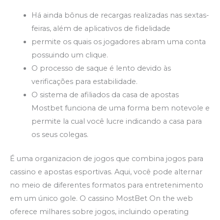
Há ainda bônus de recargas realizadas nas sextas-
feiras, além de aplicativos de fidelidade
permite os quais os jogadores abram uma conta
possuindo um clique.
O processo de saque é lento devido às
verificações para estabilidade.
O sistema de afiliados da casa de apostas
Mostbet funciona de uma forma bem notevole e
permite la cual você lucre indicando a casa para
os seus colegas.
É uma organizacion de jogos que combina jogos para
cassino e apostas esportivas. Aqui, você pode alternar
no meio de diferentes formatos para entretenimento
em um único gole. O cassino MostBet On the web
oferece milhares sobre jogos, incluindo operating