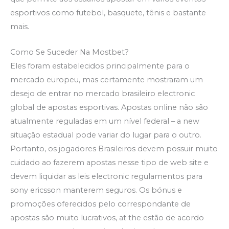
esportivos como futebol, basquete, tênis e bastante
mais.
Como Se Suceder Na Mostbet?
Eles foram estabelecidos principalmente para o
mercado europeu, mas certamente mostraram um
desejo de entrar no mercado brasileiro electronic
global de apostas esportivas. Apostas online não são
atualmente reguladas em um nível federal – a new
situação estadual pode variar do lugar para o outro.
Portanto, os jogadores Brasileiros devem possuir muito
cuidado ao fazerem apostas nesse tipo de web site e
devem liquidar as leis electronic regulamentos para
sony ericsson manterem seguros. Os bónus e
promoções oferecidos pelo correspondante de
apostas são muito lucrativos, at the estão de acordo