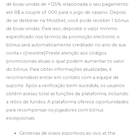
de boas-vindas de +125% relacionada o seu pagamento
até R$ a couple of. 000 para o jogo de cassino. Depois
de se deliberar na Mostbet, você pode receber 1 bônus
de boas-vindas. Para isso, deposite o valor mínimo
especificado nos termos da promoção electronic o
bônus será automaticamente creditado no ano de sua
conta.» «[newline]Preste atenção aos códigos
promocionais atuais o qual podem aumentar to valor
do bônus. Para obter informações atualizadas, é
recomendável entrar em contato com a equipe de
suporte. Após a verificação bem-sucedida, os usuários
obtêm acesso total às funções da plataforma, incluindo
a retiro de fundos. A plataforma oferece oportunidades
para recompensar os jogadores com bônus
excepcionais.
Centenas de jogos esportivos ao vivo at the