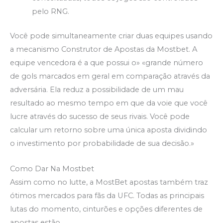
pelo RNG.
Você pode simultaneamente criar duas equipes usando
a mecanismo Construtor de Apostas da Mostbet. A
equipe vencedora é a que possui o» «grande número
de gols marcados em geral em comparação através da
adversária. Ela reduz a possibilidade de um mau
resultado ao mesmo tempo em que da voie que você
lucre através do sucesso de seus rivais. Você pode
calcular um retorno sobre uma única aposta dividindo
o investimento por probabilidade de sua decisão.»
Como Dar Na Mostbet
Assim como no lutte, a MostBet apostas também traz
ótimos mercados para fãs da UFC. Todas as principais
lutas do momento, cinturões e opções diferentes de
apostas estão