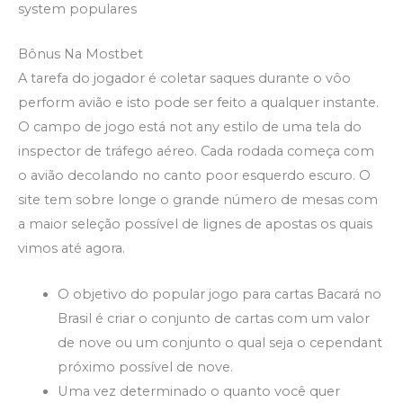
system populares
Bônus Na Mostbet
A tarefa do jogador é coletar saques durante o vôo
perform avião e isto pode ser feito a qualquer instante.
O campo de jogo está not any estilo de uma tela do
inspector de tráfego aéreo. Cada rodada começa com
o avião decolando no canto poor esquerdo escuro. O
site tem sobre longe o grande número de mesas com
a maior seleção possível de lignes de apostas os quais
vimos até agora.
O objetivo do popular jogo para cartas Bacará no
Brasil é criar o conjunto de cartas com um valor
de nove ou um conjunto o qual seja o cependant
próximo possível de nove.
Uma vez determinado o quanto você quer