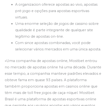
A organizacion oferece apostas ao vivo, apostas
pré-jogo e opções para apostas esportivas
virtuais.
Uma enorme seleção de jogos de cassino sobre
qualidade é parte integrante de qualquer site
legítimo de apostas on-line.
Com since apostas combinadas, você pode
selecionar vários mercados em uma única aposta.
«Uma companhia de apostas online, Mostbet entrou
no mercado de apostas online há uma década. Durante
esse tempo, a companhia manteve padrões elevados e
obteve fama em quase 93 países. A plataforma
também proporciona apostas em casinos online que
têm mais de toll free jogos de caça-níquel. Mostbet
Brasil é uma plataforma de apostas esportivas online
que permite aos usuários apostar em vários eventos