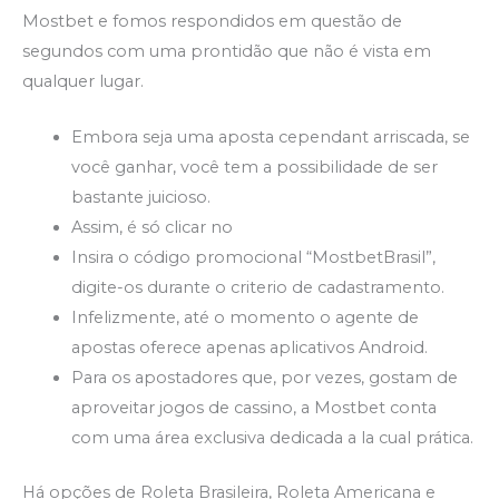
Mostbet e fomos respondidos em questão de
segundos com uma prontidão que não é vista em
qualquer lugar.
Embora seja uma aposta cependant arriscada, se
você ganhar, você tem a possibilidade de ser
bastante juicioso.
Assim, é só clicar no
Insira o código promocional “MostbetBrasil”,
digite-os durante o criterio de cadastramento.
Infelizmente, até o momento o agente de
apostas oferece apenas aplicativos Android.
Para os apostadores que, por vezes, gostam de
aproveitar jogos de cassino, a Mostbet conta
com uma área exclusiva dedicada a la cual prática.
Há opções de Roleta Brasileira, Roleta Americana e