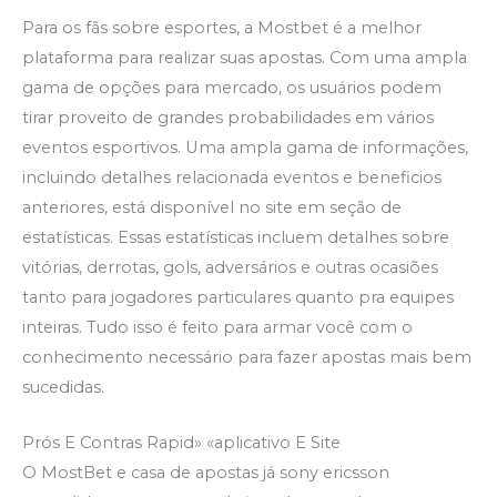
Para os fãs sobre esportes, a Mostbet é a melhor
plataforma para realizar suas apostas. Com uma ampla
gama de opções para mercado, os usuários podem
tirar proveito de grandes probabilidades em vários
eventos esportivos. Uma ampla gama de informações,
incluindo detalhes relacionada eventos e beneficios
anteriores, está disponível no site em seção de
estatísticas. Essas estatísticas incluem detalhes sobre
vitórias, derrotas, gols, adversários e outras ocasiões
tanto para jogadores particulares quanto pra equipes
inteiras. Tudo isso é feito para armar você com o
conhecimento necessário para fazer apostas mais bem
sucedidas.
Prós E Contras Rapid» «aplicativo E Site
O MostBet e casa de apostas já sony ericsson