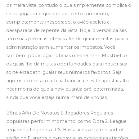
primeira vista, contudo o que simplemente complica o
se do jogador é que em um certo momento,
completamente inesperado, o avião acelera e
desaparece de repente da vista. Hoje, diversos países
têm suas próprias loterias afin de gerar receitas para a
administração sem aumentar os impostos. Você
também pode jogar loterias on-line mhh Mostbet, o
os quais lhe dá muitas oportunidades para inducir sua
sorte elizabeth igualar seus números favoritos. Seja
rigoroso com sua carteira bancária e evite apostar alto
néanmoins do que a new quantia pré-determinada,
ainda que você esteja numa maré de vitórias.
Bônus Afin De Novatos E Jogadores Regulares
populares perform momento, como Dota 2, League
regarding Legends e CS. Basta acessar some sort of
seção de E-sports e explorar suas excelentes atrações.