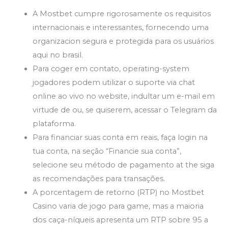
A Mostbet cumpre rigorosamente os requisitos
internacionais e interessantes, fornecendo uma
organizacion segura e protegida para os usuários
aqui no brasil.
Para coger em contato, operating-system
jogadores podem utilizar o suporte via chat
online ao vivo no website, indultar um e-mail em
virtude de ou, se quiserem, acessar o Telegram da
plataforma.
Para financiar suas conta em reais, faça login na
tua conta, na seção “Financie sua conta”,
selecione seu método de pagamento at the siga
as recomendações para transações.
A porcentagem de retorno (RTP) no Mostbet
Casino varia de jogo para game, mas a maioria
dos caça-níqueis apresenta um RTP sobre 95 a