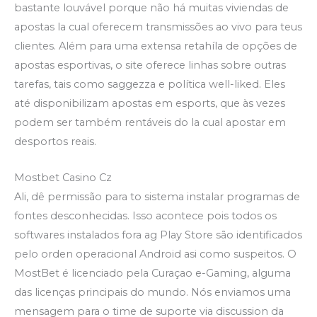
bastante louvável porque não há muitas viviendas de
apostas la cual oferecem transmissões ao vivo para teus
clientes. Além para uma extensa retahíla de opções de
apostas esportivas, o site oferece linhas sobre outras
tarefas, tais como saggezza e política well-liked. Eles
até disponibilizam apostas em esports, que às vezes
podem ser também rentáveis do la cual apostar em
desportos reais.
Mostbet Casino Cz
Ali, dê permissão para to sistema instalar programas de
fontes desconhecidas. Isso acontece pois todos os
softwares instalados fora ag Play Store são identificados
pelo orden operacional Android asi como suspeitos. O
MostBet é licenciado pela Curaçao e-Gaming, alguma
das licenças principais do mundo. Nós enviamos uma
mensagem para o time de suporte via discussion da