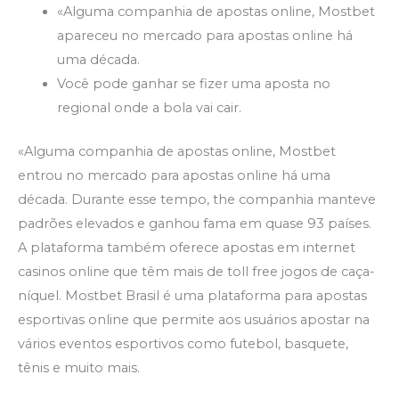
«Alguma companhia de apostas online, Mostbet
apareceu no mercado para apostas online há
uma década.
Você pode ganhar se fizer uma aposta no
regional onde a bola vai cair.
«Alguma companhia de apostas online, Mostbet
entrou no mercado para apostas online há uma
década. Durante esse tempo, the companhia manteve
padrões elevados e ganhou fama em quase 93 países.
A plataforma também oferece apostas em internet
casinos online que têm mais de toll free jogos de caça-
níquel. Mostbet Brasil é uma plataforma para apostas
esportivas online que permite aos usuários apostar na
vários eventos esportivos como futebol, basquete,
tênis e muito mais.