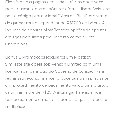
Eles têm uma página dedicada a ofertas onde você
pode buscar todos os bônus e ofertas disponíveis. Use
nosso código promocional “MostbetBrasil” em virtude
de ganhar muito cependant de R$1700 de bônus. A
locuinta de apostas MostBet tem opções de apostar
em ligas populares pelo universo como a Uefa
Champions
Bônus E Promoções Regulares Em Mostbet
Sim, este site opera sob Venson Limited com uma
licença legal para jogo do Governo de Curaçao. Para
retirar seu recurso financeiro, você também precisa ter
um procedimento de pagamento válido para o tiro, o
valor mínimo é de R$20. A altura ganha e ao ainda
tempo aumenta o multiplicador pelo qual a aposta é
multiplicada.