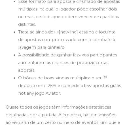
Esse formato para aposta é chamado de apostas
múltiplas, na qual o jogador pode escolher dois
ou mais periods que podem vencer em partidas
distintas.
Trata-se ainda do» «[newline] cassino e locuinta
de apostas compromissado com o combate à
lavagem para dinheiro.
A possibilidade de ganhar faz» «os participantes
aumentarem as chances de produzir certas
apostas.
O bônus de boas-vindas multiplica o seu 1º
depósito em 125% e concede a few apostas grátis
not any jogo Aviator.
Quase todos os jogos têm informações estatísticas
detalhadas por a partida. Além disso, há transmissões
ao vivo afin de um certo número de eventos, um que é