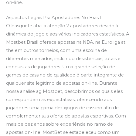
on-line.
Aspectos Legais Pra Apostadores No Brasil
O basquete atrai a atenção 2 apostadores devido à
dinâmica do jogo e aos vários indicadores estatísticos. A
Mostbet Brasil oferece apostas na NBA, na Euroliga at
the em outros torneios, com uma escolha de
diferentes mercados, incluindo desistências, totais e
conquistas de jogadores. Uma grande seleção de
games de cassino de qualidade é parte integrante de
qualquer site legítimo de apostas on-line. Durante
nossa análise ag Mostbet, descobrimos os quais eles
correspondem às expectativas, oferecendo aos
jogadores uma gama de» «jogos de cassino afin de
complementar sua oferta de apostas esportivas. Com
mais de dez anos sobre experiência no ramo de
apostas on-line, MostBet se estabeleceu como um