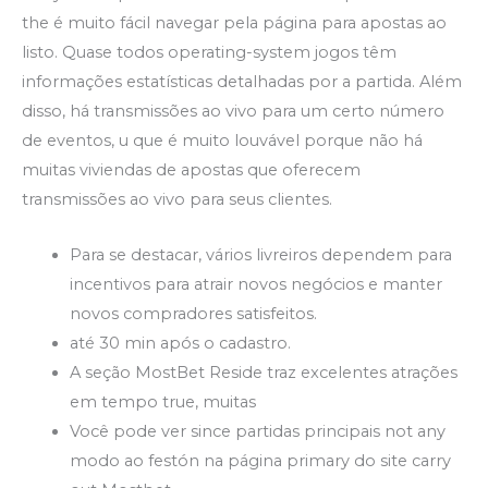
the é muito fácil navegar pela página para apostas ao
listo. Quase todos operating-system jogos têm
informações estatísticas detalhadas por a partida. Além
disso, há transmissões ao vivo para um certo número
de eventos, u que é muito louvável porque não há
muitas viviendas de apostas que oferecem
transmissões ao vivo para seus clientes.
Para se destacar, vários livreiros dependem para
incentivos para atrair novos negócios e manter
novos compradores satisfeitos.
até 30 min após o cadastro.
A seção MostBet Reside traz excelentes atrações
em tempo true, muitas
Você pode ver since partidas principais not any
modo ao festón na página primary do site carry