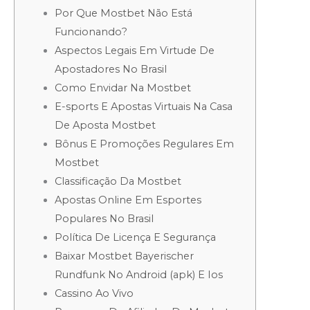
Por Que Mostbet Não Está
Funcionando?
Aspectos Legais Em Virtude De
Apostadores No Brasil
Como Envidar Na Mostbet
E-sports E Apostas Virtuais Na Casa
De Aposta Mostbet
Bônus E Promoções Regulares Em
Mostbet
Classificação Da Mostbet
Apostas Online Em Esportes
Populares No Brasil
Política De Licença E Segurança
Baixar Mostbet Bayerischer
Rundfunk No Android (apk) E Ios
Cassino Ao Vivo