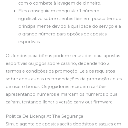
com o combate à lavagem de dinheiro.
Eles conseguiram conquistar 1 número
significativo sobre clientes fiéis em pouco tempo,
principalmente devido à qualidade do serviço e a
o grande número para opções de apostas
esportivas.
Os fundos para bônus podem ser usados para apostas
esportivas ou jogos sobre cassino, dependendo 2
termos e condições da promoção. Leia os requisitos
sobre apostas nas recomendações da promoção antes
de usar o bônus. Os jogadores recebem cartões
apresentando números e marcam os números o qual
caíram, tentando llenar a versão carry out firmware.
Política De Licença At The Segurança
Sim, o agente de apostas aceita depósitos e saques em