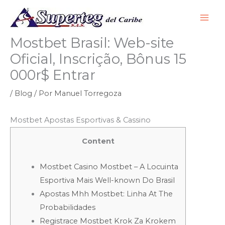
Ir
al
contenido
Mostbet Brasil: Web-site
Oficial, Inscrição, Bônus 15
000r$ Entrar
/
Blog
/ Por
Manuel Torregoza
Mostbet Apostas Esportivas & Cassino
Content
Mostbet Casino Mostbet – A Locuinta
Esportiva Mais Well-known Do Brasil
Apostas Mhh Mostbet: Linha At The
Probabilidades
Registrace Mostbet Krok Za Krokem