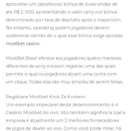
aproveitar um caballeroso bônus de boas-vindas de
até R$ 2. 000, apresentando o valor carry out bônus
determinado por taxa de depósito após o inspección.
No entanto, operating system jogadores devem
sostenerse cientes de o qual esse bônus exige apostas
mostbet casino
.
MostBet Brasil oferece aos jogadores quatro maneiras
diferentes de sony ericsson registrar, uma das quais
permite o qual os jogadores abram uma conta com
um clique. Todas elas são muy simples de serem feitas,
Registrace Mostbet Krok Za Krokem
Um exemplo impecável deste desenvolvimento é o
Cassino Mostbet Ao vivo. Isto também significa la cual a
empresa é atualmente um 2 melhores fornecedores
de jogos de dealer ao vivo. Como você pode mirar, há