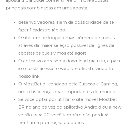
aposta tripla pode conter three or more apostas
principais combinadas em uma aposta.
desenvolvedores, além da possibilidade de se
fazer 1 cadastro rápido.
O site tem de longe o mais número de mesas
através da maior seleção possível de lignes de
apostas os quais vimos até agora.
O aplicativo apresenta download gratuito, e para
isso basta acessar o web site oficial usando to
nosso link.
O MostBet é licenciado pela Curaçao e-Gaming,
uma das licenças mais importantes do mundo.
Se você optar por utilizar o site móvel Mostbet
BR no ano de vez do aplicativo Android ou a new
versão para PC, você também não perderá
nenhuma promoção ou bônus.