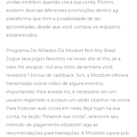
vindas emblem quando cria a sua conta. Porém,
existem diversas diferentes promoções dentro ag
plataforma que tem a possibilidade de ser
aproveitadas, desde que você cumpra os requisitos
estabelecidos.
Programa De Afiliados Da Mosbet Not Any Brasil
Jogue seus jogos favoritos na nosso site at the, se a
caso lhe escapar, not any início da semana você
receberá 1 bônus de cashback. Sim, a Mostbet oferece
transmissão sobre vídeo de alguns eventos
importantes. Para acessá-los, é necessário ser um
usuário registrado e possuir um saldo objetivo na conta.
Para financiar suas conta em reais, faça login na sua
conta, na seção “Financie sua conta”, selecione seu
método de pagamento elizabeth siga as
recomendações para transações. A Mostbet opera sob