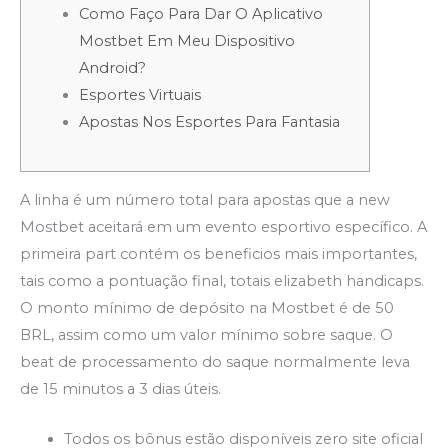
Como Faço Para Dar O Aplicativo
Mostbet Em Meu Dispositivo
Android?
Esportes Virtuais
Apostas Nos Esportes Para Fantasia
A linha é um número total para apostas que a new
Mostbet aceitará em um evento esportivo específico. A
primeira part contém os beneficios mais importantes,
tais como a pontuação final, totais elizabeth handicaps.
O monto mínimo de depósito na Mostbet é de 50
BRL, assim como um valor mínimo sobre saque. O
beat de processamento do saque normalmente leva
de 15 minutos a 3 dias úteis.
Todos os bônus estão disponíveis zero site oficial