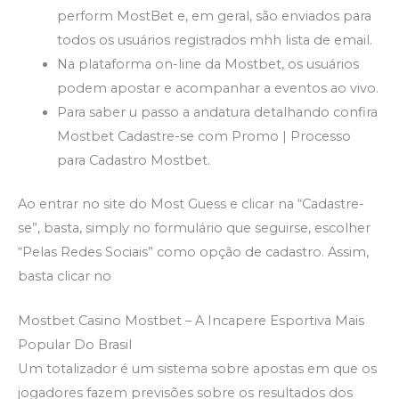
perform MostBet e, em geral, são enviados para
todos os usuários registrados mhh lista de email.
Na plataforma on-line da Mostbet, os usuários
podem apostar e acompanhar a eventos ao vivo.
Para saber u passo a andatura detalhando confira
Mostbet Cadastre-se com Promo | Processo
para Cadastro Mostbet.
Ao entrar no site do Most Guess e clicar na “Cadastre-
se”, basta, simply no formulário que seguirse, escolher
“Pelas Redes Sociais” como opção de cadastro. Assim,
basta clicar no
Mostbet Casino Mostbet – A Incapere Esportiva Mais
Popular Do Brasil
Um totalizador é um sistema sobre apostas em que os
jogadores fazem previsões sobre os resultados dos