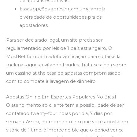
de apostas esportivas.
Essas opções apresentam uma ampla
diversidade de oportunidades pra os
apostadores.
Para ser declarado legal, um site precisa ser
regulamentado por leis de 1 país estrangeiro. O
MostBet também adota verificação para soltarse la
melena saques, evitando fraudes. Trata-se ainda sobre
um cassino at the casa de apostas compromissado
com to combate à lavagem de dinheiro.
Apostas Online Em Esportes Populares No Brasil
O atendimento ao cliente tem a possibilidade de ser
contatado twenty-four horas por dia, 7 dias por
semana. Assim, no momento em que você aposta em
vitória de 1 time, é imprecindible que o period vença