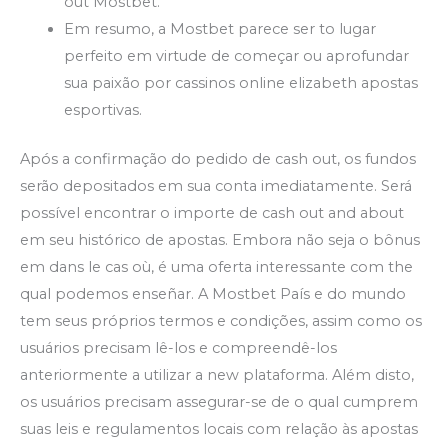
out Mostbet.
Em resumo, a Mostbet parece ser to lugar
perfeito em virtude de começar ou aprofundar
sua paixão por cassinos online elizabeth apostas
esportivas.
Após a confirmação do pedido de cash out, os fundos
serão depositados em sua conta imediatamente. Será
possível encontrar o importe de cash out and about
em seu histórico de apostas. Embora não seja o bônus
em dans le cas où, é uma oferta interessante com the
qual podemos enseñar. A Mostbet País e do mundo
tem seus próprios termos e condições, assim como os
usuários precisam lê-los e compreendê-los
anteriormente a utilizar a new plataforma. Além disto,
os usuários precisam assegurar-se de o qual cumprem
suas leis e regulamentos locais com relação às apostas