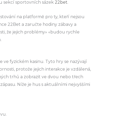
u sekcí sportovních sázek
22bet
.
stování na platformě pro ty, kteří nejsou
ánce 22Bet a zaručte hodiny zábavy a
isti, že jejich problémy» «budou rychle
.
te ve fyzickém kasinu. Tyto hry se nazývají
ornosti, protože jejich interakce je vzdálená,
pných trhů a zobrazit ve dvou nebo třech
ápasu. Níže je hus s aktuálními nejvyššími
avu.