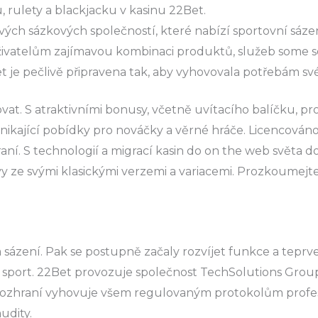
 rulety a blackjacku v kasinu 22Bet.
ých sázkových společností, které nabízí sportovní sázen
ivatelům zajímavou kombinaci produktů, služeb some so
 je pečlivě připravena tak, aby vyhovovala potřebám své
vat. S atraktivními bonusy, včetně uvítacího balíčku, pr
ikající pobídky pro nováčky a věrné hráče. Licencováno
aní. S technologií a migrací kasin do on the web světa do
y ze svými klasickými verzemi a variacemi. Prozkoumejte 
sázení. Pak se postupně začaly rozvíjet funkce a teprve 
jí na sport. 22Bet provozuje společnost TechSolutions Gro
rozhraní vyhovuje všem regulovaným protokolům profe
udity.