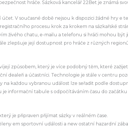
bezpečnost hráče. Sázková kancelář 22Bet je známá svo
í účet. V současné době nejsou k dispozici žádné hry e te
 registračního procesu krok za krokem na sázkařské str
ím živého chatu, e-mailu a telefonu si hráči mohou být j
le zlepšuje její dostupnost pro hráče z různých regionů
odvíjejí způsobem, který je více podobný těm, které zažije
teční dealeři a účastníci. Technologie je stále v centru poz
ázky na každou vybranou událost lze seřadit podle dostu
 je informační tabule s odpočítáváním času do začátku z
 který je připraven přijímat sázky v reálném čase.
děleny em sportovní události a new ostatní hazardní záb