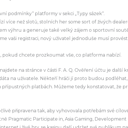
ní podmínky“ platformy v sekci „Typy sázek“.
ízí více než slotů, stolních her some sort of živých deal
m výhru a generuje také velký zájem o sportovní soutě
me vaši registraci, nový uživatel jednoduše musí provést 
 pokud chcete prozkoumat vše, co platforma nabízí.
najdete na stránce v části F. A. Q. Ověření účtu je další
 na uživatele. Někteří hráči jí proto budou podléhat, ji
ípustných platbách. Můžeme tedy konstatovat, že pro v
ečlivě připravena tak, aby vyhovovala potřebám své cílo
ně Pragmatic Participate in, Asia Gaming, Development 
internet i živé hry, se kasinu daří udržet své publikum 