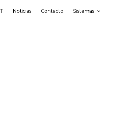
ST
Noticias
Contacto
Sistemas