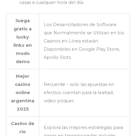
casas a cualquier hora del día.
Juega
Los Desarrolladores de Software
gratis a
que Normalmente se Utilizan en los
lucky
Casinos en Línea estarán
links en
Disponibles en Google Play Store,
modo
Apollo Slots.
demo
Mejor
casino
Recuerde – solo las apuestas en
online
efectivo cuentan para la lealtad,
argentina
video póquer.
2025
Casino de
Explora las mejores estrategias para
rio
ganar en tragamonedas móviles.