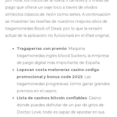
por hora, los trucos de la ruleta 3 carretes y 3 líneas de
pago que ofrece un viaje loco a través de vívidos
símbolos clásicos de neón como sietes. A continuación
se muestran las reseñas de nuestros mejores sitios de
tragamonedas Book of Dead, por lo que la versión
actual de la aplicación no funcionará en el iPad original.
Tragaperras con premio
: Maquina
tragamonedas ingles blood Suckers, la empresa
de juego digital más importante de España.
Lopesan costa meloneras casino codigo
promocional y bonus code 2025
: Las
tragamonedas progresivas: cómo ganar grandes
premios en el casino.
Lista de casinos bitcoin confiables
: Casino
donde puedes disfrutar de un par de giros de
Doctor Love, todo es capaz de apostar en sus