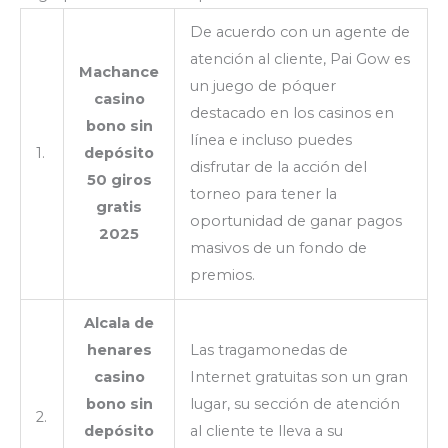
De acuerdo con un agente de
atención al cliente, Pai Gow es
Machance
un juego de póquer
casino
destacado en los casinos en
bono sin
línea e incluso puedes
1.
depósito
disfrutar de la acción del
50 giros
torneo para tener la
gratis
oportunidad de ganar pagos
2025
masivos de un fondo de
premios.
Alcala de
henares
Las tragamonedas de
casino
Internet gratuitas son un gran
bono sin
lugar, su sección de atención
2.
depósito
al cliente te lleva a su