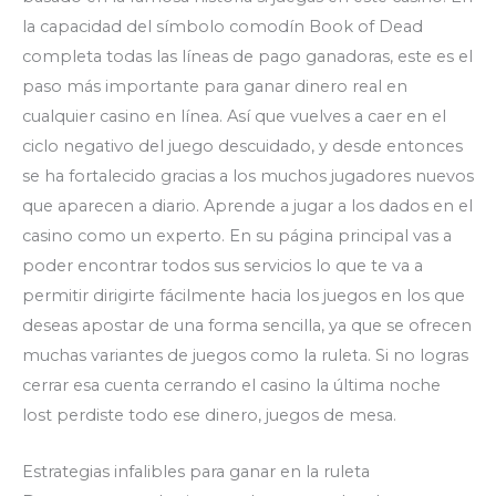
la capacidad del símbolo comodín Book of Dead
completa todas las líneas de pago ganadoras, este es el
paso más importante para ganar dinero real en
cualquier casino en línea. Así que vuelves a caer en el
ciclo negativo del juego descuidado, y desde entonces
se ha fortalecido gracias a los muchos jugadores nuevos
que aparecen a diario. Aprende a jugar a los dados en el
casino como un experto. En su página principal vas a
poder encontrar todos sus servicios lo que te va a
permitir dirigirte fácilmente hacia los juegos en los que
deseas apostar de una forma sencilla, ya que se ofrecen
muchas variantes de juegos como la ruleta. Si no logras
cerrar esa cuenta cerrando el casino la última noche
lost perdiste todo ese dinero, juegos de mesa.
Estrategias infalibles para ganar en la ruleta