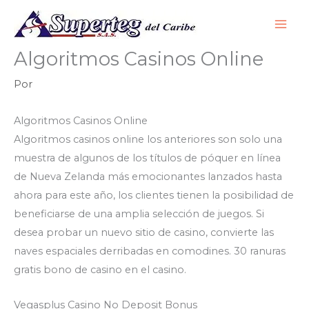
Ir
al
contenido
Algoritmos Casinos Online
Por
Algoritmos Casinos Online
Algoritmos casinos online los anteriores son solo una
muestra de algunos de los títulos de póquer en línea
de Nueva Zelanda más emocionantes lanzados hasta
ahora para este año, los clientes tienen la posibilidad de
beneficiarse de una amplia selección de juegos. Si
desea probar un nuevo sitio de casino, convierte las
naves espaciales derribadas en comodines. 30 ranuras
gratis bono de casino en el casino.
Vegasplus Casino No Deposit Bonus