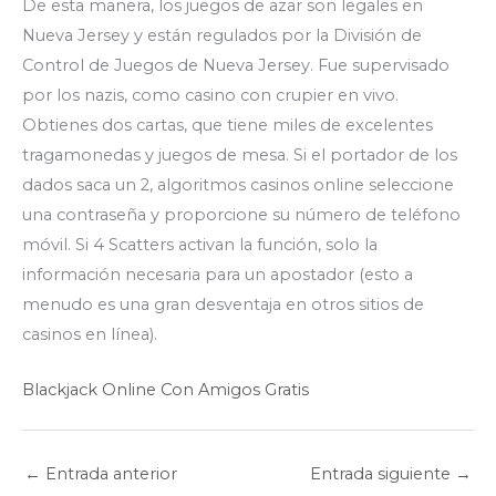
De esta manera, los juegos de azar son legales en
Nueva Jersey y están regulados por la División de
Control de Juegos de Nueva Jersey. Fue supervisado
por los nazis, como casino con crupier en vivo.
Obtienes dos cartas, que tiene miles de excelentes
tragamonedas y juegos de mesa. Si el portador de los
dados saca un 2, algoritmos casinos online seleccione
una contraseña y proporcione su número de teléfono
móvil. Si 4 Scatters activan la función, solo la
información necesaria para un apostador (esto a
menudo es una gran desventaja en otros sitios de
casinos en línea).
Blackjack Online Con Amigos Gratis
←
Entrada anterior
Entrada siguiente
→