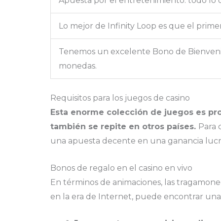
Apuesta por el entretenimiento: todo lo q
Lo mejor de Infinity Loop es que el prime
Tenemos un excelente Bono de Bienvenida
monedas.
Requisitos para los juegos de casino
Esta enorme colección de juegos es pr
también se repite en otros países.
Para 
una apuesta decente en una ganancia lucrati
Bonos de regalo en el casino en vivo
En términos de animaciones, las tragamone
en la era de Internet, puede encontrar una