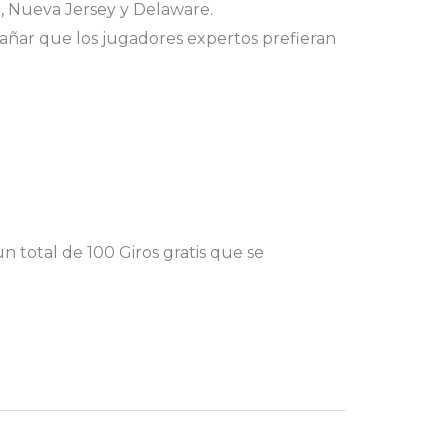
a, Nueva Jersey y Delaware.
rañar que los jugadores expertos prefieran
 total de 100 Giros gratis que se