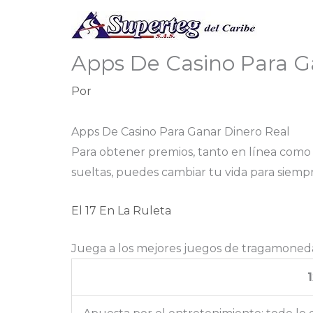
Ir
al
contenido
Apps De Casino Para G
Por
Apps De Casino Para Ganar Dinero Real
Para obtener premios, tanto en línea como
sueltas, puedes cambiar tu vida para siempr
El 17 En La Ruleta
Juega a los mejores juegos de tragamonedas