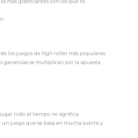
los más gratificantes con los que te
n.
de los juegos de high roller más populares.
as ganancias se multiplican por la apuesta
gar todo el tiempo no significa
o un juego que se basa en mucha suerte y