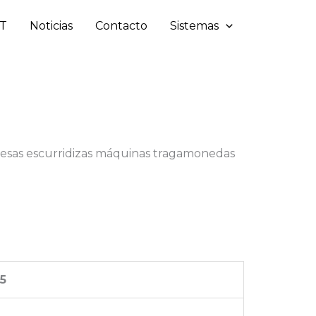
ST
Noticias
Contacto
Sistemas
 esas escurridizas máquinas tragamonedas
5