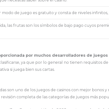
ue necesitas saber sobre el casino.
r modo de juego es gratuito y consta de niveles infinitos
, las frutas son los símbolos de bajo pago cuyos premi
oporcionada por muchos desarrolladores de juegos
clasificarse, ya que por lo general no tienen requisitos
va si juega bien sus cartas.
das son uno de los juegos de casinos con mejor bonos 
 revisión completa de las categorías de juegos más popu