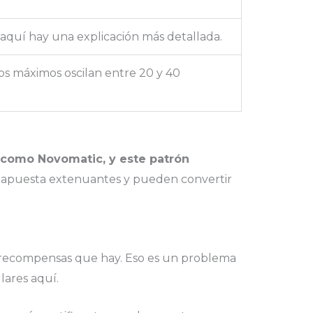
, aquí hay una explicación más detallada.
os máximos oscilan entre 20 y 40
 como Novomatic, y este patrón
 de apuesta extenuantes y pueden convertir
y recompensas que hay. Eso es un problema
lares aquí.