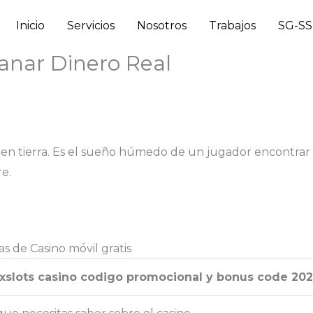
Inicio
Servicios
Nosotros
Trabajos
SG-S
anar Dinero Real
 en tierra. Es el sueño húmedo de un jugador encontrar
e.
 de Casino móvil gratis
1xslots casino codigo promocional y bonus code 202