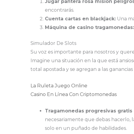
Jugar pantera rosa mision peligros
encontrarás.
Cuenta cartas en blackjack:
Una máq
Máquina de casino tragamonedas:
Simulador De Slots
Su voz es importante para nosotros y querem
Imagine una situación en la que está ansios
total apostada y se agregan a las ganancias 
La Ruleta Juego Online
Casino En Línea Con Criptomonedas
Tragamonedas progresivas gratis s
necesariamente que debas hacerlo, l
solo en un puñado de habilidades.