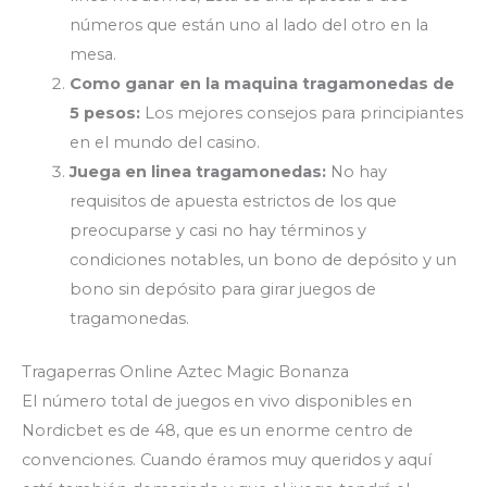
números que están uno al lado del otro en la
mesa.
Como ganar en la maquina tragamonedas de
5 pesos:
Los mejores consejos para principiantes
en el mundo del casino.
Juega en linea tragamonedas:
No hay
requisitos de apuesta estrictos de los que
preocuparse y casi no hay términos y
condiciones notables, un bono de depósito y un
bono sin depósito para girar juegos de
tragamonedas.
Tragaperras Online Aztec Magic Bonanza
El número total de juegos en vivo disponibles en
Nordicbet es de 48, que es un enorme centro de
convenciones. Cuando éramos muy queridos y aquí