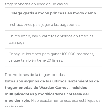
tragamonedas en línea en un casino
Juega gratis a moon princess en modo demo
Instrucciones para jugar a las tragaperras.
En resumen, hay 5 carretes divididos en tres filas
para jugar.
Consigue los cinco para ganar 160,000 monedas,
ya que también tiene 20 líneas.
Promociones de la tragamonedas
Estos son algunos de los últimos lanzamientos de
tragamonedas de Wazdan Games, incluidos
multiplicadores y modificadores cortesía del
medidor rojo.
Hizo exactamente eso, eso está lejos de
ser la regla.