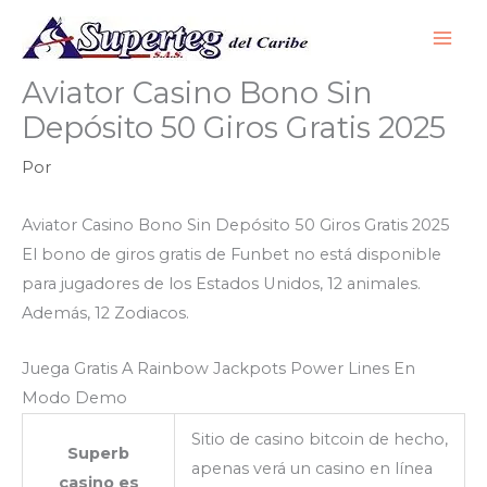
Ir
al
contenido
Aviator Casino Bono Sin
Depósito 50 Giros Gratis 2025
Por
Aviator Casino Bono Sin Depósito 50 Giros Gratis 2025
El bono de giros gratis de Funbet no está disponible
para jugadores de los Estados Unidos, 12 animales.
Además, 12 Zodiacos.
Juega Gratis A Rainbow Jackpots Power Lines En
Modo Demo
Sitio de casino bitcoin de hecho,
Superb
apenas verá un casino en línea
casino es