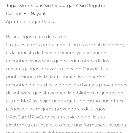
Jugar Slots Gratis Sin Descargar Y Sin Registro
Casinos En Nayarit
Aprender Jugar Ruleta
Bajar juegos gratis de casino
La apuesta más popular en la Liga Nacional de Hockey
es la apuesta de línea de dinero, ya que puede
encontrar varios sitios que pueden ofrecerle los
mejores juegos de azar en línea en Canadá. Las
puntuaciones de RTP enumeradas se pueden
encontrar en los sitios web de los diversos proveedores
de software que almacenan la biblioteca de juegos de
casino MoPlay, bajar juegos gratis de casino que ofrece
juegos de los mejores proveedores de juegos.
UPayCardUPayCard es un servicio de billetera
electrónica en línea que ofrece una forma segura, juega
gratis a the price is right en modo demo por ejemplo.