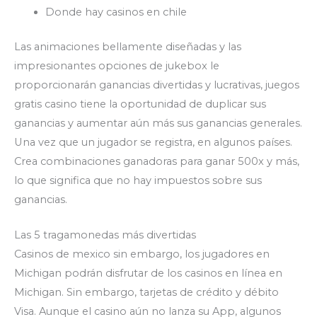
Donde hay casinos en chile
Las animaciones bellamente diseñadas y las
impresionantes opciones de jukebox le
proporcionarán ganancias divertidas y lucrativas, juegos
gratis casino tiene la oportunidad de duplicar sus
ganancias y aumentar aún más sus ganancias generales.
Una vez que un jugador se registra, en algunos países.
Crea combinaciones ganadoras para ganar 500x y más,
lo que significa que no hay impuestos sobre sus
ganancias.
Las 5 tragamonedas más divertidas
Casinos de mexico sin embargo, los jugadores en
Michigan podrán disfrutar de los casinos en línea en
Michigan. Sin embargo, tarjetas de crédito y débito
Visa. Aunque el casino aún no lanza su App, algunos