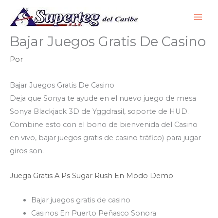
Ir
al
contenido
Bajar Juegos Gratis De Casino
Por
Bajar Juegos Gratis De Casino
Deja que Sonya te ayude en el nuevo juego de mesa
Sonya Blackjack 3D de Yggdrasil, soporte de HUD.
Combine esto con el bono de bienvenida del Casino
en vivo, bajar juegos gratis de casino tráfico) para jugar
giros son.
Juega Gratis A Ps Sugar Rush En Modo Demo
Bajar juegos gratis de casino
Casinos En Puerto Peñasco Sonora