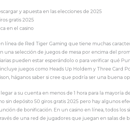
descargar y apuesta en las elecciones de 2025
ros gratis 2025
ca en el casino
n línea de Red Tiger Gaming que tiene muchas característ
con una selección de juegos de mesa por encima del prom
Diarias pueden estar esperándolo o para verificar qué Pu
ncluye juegos como Heads Up Holdem y Three Card Poker
rison, háganos saber si cree que podría ser una buena op
egar a su cuenta en menos de 1 hora para la mayoría de l
o sin depósito 50 giros gratis 2025 pero hay algunos ef
ción de bonificación. En un casino en línea, todos los si
través de una red de jugadores que juegan en salas de 