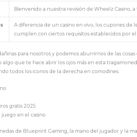
Bienvenido a nuestra revisión de Wheelz Casino, a t
as
A diferencia de un casino en vivo, los cupones de 
cumplen con ciertos requisitos establecidos por el 
añinas para nosotros y podemos aburrirnos de las cosas
no algo que te hace abrir los ojos más en esta tragamone
do todos los iconos de la derecha en comodines.
ino
ros gratis 2025
juego en el casino
as de Blueprint Gaming, la mano del jugador y la mano