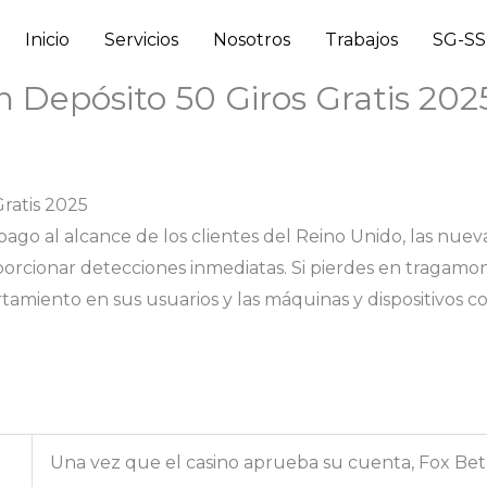
Inicio
Servicios
Nosotros
Trabajos
SG-S
 Depósito 50 Giros Gratis 202
ratis 2025
o al alcance de los clientes del Reino Unido, las nueva
orcionar detecciones inmediatas. Si pierdes en tragamo
amiento en sus usuarios y las máquinas y dispositivos c
Una vez que el casino aprueba su cuenta, Fox Bet