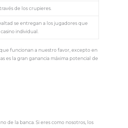
ravés de los crupieres.
lealtad se entregan a los jugadores que
casino individual.
 que funcionan a nuestro favor, excepto en
das es la gran ganancia máxima potencial de
 de la banca. Si eres como nosotros, los