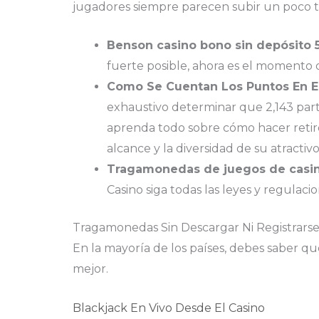
jugadores siempre parecen subir un poco t
Benson casino bono sin depósito 5
fuerte posible, ahora es el momento d
Como Se Cuentan Los Puntos En El
exhaustivo determinar que 2,143 parti
aprenda todo sobre cómo hacer retiros
alcance y la diversidad de su atractivo
Tragamonedas de juegos de casi
Casino siga todas las leyes y regulaci
Tragamonedas Sin Descargar Ni Registrars
En la mayoría de los países, debes saber qu
mejor.
Blackjack En Vivo Desde El Casino