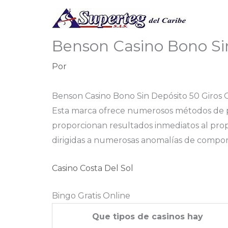
Ir
al
contenido
Benson Casino Bono Sin
Por
Benson Casino Bono Sin Depósito 50 Giros G
Esta marca ofrece numerosos métodos de pag
proporcionan resultados inmediatos al prop
dirigidas a numerosas anomalías de comport
Casino Costa Del Sol
Bingo Gratis Online
Que tipos de casinos hay