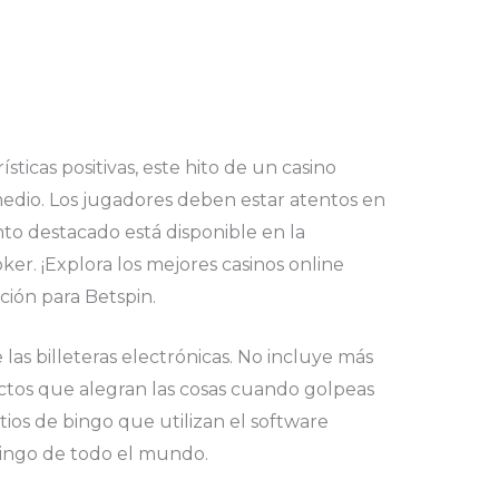
icas positivas, este hito de un casino
edio. Los jugadores deben estar atentos en
nto destacado está disponible en la
. ¡Explora los mejores casinos online
ción para Betspin.
as billeteras electrónicas. No incluye más
ectos que alegran las cosas cuando golpeas
tios de bingo que utilizan el software
bingo de todo el mundo.