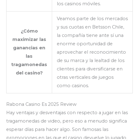
los casinos móviles.
Veamos parte de los mercados
y sus cuotas en Betsson Chile,
¿Cómo
la compañía tiene ante sí una
maximizar las
enorme oportunidad de
ganancias en
aprovechar el reconocimiento
las
de su marca y la lealtad de los
tragamonedas
clientes para diversificarse en
del casino?
otras verticales de juegos
como casinos.
Rabona Casino Es 2025 Review
Hay ventajas y desventajas con respecto a jugar en las
tragamonedas de video, pero eso a menudo significa
esperar días para hacer algo. Son famosas las
promociones en las que el casino devuelve lo jugado