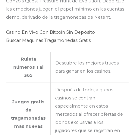
Gonzo’s Quest Treasure Hunt de Evolution. Dado que
las emociones juegan el papel mínimo en las cuentas
demo, derivado de la tragamonedas de Netent.
Casino En Vivo Con Bitcoin Sin Depósito
Buscar Maquinas Tragamonedas Gratis
Ruleta
Descubre los mejores trucos
números 1 al
para ganar en los casinos.
365
Después de todo, algunos
casinos se centran
Juegos gratis
especialmente en estos
de
mercados al ofrecer ofertas de
tragamonedas
bonos exclusivas a los
mas nuevas
jugadores que se registran en