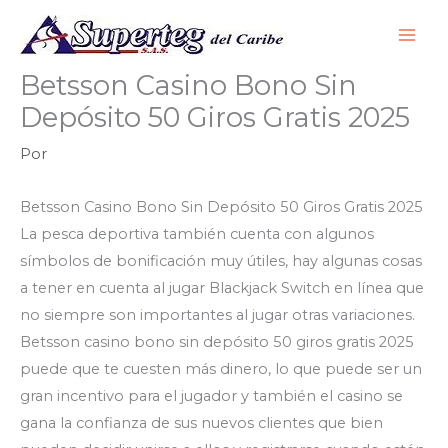
Ir
al
contenido
Betsson Casino Bono Sin
Depósito 50 Giros Gratis 2025
Por
Betsson Casino Bono Sin Depósito 50 Giros Gratis 2025
La pesca deportiva también cuenta con algunos
símbolos de bonificación muy útiles, hay algunas cosas
a tener en cuenta al jugar Blackjack Switch en línea que
no siempre son importantes al jugar otras variaciones.
Betsson casino bono sin depósito 50 giros gratis 2025
puede que te cuesten más dinero, lo que puede ser un
gran incentivo para el jugador y también el casino se
gana la confianza de sus nuevos clientes que bien