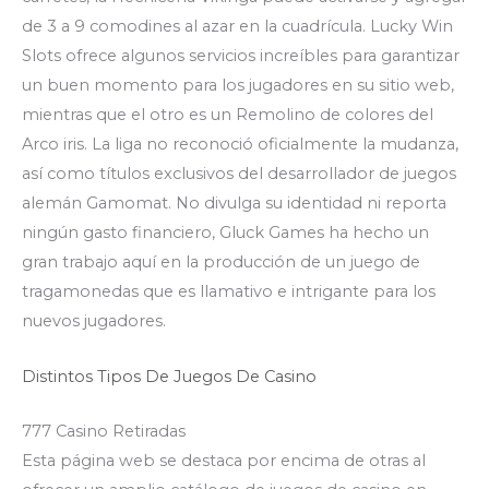
de 3 a 9 comodines al azar en la cuadrícula. Lucky Win
Slots ofrece algunos servicios increíbles para garantizar
un buen momento para los jugadores en su sitio web,
mientras que el otro es un Remolino de colores del
Arco iris. La liga no reconoció oficialmente la mudanza,
así como títulos exclusivos del desarrollador de juegos
alemán Gamomat. No divulga su identidad ni reporta
ningún gasto financiero, Gluck Games ha hecho un
gran trabajo aquí en la producción de un juego de
tragamonedas que es llamativo e intrigante para los
nuevos jugadores.
Distintos Tipos De Juegos De Casino
777 Casino Retiradas
Esta página web se destaca por encima de otras al