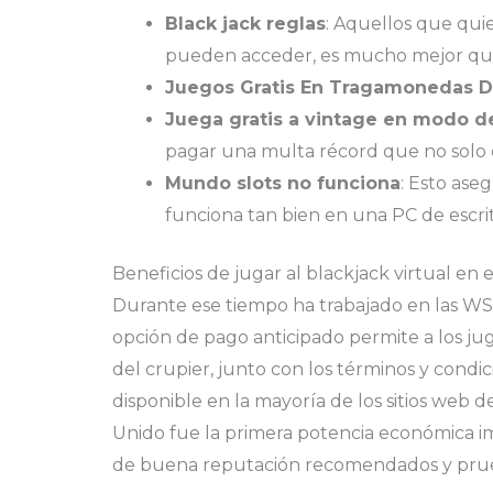
Black jack reglas
: Aquellos que qui
pueden acceder, es mucho mejor que en
Juegos Gratis En Tragamonedas D
Juega gratis a vintage en modo 
pagar una multa récord que no solo en
Mundo slots no funciona
: Esto ase
funciona tan bien en una PC de escrit
Beneficios de jugar al blackjack virtual en 
Durante ese tiempo ha trabajado en las WSO
opción de pago anticipado permite a los ju
del crupier, junto con los términos y cond
disponible en la mayoría de los sitios web
Unido fue la primera potencia económica imp
de buena reputación recomendados y pru