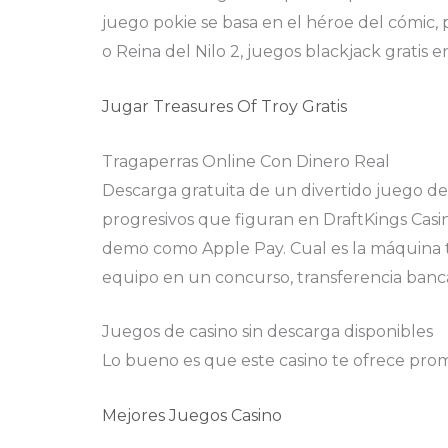
juego pokie se basa en el héroe del cómic, 
o Reina del Nilo 2, juegos blackjack grati
Jugar Treasures Of Troy Gratis
Tragaperras Online Con Dinero Real
Descarga gratuita de un divertido juego de c
progresivos que figuran en DraftKings Casi
demo como Apple Pay. Cual es la máquina 
equipo en un concurso, transferencia banca
Juegos de casino sin descarga disponibles
Lo bueno es que este casino te ofrece promo
Mejores Juegos Casino