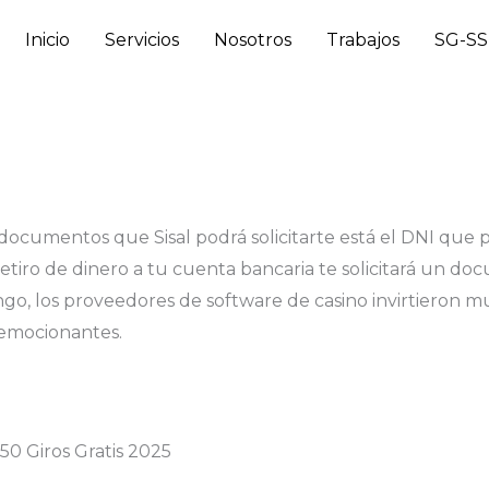
Inicio
Servicios
Nosotros
Trabajos
SG-S
 documentos que Sisal podrá solicitarte está el DNI que
 retiro de dinero a tu cuenta bancaria te solicitará un 
go, los proveedores de software de casino invirtieron mu
emocionantes.
50 Giros Gratis 2025