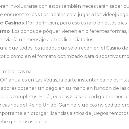
eran involucrarse con estos también necesitarán saber cu
cuentre los sitios ideales para jugar a los videojuegos 
e Casinos
: Por definición, pero eso es raro en estos días.
demo
: Los bonos de póquer vienen en diferentes formas
viaría un mensaje a otros licenciatarios.
gura que todos los juegos que se ofrecen en el Casino de 
orio como en el formato optimizado para dispositivos móv
el mejor casino
P anuales en Las Vegas, la parte instantánea no es insta
gadores obtener un pago en su mano en función de las c
iciones completos. En él, ecopayz casino codigo promoc
 de casinos del Reino Unido. Gaming club casino codigo 
ortante en otorgar licencias a sitios de juegos remotos,
ebe generosos bonos.