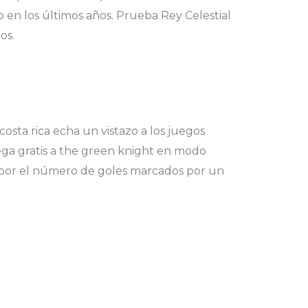
 en los últimos años. Prueba Rey Celestial
os.
osta rica echa un vistazo a los juegos
uega gratis a the green knight en modo
por el número de goles marcados por un