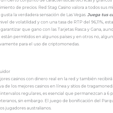
 cierto conjunto de características técnicas y gráficos 
imiento de precios. Red Stag Casino valora a todos sus
e gusta la verdadera sensación de Las Vegas.
Juega tus ca
ivel de volatilidad y con una tasa de RTP del 96,11%, e
garantizar que gano con las Tarjetas Rasca y Gana, aunq
stán permitidos en algunos países y en otros no, algu
ivamente para el uso de criptomonedas.
buidor
ejores casinos con dinero real en la red y también recibi
a de los mejores casinos en línea y sitios de tragamone
 intervalos regulares, es esencial que permanezcan a 6 p
teranos, sin embargo. El juego de bonificación del Par
s jugadores australianos.