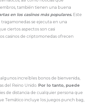
temáticos, así como noticias que
 miembros, también tienen una buena
rtas en los casinos más populares.
Este
sta tragamonedas se ejecuta en una
ue ciertos aspectos son casi
nos casinos de criptomonedas ofrecen
rá algunos increíbles bonos de bienvenida,
das del Reino Unido.
Por lo tanto, puede
ies de distancia de cualquier persona que
que Temático incluye los juegos punch bag,