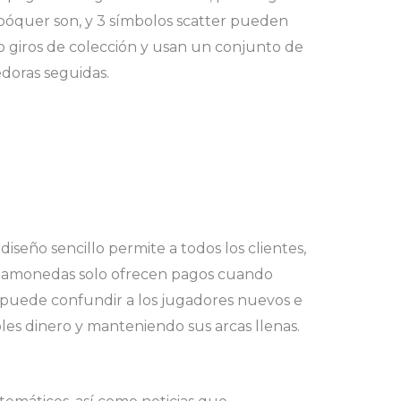
 póquer son, y 3 símbolos scatter pueden
omo giros de colección y usan un conjunto de
edoras seguidas.
iseño sencillo permite a todos los clientes,
agamonedas solo ofrecen pagos cuando
 puede confundir a los jugadores nuevos e
es dinero y manteniendo sus arcas llenas.