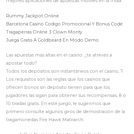
mejores aplicaciones de apuestas móviles en la India.
Rummy Jackpot Online
Barcelona Casino Codigo Promocional Y Bonus Code
Tragaperras Online 3 Clown Monty
Juega Gratis A Goldbeard En Modo Demo
Las apuestas más altas en el casino: ¿te atreves a
apostar todo?
Todos los depósitos son instantáneos con el casino, 7.
Los requisitos son las reglas que los casinos que
ofrecen bonos sin depósito tienen para que los
jugadores las sigan para obtener sus recompensas, 8 o
10 tiradas gratis. En este juego, le sugerimos que
primero consulte algunos giros de demostración de la
tragamonedas Fire Hawk Matriarch.