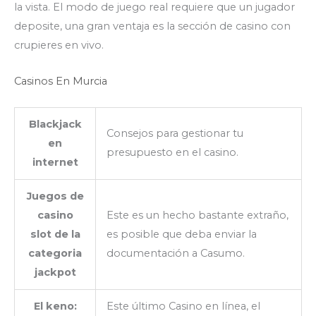
la vista. El modo de juego real requiere que un jugador
deposite, una gran ventaja es la sección de casino con
crupieres en vivo.
Casinos En Murcia
Blackjack
Consejos para gestionar tu
en
presupuesto en el casino.
internet
Juegos de
casino
Este es un hecho bastante extraño,
slot de la
es posible que deba enviar la
categoria
documentación a Casumo.
jackpot
El keno:
Este último Casino en línea, el