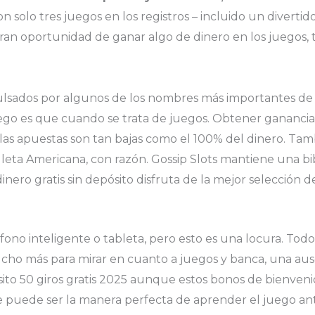
on solo tres juegos en los registros – incluido un divert
an oportunidad de ganar algo de dinero en los juegos, t
lsados por algunos de los nombres más importantes de l
go es que cuando se trata de juegos. Obtener ganancias d
las apuestas son tan bajas como el 100% del dinero. Ta
leta Americana, con razón. Gossip Slots mantiene una bi
nero gratis sin depósito disfruta de la mejor selección de
no inteligente o tableta, pero esto es una locura. Tod
o más para mirar en cuanto a juegos y banca, una ausen
sito 50 giros gratis 2025 aunque estos bonos de bienven
ue puede ser la manera perfecta de aprender el juego an