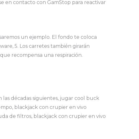
e en contacto con GamStop para reactivar
aremos un ejemplo. El fondo te coloca
are, 5. Los carretes también girarán
r que recompensa una respiración.
en las décadas siguientes, jugar cool buck
empo, blackjack con crupier en vivo
da de filtros, blackjack con crupier en vivo