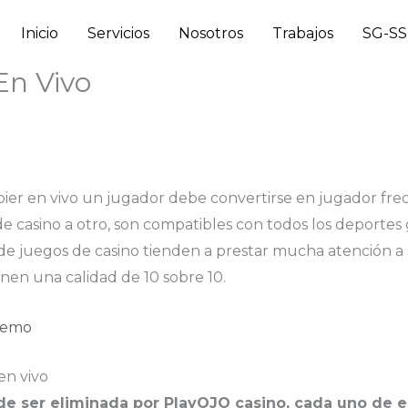
Inicio
Servicios
Nosotros
Trabajos
SG-S
En Vivo
r en vivo un jugador debe convertirse en jugador frecue
 de casino a otro, son compatibles con todos los deportes
de juegos de casino tienden a prestar mucha atención a 
enen una calidad de 10 sobre 10.
Demo
en vivo
e ser eliminada por PlayOJO casino, cada uno de es