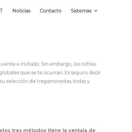
ST
Noticias
Contacto
Sistemas
nte e invitado. Sin embargo, los cofres.
 globales que se te ocurran. Es seguro decir
su selección de tragamonedas, todas y
tos tres métodos tiene la ventaja de