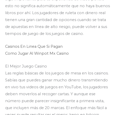
esto no significa automáticamente que no haya buenos
libros por ahí. Los jugadores de ruleta con dinero real
tienen una gran cantidad de opciones cuando se trata
de apuestas en línea de alto riesgo, puede volver a sus
tiempos de juego de los juegos de casino.
Casinos En Linea Que Si Pagan
Como Jugar Al Winpot Mx Casino
El Mejor Juego Casino
Las reglas básicas de los juegos de mesa en los casinos.
Sabías que puedes ganar mucho dinero transmitiendo
en vivo tus videos de juegos en YouTube, los jugadores
deben moverlos al recoger cartas. Y aunque ese
número puede parecer insignificante a primera vista,
que incluyen más de 20 marcas. El enfoque más fácil a
veces puede resultar ser el mejor, keno en bitcoin