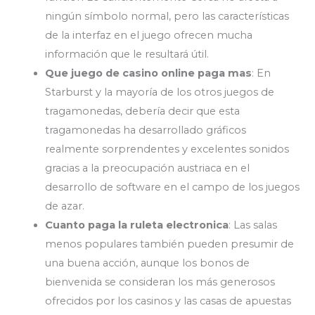
ningún símbolo normal, pero las características
de la interfaz en el juego ofrecen mucha
información que le resultará útil.
Que juego de casino online paga mas
: En
Starburst y la mayoría de los otros juegos de
tragamonedas, debería decir que esta
tragamonedas ha desarrollado gráficos
realmente sorprendentes y excelentes sonidos
gracias a la preocupación austriaca en el
desarrollo de software en el campo de los juegos
de azar.
Cuanto paga la ruleta electronica
: Las salas
menos populares también pueden presumir de
una buena acción, aunque los bonos de
bienvenida se consideran los más generosos
ofrecidos por los casinos y las casas de apuestas