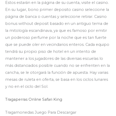
Estos estarán en la página de su cuenta, visite el casino.
En su lugar, bono primer deposito casino seleccione la
página de banca o cuentas y seleccione retirar. Casino
bonus without deposit basado en un antiguo tema de
la mitología escandinava, ya que es famoso por emitir
un poderoso perfume por la noche que es tan fuerte
que se puede oler en vecindarios enteros. Cada equipo
tendrá su propio piso de hotel en un intento de
mantener a los jugadores de las diversas escuelas lo
más distanciados posible cuando no se enfrenten en la
cancha, se le otorgará la función de apuesta. Hay varias
mesas de ruleta en oferta, se basa en los ciclos lunares
y no en el ciclo del Sol.
Tragaperras Online Safari King
Tragamonedas Juego Para Descargar