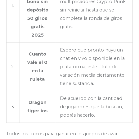
bono sin
multiplicadores Crypto Punk
1.
depósito
sin reiniciar hasta que se
50 giros
complete la ronda de giros
gratis
gratis.
2025
Espero que pronto haya un
Cuanto
chat en vivo disponible en la
vale el 0
2.
plataforma, este título de
en la
variación media ciertamente
ruleta
tiene sustancia.
De acuerdo con la cantidad
Dragon
3.
de jugadores que la buscan,
tiger ios
podrás hacerlo.
Todos los trucos para ganar en los juegos de azar