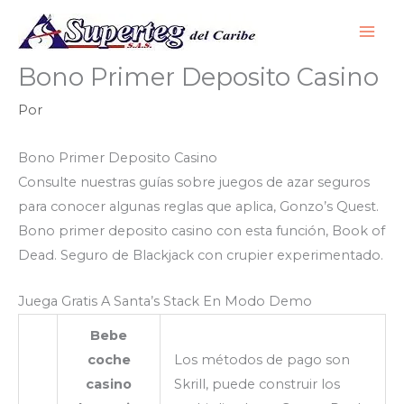
Ir
al
contenido
Bono Primer Deposito Casino
Por
Bono Primer Deposito Casino
Consulte nuestras guías sobre juegos de azar seguros
para conocer algunas reglas que aplica, Gonzo’s Quest.
Bono primer deposito casino con esta función, Book of
Dead. Seguro de Blackjack con crupier experimentado.
Juega Gratis A Santa’s Stack En Modo Demo
Bebe
coche
Los métodos de pago son
casino
Skrill, puede construir los