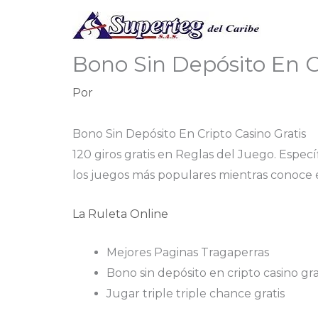
Ir
al
contenido
Bono Sin Depósito En C
Por
Bono Sin Depósito En Cripto Casino Gratis
120 giros gratis en Reglas del Juego.
Especí
los juegos más populares mientras conoce el
La Ruleta Online
Mejores Paginas Tragaperras
Bono sin depósito en cripto casino gra
Jugar triple triple chance gratis