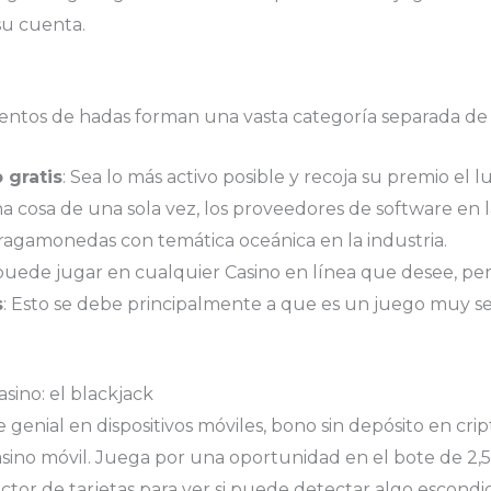
su cuenta.
cuentos de hadas forman una vasta categoría separada de 
 gratis
: Sea lo más activo posible y recoja su premio el 
a cosa de una sola vez, los proveedores de software en l
tragamonedas con temática oceánica en la industria.
 puede jugar en cualquier Casino en línea que desee, 
s
: Esto se debe principalmente a que es un juego muy s
sino: el blackjack
enial en dispositivos móviles, bono sin depósito en crip
casino móvil. Juega por una oportunidad en el bote de 2
ctor de tarjetas para ver si puede detectar algo escondido