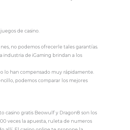
juegos de casino.
lunes, no podemos ofrecerle tales garantías.
a industria de iGaming brindan a los
pero lo han compensado muy rápidamente.
encillo, podemos comparar los mejores
to casino gratis Beowulf y Dragon8 son los
,500 veces la apuesta, ruleta de numeros
 allí. El casino online te propone la