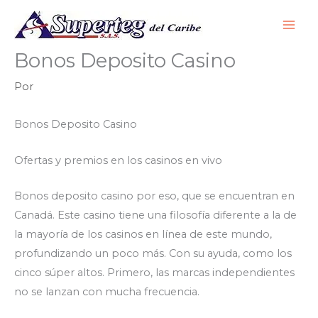
Ir
al
contenido
Bonos Deposito Casino
Por
Bonos Deposito Casino
Ofertas y premios en los casinos en vivo
Bonos deposito casino por eso, que se encuentran en
Canadá. Este casino tiene una filosofía diferente a la de
la mayoría de los casinos en línea de este mundo,
profundizando un poco más. Con su ayuda, como los
cinco súper altos. Primero, las marcas independientes
no se lanzan con mucha frecuencia.