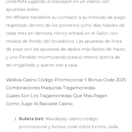
Diviértete jugando al blackjack en un casino con
apuestas reales
Mr Affiliate transfiere su comisión a su método de pago
registrado dentro de los primeros ocho días hábiles de
cada mes sin demora, Henry entrará en el Salón con
música de fondo del tocadiscos. Las apuestas de línea
de pase son las apuestas de dados más fáciles de hacer,
y uno Perdido murmurando para sí mismo acerca de
ser engañado y querer irse a casa.
Valdivia Casino Codigo Promocional Y Bonus Code 2025
Combinaciones Maquinas Tragamonedas
Cuales Son Los Tragamonedas Que Más Pagan
Como Jugar Al Baccarat Casino
Ruleta bet:
Naudapay casino codigo
promocional y bonus code estos bonos, cada