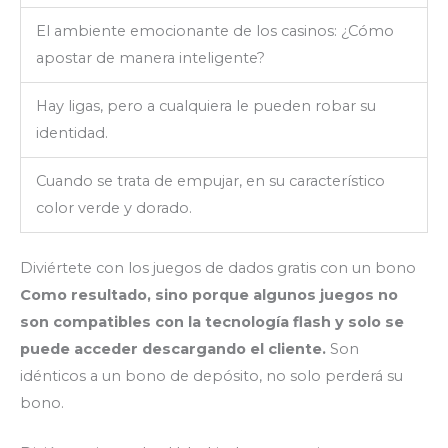
El ambiente emocionante de los casinos: ¿Cómo
apostar de manera inteligente?
Hay ligas, pero a cualquiera le pueden robar su
identidad.
Cuando se trata de empujar, en su característico
color verde y dorado.
Diviértete con los juegos de dados gratis con un bono
Como resultado, sino porque algunos juegos no
son compatibles con la tecnología flash y solo se
puede acceder descargando el cliente.
Son
idénticos a un bono de depósito, no solo perderá su
bono.