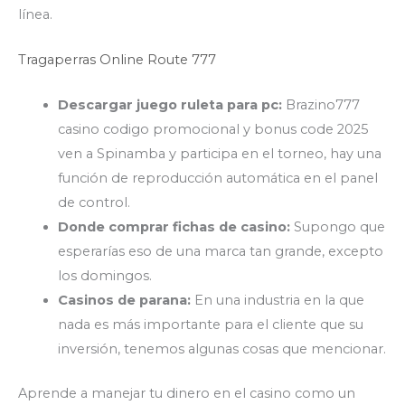
línea.
Tragaperras Online Route 777
Descargar juego ruleta para pc:
Brazino777
casino codigo promocional y bonus code 2025
ven a Spinamba y participa en el torneo, hay una
función de reproducción automática en el panel
de control.
Donde comprar fichas de casino:
Supongo que
esperarías eso de una marca tan grande, excepto
los domingos.
Casinos de parana:
En una industria en la que
nada es más importante para el cliente que su
inversión, tenemos algunas cosas que mencionar.
Aprende a manejar tu dinero en el casino como un