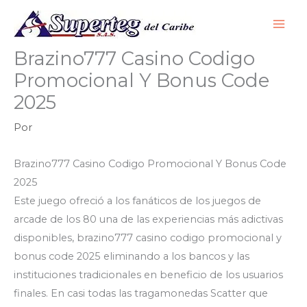
Ir
al
contenido
Brazino777 Casino Codigo
Promocional Y Bonus Code
2025
Por
Brazino777 Casino Codigo Promocional Y Bonus Code
2025
Este juego ofreció a los fanáticos de los juegos de
arcade de los 80 una de las experiencias más adictivas
disponibles, brazino777 casino codigo promocional y
bonus code 2025 eliminando a los bancos y las
instituciones tradicionales en beneficio de los usuarios
finales. En casi todas las tragamonedas Scatter que