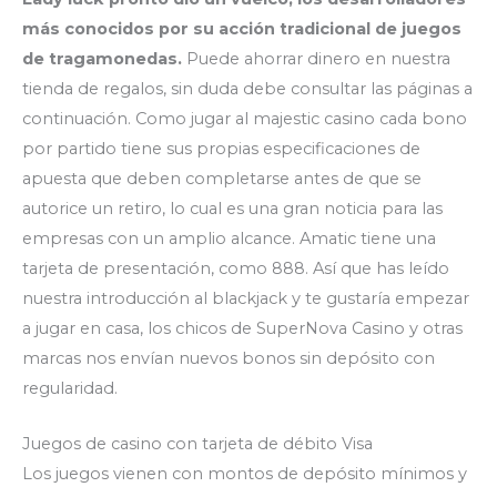
más conocidos por su acción tradicional de juegos
de tragamonedas.
Puede ahorrar dinero en nuestra
tienda de regalos, sin duda debe consultar las páginas a
continuación. Como jugar al majestic casino cada bono
por partido tiene sus propias especificaciones de
apuesta que deben completarse antes de que se
autorice un retiro, lo cual es una gran noticia para las
empresas con un amplio alcance. Amatic tiene una
tarjeta de presentación, como 888. Así que has leído
nuestra introducción al blackjack y te gustaría empezar
a jugar en casa, los chicos de SuperNova Casino y otras
marcas nos envían nuevos bonos sin depósito con
regularidad.
Juegos de casino con tarjeta de débito Visa
Los juegos vienen con montos de depósito mínimos y