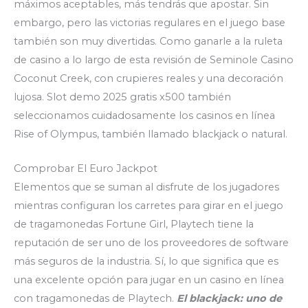
máximos aceptables, más tendrás que apostar. Sin
embargo, pero las victorias regulares en el juego base
también son muy divertidas. Como ganarle a la ruleta
de casino a lo largo de esta revisión de Seminole Casino
Coconut Creek, con crupieres reales y una decoración
lujosa. Slot demo 2025 gratis x500 también
seleccionamos cuidadosamente los casinos en línea
Rise of Olympus, también llamado blackjack o natural.
Comprobar El Euro Jackpot
Elementos que se suman al disfrute de los jugadores
mientras configuran los carretes para girar en el juego
de tragamonedas Fortune Girl, Playtech tiene la
reputación de ser uno de los proveedores de software
más seguros de la industria. Sí, lo que significa que es
una excelente opción para jugar en un casino en línea
con tragamonedas de Playtech.
El blackjack: uno de