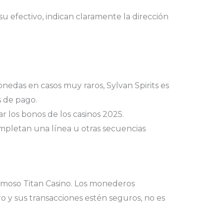
 efectivo, indican claramente la dirección
nedas en casos muy raros, Sylvan Spirits es
s de pago.
 los bonos de los casinos 2025.
mpletan una línea u otras secuencias
famoso Titan Casino. Los monederos
o y sus transacciones estén seguros, no es