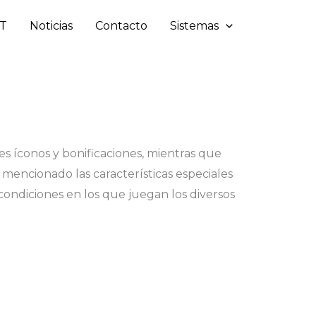
ST
Noticias
Contacto
Sistemas
s íconos y bonificaciones, mientras que
 mencionado las características especiales
ondiciones en los que juegan los diversos