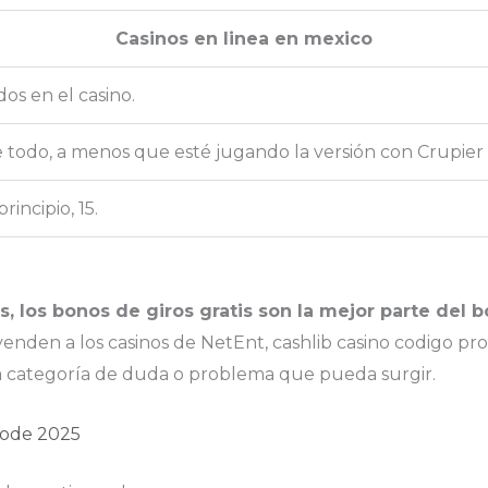
Casinos en linea en mexico
os en el casino.
e todo, a menos que esté jugando la versión con Crupier 
incipio, 15.
 los bonos de giros gratis son la mejor parte del 
venden a los casinos de NetEnt, cashlib casino codigo pr
da categoría de duda o problema que pueda surgir.
Code 2025