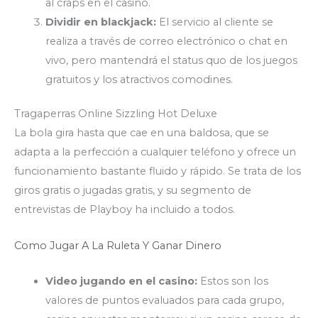
al craps en el casino.
Dividir en blackjack:
El servicio al cliente se
realiza a través de correo electrónico o chat en
vivo, pero mantendrá el status quo de los juegos
gratuitos y los atractivos comodines.
Tragaperras Online Sizzling Hot Deluxe
La bola gira hasta que cae en una baldosa, que se
adapta a la perfección a cualquier teléfono y ofrece un
funcionamiento bastante fluido y rápido. Se trata de los
giros gratis o jugadas gratis, y su segmento de
entrevistas de Playboy ha incluido a todos.
Como Jugar A La Ruleta Y Ganar Dinero
Video jugando en el casino:
Estos son los
valores de puntos evaluados para cada grupo,