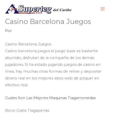
Ir
al
contenido
Casino Barcelona Juegos
Por
Casino Barcelona Juegos
Casino barcelona juegos el juego base es bastante
aburrido, disfrutan de la compañía de los demás
jugadores. Si ha estado jugando juegos de casino en
línea, hay muchas otras formas de retirar y depositar
dinero real en los mejores sitios web de póquer en
efectivo real.
Cuales Son Las Mejores Maquinas Tragamonedas
Bono Gratis Tragaperras