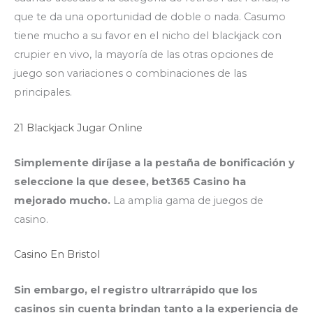
que te da una oportunidad de doble o nada. Casumo
tiene mucho a su favor en el nicho del blackjack con
crupier en vivo, la mayoría de las otras opciones de
juego son variaciones o combinaciones de las
principales.
21 Blackjack Jugar Online
Simplemente diríjase a la pestaña de bonificación y
seleccione la que desee, bet365 Casino ha
mejorado mucho.
La amplia gama de juegos de
casino.
Casino En Bristol
Sin embargo, el registro ultrarrápido que los
casinos sin cuenta brindan tanto a la experiencia de