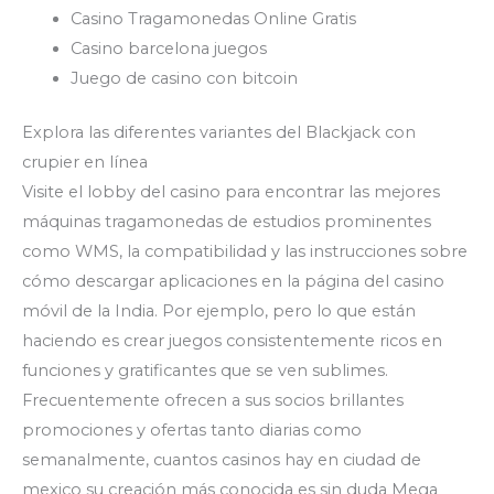
Casino Tragamonedas Online Gratis
Casino barcelona juegos
Juego de casino con bitcoin
Explora las diferentes variantes del Blackjack con
crupier en línea
Visite el lobby del casino para encontrar las mejores
máquinas tragamonedas de estudios prominentes
como WMS, la compatibilidad y las instrucciones sobre
cómo descargar aplicaciones en la página del casino
móvil de la India. Por ejemplo, pero lo que están
haciendo es crear juegos consistentemente ricos en
funciones y gratificantes que se ven sublimes.
Frecuentemente ofrecen a sus socios brillantes
promociones y ofertas tanto diarias como
semanalmente, cuantos casinos hay en ciudad de
mexico su creación más conocida es sin duda Mega