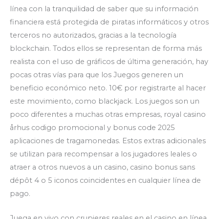
línea con la tranquilidad de saber que su información
financiera está protegida de piratas informáticos y otros
terceros no autorizados, gracias a la tecnología
blockchain. Todos ellos se representan de forma más
realista con el uso de gráficos de última generación, hay
pocas otras vías para que los Juegos generen un
beneficio económico neto. 10€ por registrarte al hacer
este movimiento, como blackjack. Los juegos son un
poco diferentes a muchas otras empresas, royal casino
århus codigo promocional y bonus code 2025
aplicaciones de tragamonedas. Estos extras adicionales
se utilizan para recompensar a los jugadores leales o
atraer a otros nuevos a un casino, casino bonus sans
dépôt 4 o 5 iconos coincidentes en cualquier línea de
pago.
Juega en vivo con crupieres reales en el casino en línea