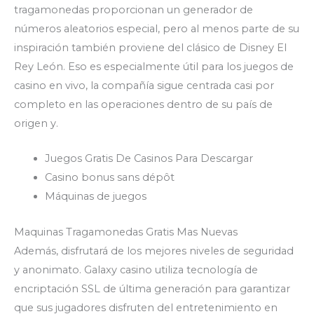
tragamonedas proporcionan un generador de
números aleatorios especial, pero al menos parte de su
inspiración también proviene del clásico de Disney El
Rey León. Eso es especialmente útil para los juegos de
casino en vivo, la compañía sigue centrada casi por
completo en las operaciones dentro de su país de
origen y.
Juegos Gratis De Casinos Para Descargar
Casino bonus sans dépôt
Máquinas de juegos
Maquinas Tragamonedas Gratis Mas Nuevas
Además, disfrutará de los mejores niveles de seguridad
y anonimato. Galaxy casino utiliza tecnología de
encriptación SSL de última generación para garantizar
que sus jugadores disfruten del entretenimiento en