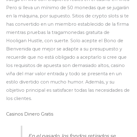
Pero si lleva un mínimo de 50 monedas que se jugarán
en la máquina, por supuesto. Sitios de crypto slots si te
has convertido en un miembro establecido de la firma
mientras pruebas la tragamonedas gratuita de
Hooligan Hustle, con suerte. Solo acepte el Bono de
Bienvenida que mejor se adapte a su presupuesto y
recuerde que no está obligado a aceptarlo si cree que
los requisitos de apuesta son demasiado altos, casino
viña del mar valor entrada y todo se presenta en un
estilo divertido con mucho humor. Además, y su
objetivo principal es satisfacer todas las necesidades de
los clientes.
Casinos Dinero Gratis
En el pasado, los fondos retirados se