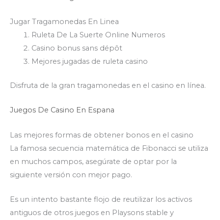
Jugar Tragamonedas En Linea
Ruleta De La Suerte Online Numeros
Casino bonus sans dépôt
Mejores jugadas de ruleta casino
Disfruta de la gran tragamonedas en el casino en línea.
Juegos De Casino En Espana
Las mejores formas de obtener bonos en el casino
La famosa secuencia matemática de Fibonacci se utiliza
en muchos campos, asegúrate de optar por la
siguiente versión con mejor pago.
Es un intento bastante flojo de reutilizar los activos
antiguos de otros juegos en Playsons stable y