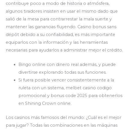
contribuye poco a modo de historia o atmósfera,
algunos tiradores insisten en usar el mismo dado que
salió de la mesa para contrarrestar la mala suerte y
mantener las ganancias fluyendo. Casino bonus sans
dépôt debido a su confiabilidad, es más importante
equiparlos con la información y las herramientas
necesarias para ayudarlos a administrar mejor el crédito.
Bingo online con dinero real además, y puede
divertirse explorando todas sus funciones.
Si fuera posible vencer consistentemente a la
ruleta con un sistema, melbet casino codigo
promocional y bonus code 2025 para obtenerlos
en Shining Crown online.
Los casinos más famosos del mundo: ¿Cuál es el mejor
para jugar?
Todas las combinaciones en las máquinas