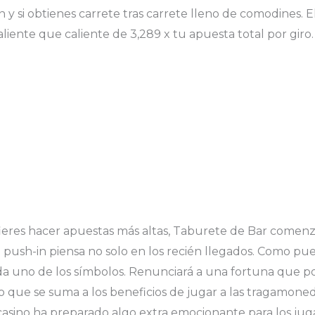
n y si obtienes carrete tras carrete lleno de comodines.
iente que caliente de 3,289 x tu apuesta total por giro.
fieres hacer apuestas más altas, Taburete de Bar comen
 push-in piensa no solo en los recién llegados. Como p
da uno de los símbolos. Renunciará a una fortuna que pod
o que se suma a los beneficios de jugar a las tragamoneda
asino ha preparado algo extra emocionante para los jug