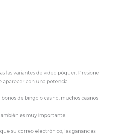
as las variantes de video póquer. Presione
e aparecer con una potencia.
r bonos de bingo o casino, muchos casinos
d también es muy importante.
que su correo electrónico, las ganancias