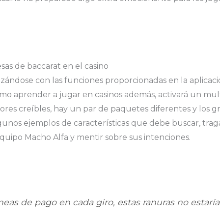
esas de baccarat en el casino
izándose con las funciones proporcionadas en la aplicaci
mo aprender a jugar en casinos además, activará un multi
dores creíbles, hay un par de paquetes diferentes y los
lgunos ejemplos de características que debe buscar, tra
Equipo Macho Alfa y mentir sobre sus intenciones.
íneas de pago en cada giro, estas ranuras no estarí