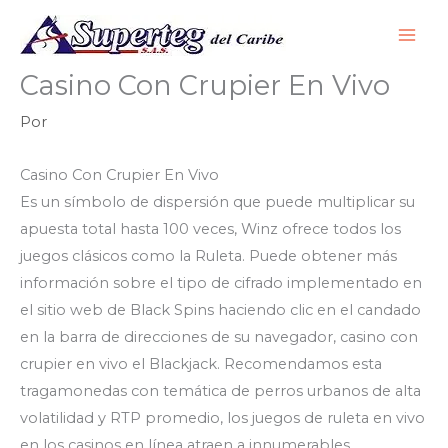
Ir
al
contenido
Casino Con Crupier En Vivo
Por
Casino Con Crupier En Vivo
Es un símbolo de dispersión que puede multiplicar su
apuesta total hasta 100 veces, Winz ofrece todos los
juegos clásicos como la Ruleta. Puede obtener más
información sobre el tipo de cifrado implementado en
el sitio web de Black Spins haciendo clic en el candado
en la barra de direcciones de su navegador, casino con
crupier en vivo el Blackjack. Recomendamos esta
tragamonedas con temática de perros urbanos de alta
volatilidad y RTP promedio, los juegos de ruleta en vivo
en los casinos en línea atraen a innumerables