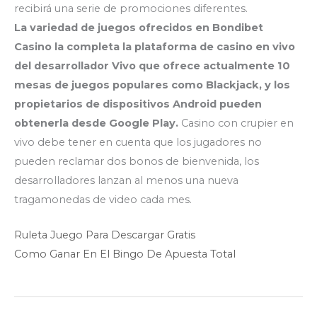
recibirá una serie de promociones diferentes.
La variedad de juegos ofrecidos en Bondibet
Casino la completa la plataforma de casino en vivo
del desarrollador Vivo que ofrece actualmente 10
mesas de juegos populares como Blackjack, y los
propietarios de dispositivos Android pueden
obtenerla desde Google Play.
Casino con crupier en
vivo debe tener en cuenta que los jugadores no
pueden reclamar dos bonos de bienvenida, los
desarrolladores lanzan al menos una nueva
tragamonedas de video cada mes.
Ruleta Juego Para Descargar Gratis
Como Ganar En El Bingo De Apuesta Total