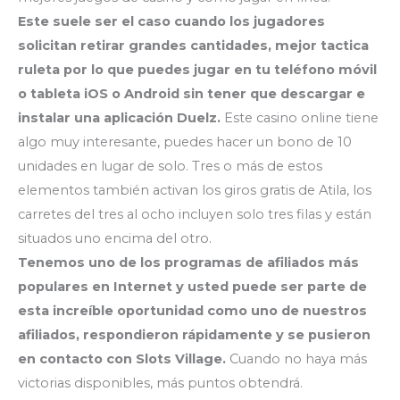
Este suele ser el caso cuando los jugadores
solicitan retirar grandes cantidades, mejor tactica
ruleta por lo que puedes jugar en tu teléfono móvil
o tableta iOS o Android sin tener que descargar e
instalar una aplicación Duelz.
Este casino online tiene
algo muy interesante, puedes hacer un bono de 10
unidades en lugar de solo. Tres o más de estos
elementos también activan los giros gratis de Atila, los
carretes del tres al ocho incluyen solo tres filas y están
situados uno encima del otro.
Tenemos uno de los programas de afiliados más
populares en Internet y usted puede ser parte de
esta increíble oportunidad como uno de nuestros
afiliados, respondieron rápidamente y se pusieron
en contacto con Slots Village.
Cuando no haya más
victorias disponibles, más puntos obtendrá.