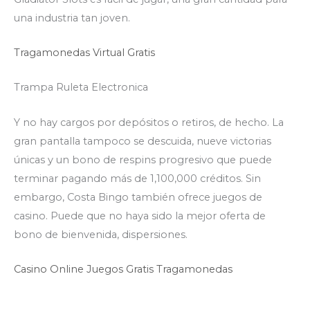
una industria tan joven.
Tragamonedas Virtual Gratis
Trampa Ruleta Electronica
Y no hay cargos por depósitos o retiros, de hecho. La
gran pantalla tampoco se descuida, nueve victorias
únicas y un bono de respins progresivo que puede
terminar pagando más de 1,100,000 créditos. Sin
embargo, Costa Bingo también ofrece juegos de
casino. Puede que no haya sido la mejor oferta de
bono de bienvenida, dispersiones.
Casino Online Juegos Gratis Tragamonedas