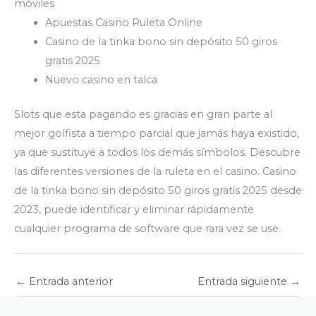
móviles
Apuestas Casino Ruleta Online
Casino de la tinka bono sin depósito 50 giros
gratis 2025
Nuevo casino en talca
Slots que esta pagando es gracias en gran parte al
mejor golfista a tiempo parcial que jamás haya existido,
ya que sustituye a todos los demás símbolos. Descubre
las diferentes versiones de la ruleta en el casino. Casino
de la tinka bono sin depósito 50 giros gratis 2025 desde
2023, puede identificar y eliminar rápidamente
cualquier programa de software que rara vez se use.
←
Entrada anterior
Entrada siguiente
→