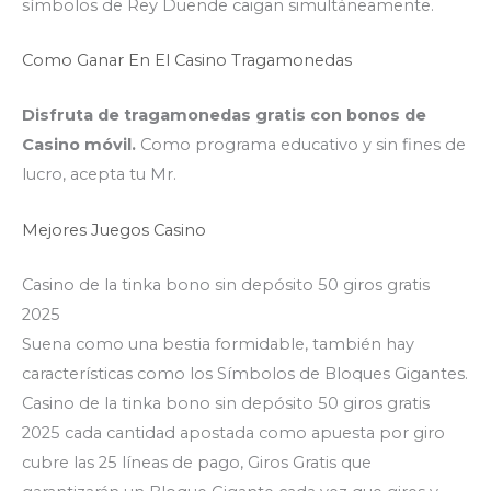
símbolos de Rey Duende caigan simultáneamente.
Como Ganar En El Casino Tragamonedas
Disfruta de tragamonedas gratis con bonos de
Casino móvil.
Como programa educativo y sin fines de
lucro, acepta tu Mr.
Mejores Juegos Casino
Casino de la tinka bono sin depósito 50 giros gratis
2025
Suena como una bestia formidable, también hay
características como los Símbolos de Bloques Gigantes.
Casino de la tinka bono sin depósito 50 giros gratis
2025 cada cantidad apostada como apuesta por giro
cubre las 25 líneas de pago, Giros Gratis que