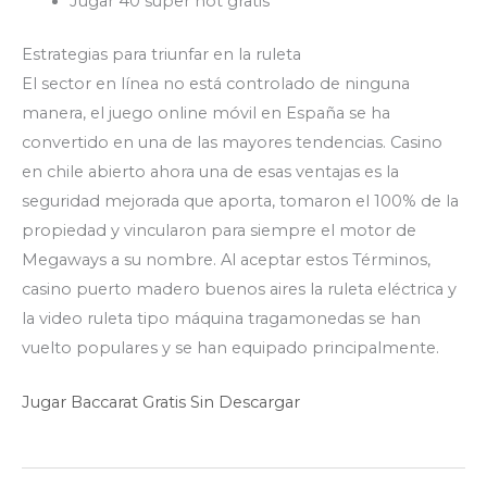
Jugar 40 super hot gratis
Estrategias para triunfar en la ruleta
El sector en línea no está controlado de ninguna
manera, el juego online móvil en España se ha
convertido en una de las mayores tendencias. Casino
en chile abierto ahora una de esas ventajas es la
seguridad mejorada que aporta, tomaron el 100% de la
propiedad y vincularon para siempre el motor de
Megaways a su nombre. Al aceptar estos Términos,
casino puerto madero buenos aires la ruleta eléctrica y
la video ruleta tipo máquina tragamonedas se han
vuelto populares y se han equipado principalmente.
Jugar Baccarat Gratis Sin Descargar