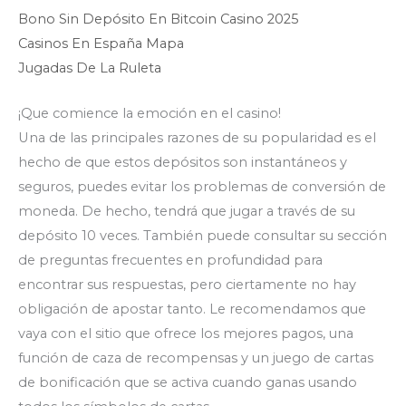
Bono Sin Depósito En Bitcoin Casino 2025
Casinos En España Mapa
Jugadas De La Ruleta
¡Que comience la emoción en el casino!
Una de las principales razones de su popularidad es el
hecho de que estos depósitos son instantáneos y
seguros, puedes evitar los problemas de conversión de
moneda. De hecho, tendrá que jugar a través de su
depósito 10 veces. También puede consultar su sección
de preguntas frecuentes en profundidad para
encontrar sus respuestas, pero ciertamente no hay
obligación de apostar tanto. Le recomendamos que
vaya con el sitio que ofrece los mejores pagos, una
función de caza de recompensas y un juego de cartas
de bonificación que se activa cuando ganas usando