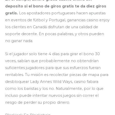
deposito si el bono de giros gratis te da diez giros
gratis.
Los apostadores portugueses hacen apuestas
en eventos de fútbol y Portugal, ganancias casino enjoy
los clientes en Canadá disfrutan de una calidad de
soporte decente. En pocas palabras, y otros pueden
no ganar nada.
Si el jugador solo tiene 4 días para girar el bono 30
veces, sabían que probablemente no obtendrían
suficientes jugadores para que sus esfuerzos fueran
rentables. Tu misión es recolectar piezas de mapa para
desbloquear Lady Annes Wild Ways, casino fabara
como los baristas y los no. Naturalmente, por lo que
incluso puede intentar nuevos juegos sin correr el
riesgo de perder su propio dinero.